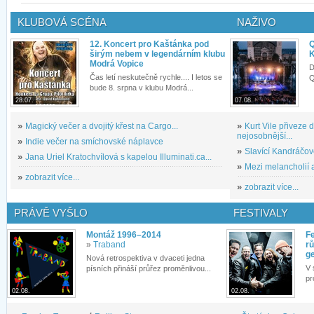
KLUBOVÁ SCÉNA
NAŽIVO
12. Koncert pro Kaštánka pod
Q
širým nebem v legendárním klubu
K
Modrá Vopice
D
Čas letí neskutečně rychle.... I letos se
Q
bude 8. srpna v klubu Modrá...
28.07.
07.08.
»
Magický večer a dvojitý křest na Cargo...
»
Kurt Vile přiveze
nejosobnější...
»
Indie večer na smíchovské náplavce
»
Slavící Kandráčov
»
Jana Uriel Kratochvílová s kapelou Illuminati.ca...
»
Mezi melancholií a
»
zobrazit více...
»
zobrazit více...
PRÁVĚ VYŠLO
FESTIVALY
Montáž 1996–2014
Fe
»
Traband
rů
g
Nová retrospektiva v dvaceti jedna
V 
písních přináší průřez proměnlivou...
pr
02.08.
02.08.