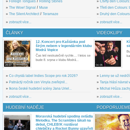
»
Foreign Tongues
/
Rolling Stones
»
Čtvrtý den Colours:
»
The Wow! Signal
/
Muse
»
Třetí den Colours: 
»
The Silent Architect
/
Teramaze
»
Druhý den Colours: 
»
zobrazit více...
»
zobrazit více...
ČLÁNKY
VIDEOKLIPY
12. Koncert pro Kaštánka pod
Kř
širým nebem v legendárním klubu
si
Modrá Vopice
Bu
Čas letí neskutečně rychle.... I letos se
ka
bude 8. srpna v klubu Modrá...
28.07.
04.08.
»
Co chystá label Indies Scope pro rok 2026?
»
Lenny se už nedrží
»
Patnáctý ročník cen Vinyla zveřejnil...
»
Tanja hlásí návrat v
»
Ikona české hudební scény Jana Uriel...
»
Michal Hrůza zachyc
»
zobrazit více...
»
zobrazit více...
HUDEBNÍ NADĚJE
PODPORUJEME
Moravská hudební spodina ovládla
Melodku. The Scrambles lákali na
debut, CHLEB!K rozdával
chlebíčky a Rocket Bunny uzavřeli