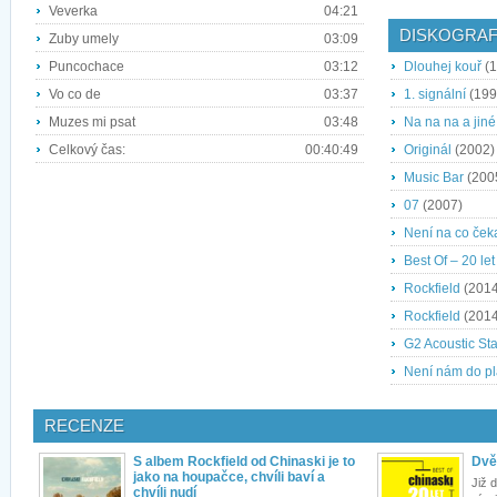
Veverka
04:21
DISKOGRAF
Zuby umely
03:09
Puncochace
03:12
Dlouhej kouř
(1
Vo co de
03:37
1. signální
(199
Muzes mi psat
03:48
Na na na a jin
Celkový čas:
00:40:49
Originál
(2002)
Music Bar
(200
07
(2007)
Není na co ček
Best Of – 20 let 
Rockfield
(2014
Rockfield
(2014
G2 Acoustic St
Není nám do p
RECENZE
S albem Rockfield od Chinaski je to
Dvě 
jako na houpačce, chvíli baví a
Již 
chvíli nudí