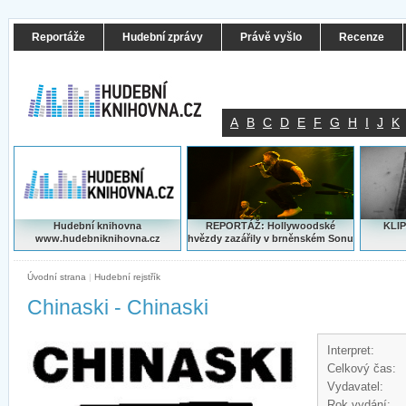
Reportáže
Hudební zprávy
Právě vyšlo
Recenze
A
B
C
D
E
F
G
H
I
J
K
Hudební knihovna
REPORTÁŽ: Hollywoodské
KLIP
www.hudebniknihovna.cz
hvězdy zazářily v brněnském Sonu
Úvodní strana
|
Hudební rejstřík
Chinaski - Chinaski
Interpret:
Celkový čas:
Vydavatel:
Rok vydání: