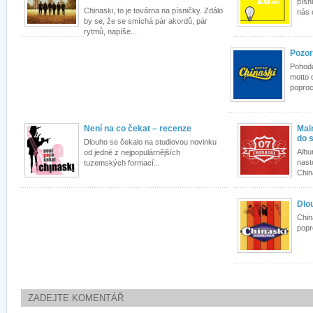
písn
Chinaski, to je továrna na písničky. Zdálo
nás 
by se, že se smíchá pár akordů, pár
rytmů, napíše...
Pozor
Pohoda,
motto 
poproc
Není na co čekat – recenze
Mai
do 
Dlouho se čekalo na studiovou novinku
Albu
od jedné z nejpopulárnějších
nast
tuzemských formací...
Chin
Dlo
Chin
popr
ZADEJTE KOMENTÁŘ