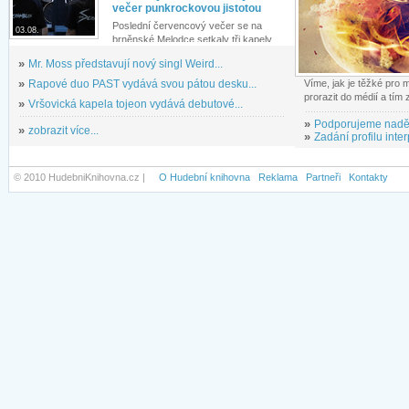
večer punkrockovou jistotou
Poslední červencový večer se na
03.08.
brněnské Melodce setkaly tři kapely...
»
Mr. Moss představují nový singl Weird...
»
Rapové duo PAST vydává svou pátou desku...
Víme, jak je těžké pro
prorazit do médií a tím
»
Vršovická kapela tojeon vydává debutové...
»
Podporujeme nadě
»
zobrazit více...
»
Zadání profilu inter
© 2010 HudebniKnihovna.cz |
O Hudební knihovna
Reklama
Partneři
Kontakty