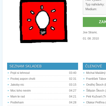
Typ nahrávky:
Medium:
ZA
Joe Stramr,
01. 08. 2010
SEZNAM SKLADEB
ČLENOVÉ
Pojd si lehnout
03:40
Michal Malátný 
Pockej aspon chvili
02:31
František Tábor
Jakoby nic
03:15
Ondřej Škoch (
Moc toho nevim
04:27
Štěpán Škoch (
Mam te rad
04:21
Petr Kužvart (
Podleham
04:28
Otakar Petřina (