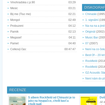
Vinohradska c.p.90
03:29
DISKOGRAF
Mesic
03:21
Bij me (Tluc me)
02:21
Chinaski
(1995
Mongol
02:49
1. signální
(199
Probuzeni
04:12
Na na na a jin
Parnik
02:13
Originál
(2002)
Megasef
04:11
Music Bar
(200
Pamet
04:40
07
(2007)
Celkový čas:
00:47:47
Není na co ček
Best Of – 20 let 
Rockfield
(2014
Rockfield
(2014
G2 Acoustic St
Není nám do p
RECENZE
S albem Rockfield od Chinaski je to
Dvě 
jako na houpačce, chvíli baví a
Již 
chvíli nudí