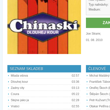
Typ nahrávky:
Medium:
ZA
Joe Stramr,
01. 08. 2010
SEZNAM SKLADEB
ČLENOVÉ
Mlada vdova
02:57
Michal Malátný 
Dlouhej kour
03:36
František Tábor
Zadny city
03:13
Ondřej Škoch (
Coura
05:22
Štěpán Škoch (
Stejne jako ja
02:28
Petr Kužvart (
Vrabci
02:55
Otakar Petřina (