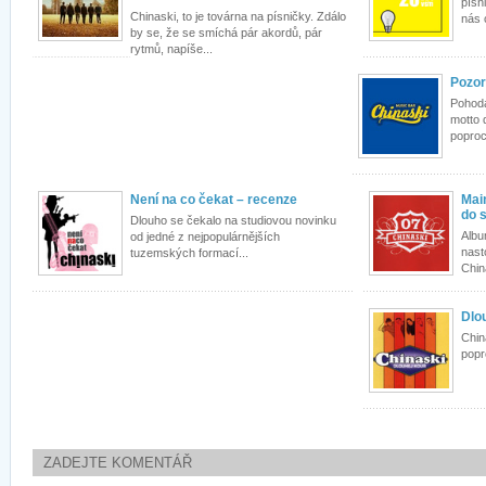
písn
Chinaski, to je továrna na písničky. Zdálo
nás 
by se, že se smíchá pár akordů, pár
rytmů, napíše...
Pozor
Pohoda,
motto 
poproc
Není na co čekat – recenze
Mai
do 
Dlouho se čekalo na studiovou novinku
Albu
od jedné z nejpopulárnějších
nast
tuzemských formací...
Chin
Dlo
Chin
popr
ZADEJTE KOMENTÁŘ