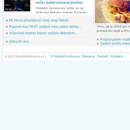
večer punkrockovou jistotou
Poslední červencový večer se na
03.08.
brněnské Melodce setkaly tři kapely...
»
Mr. Moss představují nový singl Weird...
»
Rapové duo PAST vydává svou pátou desku...
Víme, jak je těžké pro
prorazit do médií a tím
»
Vršovická kapela tojeon vydává debutové...
»
Podporujeme nadě
»
zobrazit více...
»
Zadání profilu inter
© 2010 HudebniKnihovna.cz |
O Hudební knihovna
Reklama
Partneři
Kontakty