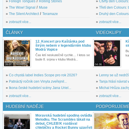
»
Foreign Tongues
/
Rolling Stones
»
Čtvrtý den Colours:
»
The Wow! Signal
/
Muse
»
Třetí den Colours: 
»
The Silent Architect
/
Teramaze
»
Druhý den Colours: 
»
zobrazit více...
»
zobrazit více...
ČLÁNKY
VIDEOKLIPY
12. Koncert pro Kaštánka pod
Kř
širým nebem v legendárním klubu
si
Modrá Vopice
Bu
Čas letí neskutečně rychle.... I letos se
ka
bude 8. srpna v klubu Modrá...
28.07.
04.08.
»
Co chystá label Indies Scope pro rok 2026?
»
Lenny se už nedrží
»
Patnáctý ročník cen Vinyla zveřejnil...
»
Tanja hlásí návrat v
»
Ikona české hudební scény Jana Uriel...
»
Michal Hrůza zachyc
»
zobrazit více...
»
zobrazit více...
HUDEBNÍ NADĚJE
PODPORUJEME
Moravská hudební spodina ovládla
Melodku. The Scrambles lákali na
debut, CHLEB!K rozdával
chlebíčky a Rocket Bunny uzavřeli