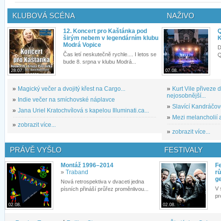
KLUBOVÁ SCÉNA
NAŽIVO
12. Koncert pro Kaštánka pod
Q
širým nebem v legendárním klubu
K
Modrá Vopice
D
Čas letí neskutečně rychle.... I letos se
Q
bude 8. srpna v klubu Modrá...
28.07.
07.08.
»
Magický večer a dvojitý křest na Cargo...
»
Kurt Vile přiveze
nejosobnější...
»
Indie večer na smíchovské náplavce
»
Slavící Kandráčov
»
Jana Uriel Kratochvílová s kapelou Illuminati.ca...
»
Mezi melancholií a
»
zobrazit více...
»
zobrazit více...
PRÁVĚ VYŠLO
FESTIVALY
Montáž 1996–2014
Fe
»
Traband
rů
g
Nová retrospektiva v dvaceti jedna
V 
písních přináší průřez proměnlivou...
pr
02.08.
02.08.