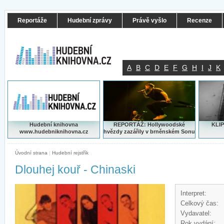
Reportáže
Hudební zprávy
Právě vyšlo
Recenze
A
B
C
D
E
F
G
H
I
J
K
Hudební knihovna
REPORTÁŽ: Hollywoodské
KLIP
www.hudebniknihovna.cz
hvězdy zazářily v brněnském Sonu
Úvodní strana
|
Hudební rejstřík
Dlouhej kouř - Chinaski
Interpret:
Celkový čas:
Vydavatel:
Rok vydání: