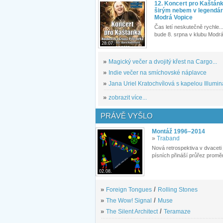
12. Koncert pro Kaštán
širým nebem v legendár
Modrá Vopice
Čas letí neskutečně rychle...
bude 8. srpna v klubu Modrá
28.07.
»
Magický večer a dvojitý křest na Cargo...
»
Indie večer na smíchovské náplavce
»
Jana Uriel Kratochvílová s kapelou Illuminat
»
zobrazit více...
PRÁVĚ VYŠLO
Montáž 1996–2014
»
Traband
Nová retrospektiva v dvaceti
písních přináší průřez proměn
02.08.
»
Foreign Tongues
/
Rolling Stones
»
The Wow! Signal
/
Muse
»
The Silent Architect
/
Teramaze