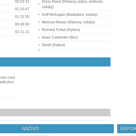
00:33:31
Dizzy Reed (Klávesy, piáno, perkuse,
vokály)
01:20:47
Duff McKagan (Baskytara, vokály)
01:15:55
Melissa Reese (Klávesy, vokály)
00:46:00
Richard Fortus (Kytara)
01:11:21
Isaac Carpenter (Bicí)
Slash (Kytara)
 mezi hard
áděli před
NAŽIVO
REPOR