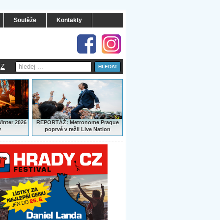
Soutěže
Kontakty
Z
:
Winter 2026
REPORTÁŽ
Metronome Prague
y
poprvé v režii Live Nation