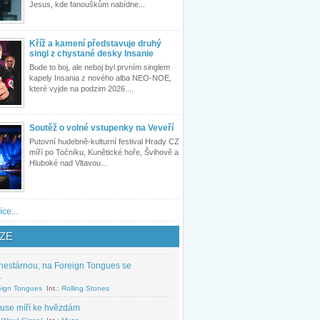
Jesus, kde fanouškům nabídne...
Kříž a kamení představuje druhý
singl z chystané desky Insanie
Bude to boj, ale neboj byl prvním singlem
kapely Insania z nového alba NEO-NOE,
které vyjde na podzim 2026....
Soutěž o volné vstupenky na Veveří
Putovní hudebně-kulturní festival Hrady CZ
míří po Točníku, Kunětické hoře, Švihově a
Hluboké nad Vltavou...
íce...
ZE
nestárnou, na Foreign Tongues se
.
eign Tongues
Int.:
Rolling Stones
use míří ke hvězdám