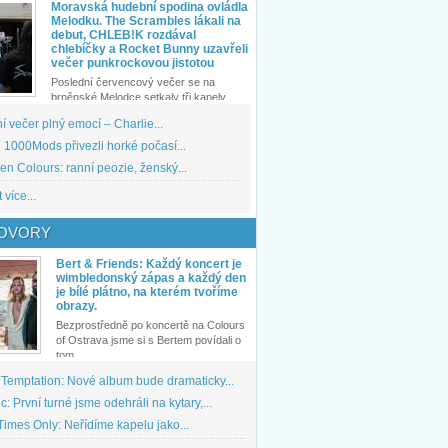
Moravská hudební spodina ovládla
Melodku. The Scrambles lákali na
debut, CHLEB!K rozdával
chlebíčky a Rocket Bunny uzavřeli
večer punkrockovou jistotou
Poslední červencový večer se na
brněnské Melodce setkaly tři kapely...
 večer plný emocí – Charlie...
1000Mods přivezli horké počasí...
den Colours: ranní peozie, ženský...
 více...
OVORY
Bert & Friends: Každý koncert je
wimbledonský zápas a každý den
je bílé plátno, na kterém tvoříme
obrazy.
Bezprostředně po koncertě na Colours
of Ostrava jsme si s Bertem povídali o
tom,...
 Temptation: Nové album bude dramaticky...
: První turné jsme odehráli na kytary,...
imes Only: Neřídíme kapelu jako...