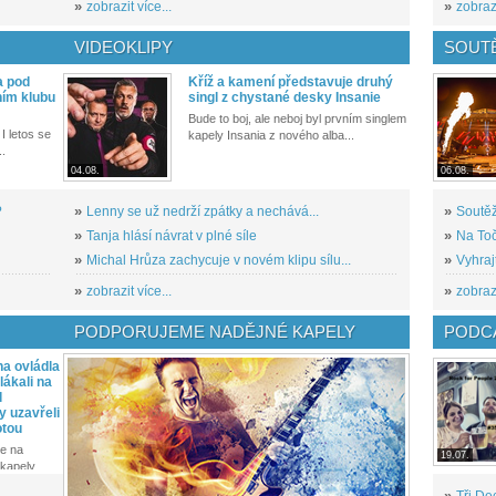
»
zobrazit více...
»
zobrazi
VIDEOKLIPY
SOUT
a pod
Kříž a kamení představuje druhý
ním klubu
singl z chystané desky Insanie
Bude to boj, ale neboj byl prvním singlem
I letos se
kapely Insania z nového alba...
..
04.08.
06.08.
?
»
Lenny se už nedrží zpátky a nechává...
»
Soutěž
»
Tanja hlásí návrat v plné síle
»
Na Toč
»
Michal Hrůza zachycuje v novém klipu sílu...
»
Vyhraj
»
zobrazit více...
»
zobrazi
PODPORUJEME NADĚJNÉ KAPELY
PODCA
a ovládla
ákali na
l
y uzavřeli
otou
e na
19.07.
kapely...