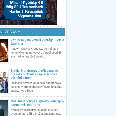
NÍ ZPRÁVY
Vstupenky na Veveří vyhrály Lucie a
Gabriela
Putovní festival Hrady CZ pokračuje o
tomto víkendu na Veveří. V naší soutěži
jste moli vyhrát 2x2 volné...
Slavící Kandráčovci přivezou do
pražského Gauče největší hity i
výroční album
Oblíbená slovenská kapela Kandráčovci
se letos v srpnu představí také českému
publiku. Ve středu...
Mezi melancholií a syrovou energií –
h3nce míří do Prahy
Německý alternativní hudebník h3nce
vystoupí 21. září v pražském klubu Bike