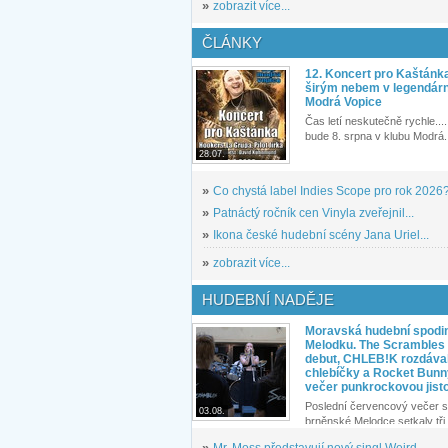
»
zobrazit více...
ČLÁNKY
12. Koncert pro Kaštánk
širým nebem v legendár
Modrá Vopice
Čas letí neskutečně rychle.... 
bude 8. srpna v klubu Modrá.
28.07.
»
Co chystá label Indies Scope pro rok 2026
»
Patnáctý ročník cen Vinyla zveřejnil...
»
Ikona české hudební scény Jana Uriel...
»
zobrazit více...
HUDEBNÍ NADĚJE
Moravská hudební spodin
Melodku. The Scrambles l
debut, CHLEB!K rozdáva
chlebíčky a Rocket Bunn
večer punkrockovou jist
Poslední červencový večer s
03.08.
brněnské Melodce setkaly tři 