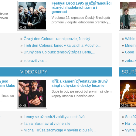
Festival Brod 1995 si užijí fanoušci
různých hudebních žánrů i
generací
 jedna
V sobotu 22. srpna se Český Brod opět
livou...
promění v dějiště jednodenní přehlídky...
02.08.
04.08.
»
Čtvrtý den Colours: ranní peozie, ženský...
»
Within
»
Třetí den Colours: tanec v kalužích a Mobyho...
»
Mnemic
»
Druhý den Colours: tenisový zápas Berta,...
»
Good T
»
zobrazit více...
»
zobrazi
VIDEOKLIPY
SOUT
a pod
Kříž a kamení představuje druhý
ním klubu
singl z chystané desky Insanie
Bude to boj, ale neboj byl prvním singlem
I letos se
kapely Insania z nového alba...
..
04.08.
06.08.
?
»
Lenny se už nedrží zpátky a nechává...
»
Soutěž
»
Tanja hlásí návrat v plné síle
»
Na Toč
»
Michal Hrůza zachycuje v novém klipu sílu...
»
Vyhraj