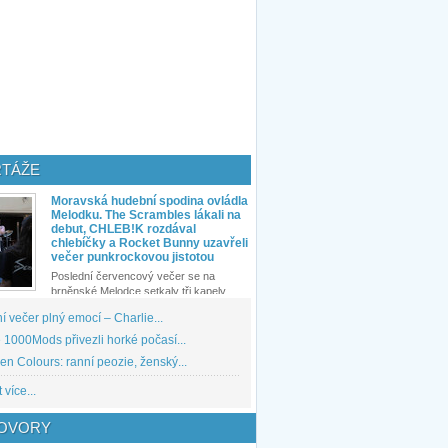
TÁŽE
Moravská hudební spodina ovládla
Melodku. The Scrambles lákali na
debut, CHLEB!K rozdával
chlebíčky a Rocket Bunny uzavřeli
večer punkrockovou jistotou
Poslední červencový večer se na
brněnské Melodce setkaly tři kapely...
 večer plný emocí – Charlie...
1000Mods přivezli horké počasí...
den Colours: ranní peozie, ženský...
 více...
OVORY