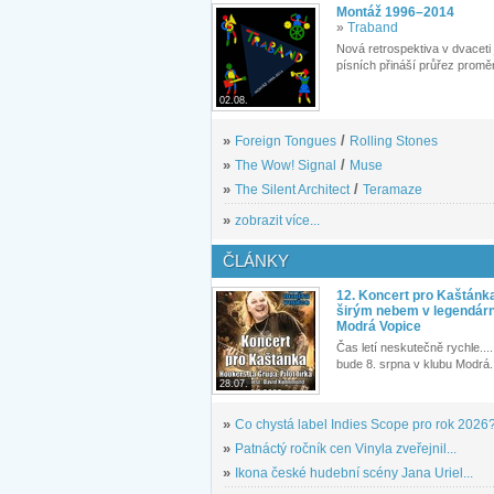
Montáž 1996–2014
»
Traband
Nová retrospektiva v dvaceti
písních přináší průřez proměn
02.08.
»
Foreign Tongues
/
Rolling Stones
»
The Wow! Signal
/
Muse
»
The Silent Architect
/
Teramaze
»
zobrazit více...
ČLÁNKY
12. Koncert pro Kaštánk
širým nebem v legendár
Modrá Vopice
Čas letí neskutečně rychle.... 
bude 8. srpna v klubu Modrá.
28.07.
»
Co chystá label Indies Scope pro rok 2026
»
Patnáctý ročník cen Vinyla zveřejnil...
»
Ikona české hudební scény Jana Uriel...