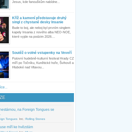
Jesus, kde fanouškům nabídne...
Kříž a kamení představuje druhý
singl z chystané desky Insanie
Bude to boj, ale neboj byl prvním singlem
kapely Insania z nového alba NEO-NOE,
které vyjde na podzim 2026....
Soutěž o volné vstupenky na Veveří
Putovní hudebně-kulturní festival Hrady CZ
míří po Točníku, Kunětické hoře, Švihově a
Hluboké nad Vltavou...
íce...
ZE
nestárnou, na Foreign Tongues se
.
eign Tongues
Int.:
Rolling Stones
use míří ke hvězdám