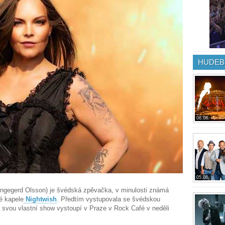
HUDEB
06.08.
05.08.
ngegerd Olsson) je švédská zpěvačka, v minulosti známá
é kapele
Nightwish
. Předtím vystupovala se švédskou
e svou vlastní show vystoupí v Praze v Rock Café v neděli