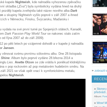
inské kapele
Nightwish
, kde nahradila vyhozenou zpěvačku
05.08.
vní skladba („
Eva
") byla symbolicky vydána hned na druhý
dní později kapela zveřejnila také název nového alba
Dark
on
u skupiny Nightwish vyšlo poprvé v září 2007 a ihned
íčcích v Německu, Finsku, Švýcarsku, Maďarsku i
u vydala na své první turné po Spojených státech, Kanadě,
zvem
Dark Passion Play World Tour
se nakonec stalo zatím
04.08.
o od října 2007 až do září 2009).
12 po pěti letech po vzájemné dohodě a v kapele ji nahradila
or Jansen
.
y věnovat svému prvnímu sólovému albu. Dne 28.listopadu
v
Shine
. Album bylo poprvé vydáno 28.března 2014 a
inglu
Lies
.
Anette Olzon
se zde vrátila k poněkud klidnějšímu
05.08.
ahrána v pop rockovém až pop metalovém hudebním směru. Na
»
áří 2021 se však opět vrací k symfonickému metalu,
zobrazit v
apelou
Nightwish
.
RECEN
»
Stones 
předvádí..
Album:
For
»
Wow! M