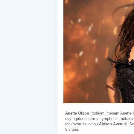
Anette Olzon
(rodným jménem Anette I
svým působením v symphonic metalov
rockovou skupinou
Alyson Avenue
. S
9.srpna.