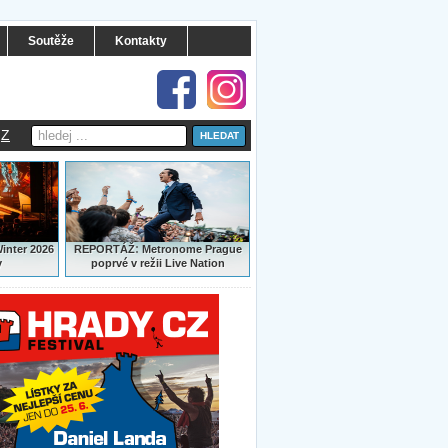
Soutěže
Kontakty
Z
:
Winter 2026
REPORTÁŽ
Metronome Prague
y
poprvé v režii Live Nation