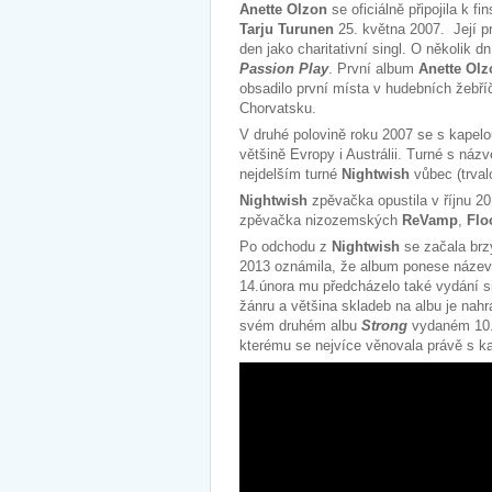
Anette Olzon
se oficiálně připojila k f
Tarju Turunen
25. května 2007. Její pr
den jako charitativní singl. O několik 
Passion Play
. První album
Anette Olz
obsadilo první místa v hudebních žebř
Chorvatsku.
V druhé polovině roku 2007 se s kapelo
většině Evropy i Austrálii. Turné s ná
nejdelším turné
Nightwish
vůbec (trval
Nightwish
zpěvačka opustila v říjnu 20
zpěvačka nizozemských
ReVamp
,
Flo
Po odchodu z
Nightwish
se začala brz
2013 oznámila, že album ponese náze
14.února mu předcházelo také vydání s
žánru a většina skladeb na albu je n
svém druhém albu
Strong
vydaném 10.z
kterému se nejvíce věnovala právě s k