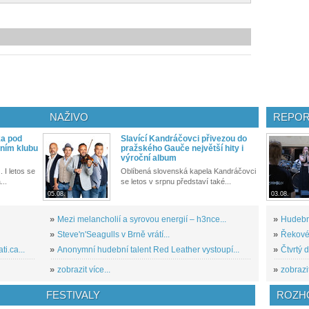
NAŽIVO
REPOR
ka pod
Slavící Kandráčovci přivezou do
ním klubu
pražského Gauče největší hity i
výroční album
. I letos se
Oblíbená slovenská kapela Kandráčovci
...
se letos v srpnu představí také...
05.08.
03.08.
»
Mezi melancholií a syrovou energií – h3nce...
»
Hudební
»
Steve'n'Seagulls v Brně vrátí...
»
Řekové 
i.ca...
»
Anonymní hudební talent Red Leather vystoupí...
»
Čtvrtý 
»
zobrazit více...
»
zobrazit
FESTIVALY
ROZH