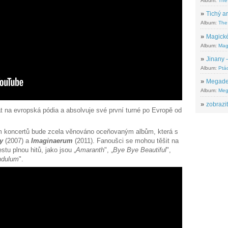
Album:
The
»
Tichý ar
Album:
The 
»
Magické
Album:
Mag
»
Jinany –
Album:
Ptác
»
Megadeth
Album:
Meg
»
zobrazit
t na evropská pódia a absolvuje své první turné po Evropě od
m koncertů bude zcela věnováno oceňovaným albům, která s
y
(2007) a
Imaginaerum
(2011). Fanoušci se mohou těšit na
tu plnou hitů, jako jsou „
Amaranth
", „
Bye Bye Beautiful
",
ndulum
".