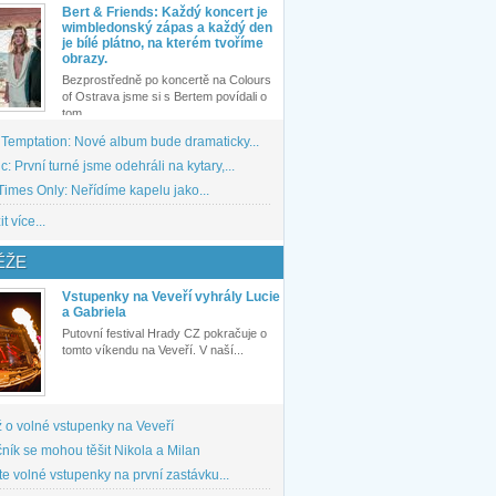
Bert & Friends: Každý koncert je
wimbledonský zápas a každý den
je bílé plátno, na kterém tvoříme
obrazy.
Bezprostředně po koncertě na Colours
of Ostrava jsme si s Bertem povídali o
tom,...
 Temptation: Nové album bude dramaticky...
: První turné jsme odehráli na kytary,...
imes Only: Neřídíme kapelu jako...
t více...
ĚŽE
Vstupenky na Veveří vyhrály Lucie
a Gabriela
Putovní festival Hrady CZ pokračuje o
tomto víkendu na Veveří. V naší...
 o volné vstupenky na Veveří
ník se mohou těšit Nikola a Milan
te volné vstupenky na první zastávku...