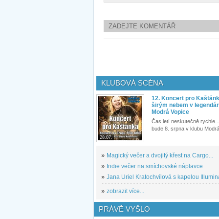
ZADEJTE KOMENTÁŘ
KLUBOVÁ SCÉNA
12. Koncert pro Kaštán
širým nebem v legendár
Modrá Vopice
Čas letí neskutečně rychle...
bude 8. srpna v klubu Modrá
28.07.
»
Magický večer a dvojitý křest na Cargo...
»
Indie večer na smíchovské náplavce
»
Jana Uriel Kratochvílová s kapelou Illuminat
»
zobrazit více...
PRÁVĚ VYŠLO