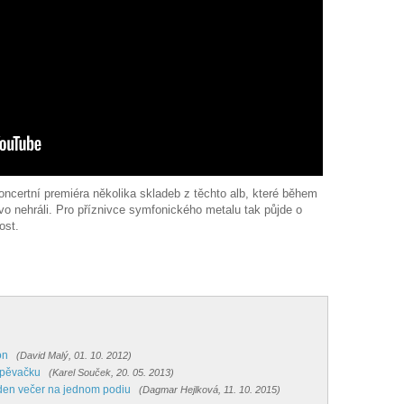
ncertní premiéra několika skladeb z těchto alb, které během
vo nehráli. Pro příznivce symfonického metalu tak půjde o
ost.
on
(David Malý, 01. 10. 2012)
zpěvačku
(Karel Souček, 20. 05. 2013)
den večer na jednom podiu
(Dagmar Hejlková, 11. 10. 2015)