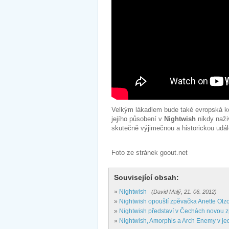
Velkým lákadlem bude také evropská ko
jejího působení v
Nightwish
nikdy naži
skutečně výjimečnou a historickou udál
Foto ze stránek goout.net
Související obsah:
»
Nightwish
(David Malý, 21. 06. 2012)
»
Nightwish opouští zpěvačka Anette Olz
»
Nightwish představí v Čechách novou 
»
Nightwish, Amorphis a Arch Enemy v je