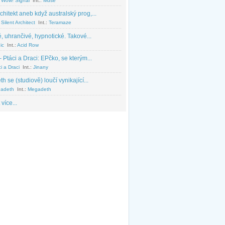
 Wow! Signal
Int.:
Muse
chitekt aneb když australský prog,...
Silent Architect
Int.:
Teramaze
, uhrančivé, hypnotické. Takové...
ic
Int.:
Acid Row
 Ptáci a Draci: EPčko, se kterým...
i a Draci
Int.:
Jinany
 se (studiově) loučí vynikající...
adeth
Int.:
Megadeth
 více...