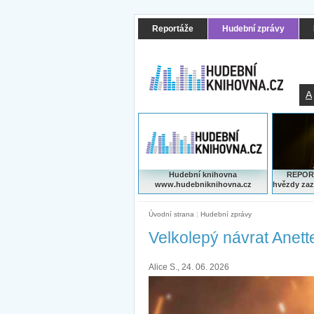
Reportáže
Hudební zprávy
A
Hudební knihovna
REPORT
www.hudebniknihovna.cz
hvězdy zaz
Úvodní strana
|
Hudební zprávy
Velkolepý návrat Anett
Alice S., 24. 06. 2026