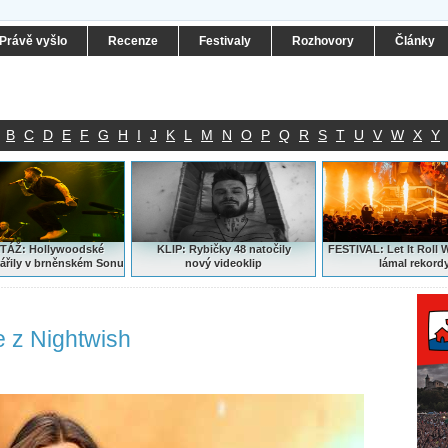
Právě vyšlo
Recenze
Festivaly
Rozhovory
Články
B
C
D
E
F
G
H
I
J
K
L
M
N
O
P
Q
R
S
T
U
V
W
X
Y
ÁŽ: Hollywoodské
KLIP: Rybičky 48 natočily
FESTIVAL:
Let It Roll 
ářily v brněnském Sonu
nový
videoklip
lámal rekord
e z Nightwish