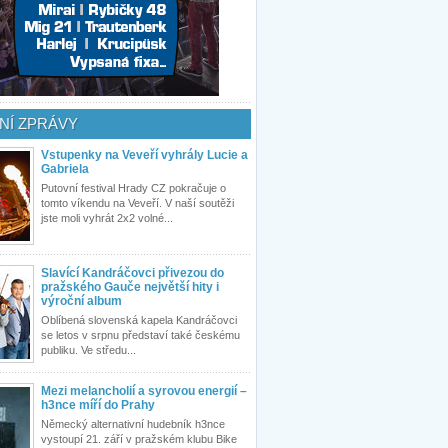
NÍ ZPRÁVY
Vstupenky na Veveří vyhrály Lucie a
Gabriela
Putovní festival Hrady CZ pokračuje o
tomto víkendu na Veveří. V naší soutěži
jste moli vyhrát 2x2 volné...
Slavící Kandráčovci přivezou do
pražského Gauče největší hity i
výroční album
Oblíbená slovenská kapela Kandráčovci
se letos v srpnu představí také českému
publiku. Ve středu...
Mezi melancholií a syrovou energií –
h3nce míří do Prahy
Německý alternativní hudebník h3nce
vystoupí 21. září v pražském klubu Bike