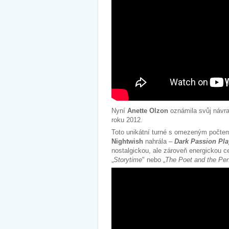
Nyní
Anette Olzon
oznámila svůj návra
roku 2012.
Toto unikátní turné s omezeným počte
Nightwish
nahrála –
Dark Passion Pla
nostalgickou, ale zároveň energickou ces
„
Storytime
" nebo „
The Poet and the Pe