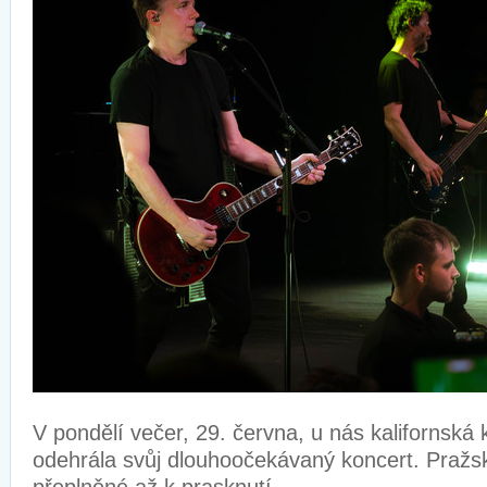
V pondělí večer, 29. června, u nás kalifornská
odehrála svůj dlouhoočekávaný koncert. Praž