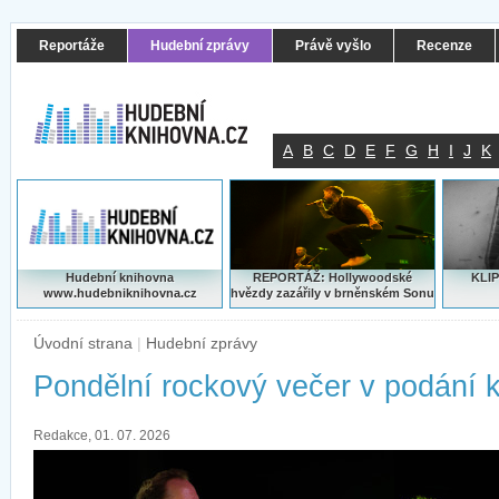
Reportáže
Hudební zprávy
Právě vyšlo
Recenze
A
B
C
D
E
F
G
H
I
J
K
Hudební knihovna
REPORTÁŽ: Hollywoodské
KLIP
www.hudebniknihovna.cz
hvězdy zazářily v brněnském Sonu
Úvodní strana
|
Hudební zprávy
Pondělní rockový večer v podání 
Redakce, 01. 07. 2026