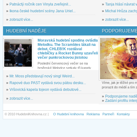
»
Patnáctý ročník cen Vinyla zveřejnil...
»
Tanja hlásí návrat v
»
Ikona české hudební scény Jana Uriel...
»
Michal Hrůza zachyc
»
zobrazit více...
»
zobrazit více...
HUDEBNÍ NADĚJE
PODPORUJEME
Moravská hudební spodina ovládla
Melodku. The Scrambles lákali na
debut, CHLEB!K rozdával
chlebíčky a Rocket Bunny uzavřeli
večer punkrockovou jistotou
Poslední červencový večer se na
03.08.
brněnské Melodce setkaly tři kapely...
»
Mr. Moss představují nový singl Weird...
»
Rapové duo PAST vydává svou pátou desku...
Víme, jak je těžké pro
prorazit do médií a tím
»
Vršovická kapela tojeon vydává debutové...
»
Podporujeme nadě
»
zobrazit více...
»
Zadání profilu inter
© 2010 HudebniKnihovna.cz |
O Hudební knihovna
Reklama
Partneři
Kontakty