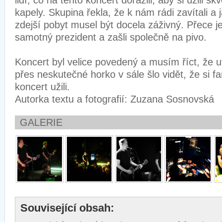
lidí, co na tento koncert dorazili, aby si užili s
kapely. Skupina řekla, že k nám rádi zavítali a j
zdejší pobyt musel být docela záživný. Přece jen
samotný prezident a zašli společně na pivo.
Koncert byl velice povedený a musím říct, že ute
přes neskutečné horko v sále šlo vidět, že si fa
koncert užili.
Autorka textu a fotografií: Zuzana Sosnovská
GALERIE
Související obsah: