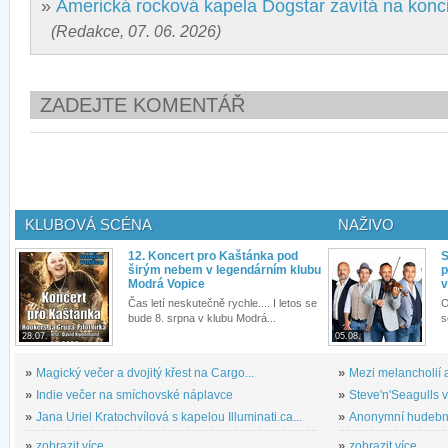
»
Americká rocková kapela Dogstar zavítá na konc
(Redakce, 07. 06. 2026)
ZADEJTE KOMENTÁŘ
KLUBOVÁ SCÉNA
NAŽIVO
12. Koncert pro Kaštánka pod
S
širým nebem v legendárním klubu
p
Modrá Vopice
v
Čas letí neskutečně rychle.... I letos se
O
bude 8. srpna v klubu Modrá...
s
28.07.
05.08.
»
Magický večer a dvojitý křest na Cargo...
»
Mezi melancholií a
»
Indie večer na smíchovské náplavce
»
Steve'n'Seagulls v 
»
Jana Uriel Kratochvílová s kapelou Illuminati.ca...
»
Anonymní hudební 
»
zobrazit více...
»
zobrazit více...