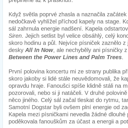
přeplněné až k prasknutí.
Když světla poprvé zhasla a naznačila začátek
nedočkavě vyhlížel příchod kapely na stage. Kd
sál zahrnula energie nadšení. Kapela odstartov
Siren
. Jejich setlist byl velice obsáhlý, celý konc
skoro hodinu a půl. Nejvíce písniček zaznělo z j
desky
All In Now
, ale nechyběly ani písničky 
Between the Power Lines and Palm Trees
.
První polovina koncertu mi ze strany publika při
skoro jakoby si lidé stále neuvědomovali, že ka
opravdu hraje. Fanoušci spíše klidně stáli na 
pozorovali, nebo si ji natáčeli. V druhé polovin
něco jiného. Celý sál začal tleskat do rytmu, ta
Samotní Dogstar byli ovšem plní energie od za
Kapela mezi písničkami nevedla žádné dlouhé 
poděkovala fanouškům za účast a energii a pot