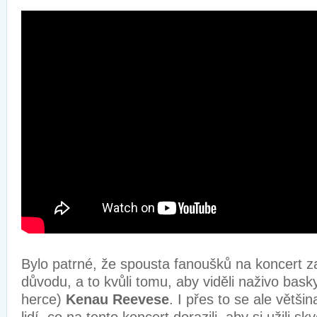
Bylo patrné, že spousta fanoušků na koncert za
důvodu, a to kvůli tomu, aby viděli naživo bas
herce)
Kenau Reevese
. I přes to se ale většin