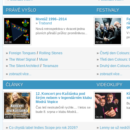
PRÁVĚ VYŠLO
FESTIVALY
Montáž 1996–2014
Fe
»
Traband
rů
g
Nová retrospektiva v dvaceti jedna
V 
písních přináší průřez proměnlivou...
pr
02.08.
02.08.
»
Foreign Tongues
/
Rolling Stones
»
Čtvrtý den Colours:
»
The Wow! Signal
/
Muse
»
Třetí den Colours: 
»
The Silent Architect
/
Teramaze
»
Druhý den Colours: 
»
zobrazit více...
»
zobrazit více...
ČLÁNKY
VIDEOKLIPY
12. Koncert pro Kaštánka pod
Kř
širým nebem v legendárním klubu
si
Modrá Vopice
Bu
Čas letí neskutečně rychle.... I letos se
ka
bude 8. srpna v klubu Modrá...
28.07.
04.08.
»
Co chystá label Indies Scope pro rok 2026?
»
Lenny se už nedrží