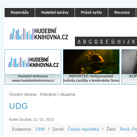
Reportáže
Hudební zprávy
Právě vyšlo
Recenze
A
B
C
D
E
F
G
H
I
J
K
Hudební knihovna
REPORTÁŽ: Hollywoodské
KLIP
www.hudebniknihovna.cz
hvězdy zazářily v brněnském Sonu
Úvodní strana
|
Interpret / skupina
UDG
Karel Souček, 12. 01. 2013
Existence:
1998
/
Země:
Česká republika
/
Žánr:
Rock, P