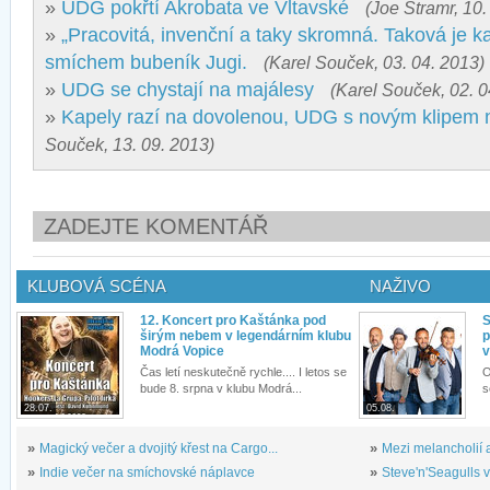
»
UDG pokřtí Akrobata ve Vltavské
(Joe Stramr, 10.
»
„Pracovitá, invenční a taky skromná. Taková je k
smíchem bubeník Jugi.
(Karel Souček, 03. 04. 2013)
»
UDG se chystají na majálesy
(Karel Souček, 02. 0
»
Kapely razí na dovolenou, UDG s novým klipem n
Souček, 13. 09. 2013)
ZADEJTE KOMENTÁŘ
KLUBOVÁ SCÉNA
NAŽIVO
12. Koncert pro Kaštánka pod
S
širým nebem v legendárním klubu
p
Modrá Vopice
v
Čas letí neskutečně rychle.... I letos se
O
bude 8. srpna v klubu Modrá...
s
28.07.
05.08.
»
Magický večer a dvojitý křest na Cargo...
»
Mezi melancholií a
»
Indie večer na smíchovské náplavce
»
Steve'n'Seagulls v 