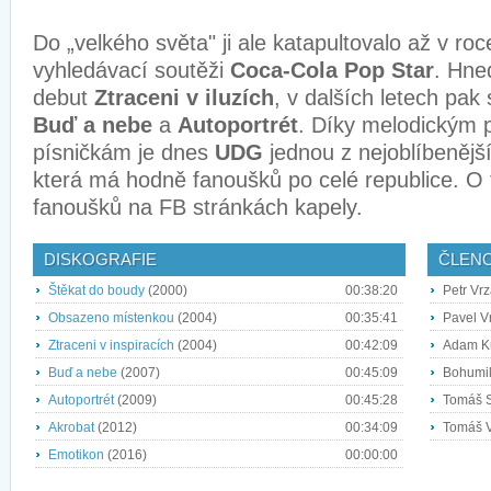
Do „velkého světa" ji ale katapultovalo až v roc
vyhledávací soutěži
Coca-Cola Pop Star
. Hne
debut
Ztraceni v iluzích
, v dalších letech pak
Buď a nebe
a
Autoportrét
. Díky melodickým
písničkám je dnes
UDG
jednou z nejoblíbenějš
která má hodně fanoušků po celé republice. O t
fanoušků na FB stránkách kapely.
DISKOGRAFIE
ČLEN
Štěkat do boudy
(2000)
00:38:20
Petr Vrz
Obsazeno místenkou
(2004)
00:35:41
Pavel V
Ztraceni v inspiracích
(2004)
00:42:09
Adam Ku
Buď a nebe
(2007)
00:45:09
Bohumil
Autoportrét
(2009)
00:45:28
Tomáš S
Akrobat
(2012)
00:34:09
Tomáš V
Emotikon
(2016)
00:00:00