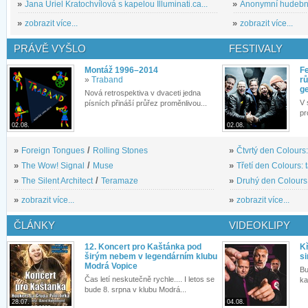
»
Jana Uriel Kratochvílová s kapelou Illuminati.ca...
»
Anonymní hudební 
»
zobrazit více...
»
zobrazit více...
PRÁVĚ VYŠLO
FESTIVALY
Montáž 1996–2014
Fe
»
Traband
rů
g
Nová retrospektiva v dvaceti jedna
V 
písních přináší průřez proměnlivou...
pr
02.08.
02.08.
»
Foreign Tongues
/
Rolling Stones
»
Čtvrtý den Colours:
»
The Wow! Signal
/
Muse
»
Třetí den Colours: 
»
The Silent Architect
/
Teramaze
»
Druhý den Colours: 
»
zobrazit více...
»
zobrazit více...
ČLÁNKY
VIDEOKLIPY
12. Koncert pro Kaštánka pod
Kř
širým nebem v legendárním klubu
si
Modrá Vopice
Bu
Čas letí neskutečně rychle.... I letos se
ka
bude 8. srpna v klubu Modrá...
28.07.
04.08.