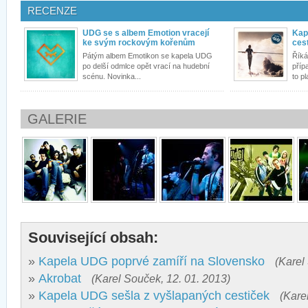
RECENZE
UDG se s albem Emotion vracejí
Kap
ke svým rockovým kořenům
ces
Pátým albem Emotikon se kapela UDG
Říká
po delší odmlce opět vrací na hudební
příp
scénu. Novinka...
to pla
GALERIE
Související obsah:
»
Kapela UDG poprvé zamíří na Slovensko
(Karel
»
Akrobat
(Karel Souček, 12. 01. 2013)
»
Kapela UDG sešla z vyšlapaných cestiček
(Kare