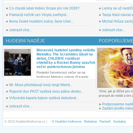
»
Co chystá label Indies Scope pro rok 2026?
»
Lenny se už nedrží
»
Patnáctý ročník cen Vinyla zveřejnil...
»
Tanja hlásí návrat v
»
Ikona české hudební scény Jana Uriel...
»
Michal Hrůza zachyc
»
zobrazit více...
»
zobrazit více...
HUDEBNÍ NADĚJE
PODPORUJEME
Moravská hudební spodina ovládla
Melodku. The Scrambles lákali na
debut, CHLEB!K rozdával
chlebíčky a Rocket Bunny uzavřeli
večer punkrockovou jistotou
Poslední červencový večer se na
03.08.
brněnské Melodce setkaly tři kapely...
»
Mr. Moss představují nový singl Weird...
»
Rapové duo PAST vydává svou pátou desku...
Víme, jak je těžké pro
prorazit do médií a tím
»
Vršovická kapela tojeon vydává debutové...
»
Podporujeme nadě
»
zobrazit více...
»
Zadání profilu inter
© 2010 HudebniKnihovna.cz |
O Hudební knihovna
Reklama
Partneři
Kontakty