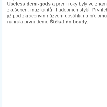
Useless demi-gods
a první roky byly ve znam
zkušeben, muzikantů i hudebních stylů. Prvníc
již pod zkráceným názvem dosáhla na přelomu ti
nahrála první demo
Štěkat do boudy
.