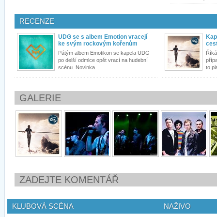
RECENZE
UDG se s albem Emotion vracejí
Kap
ke svým rockovým kořenům
ces
Pátým albem Emotikon se kapela UDG
Říká
po delší odmlce opět vrací na hudební
příp
scénu. Novinka...
to pla
GALERIE
ZADEJTE KOMENTÁŘ
KLUBOVÁ SCÉNA
NAŽIVO