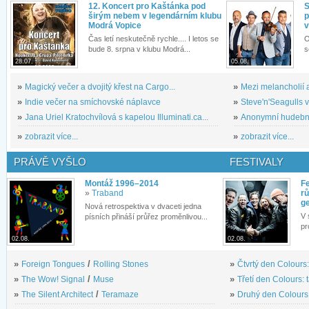
12. Koncert pro Kaštánka pod
S
širým nebem v legendárním klubu
p
Modrá Vopice
v
Čas letí neskutečně rychle.... I letos se
O
bude 8. srpna v klubu Modrá...
s
28.07.
05.08.
»
Magický večer a dvojitý křest na Cargo...
»
Mezi melancholií a
»
Indie večer na smíchovské náplavce
»
Steve'n'Seagulls v 
»
Jana Uriel Kratochvílová s kapelou Illuminati.ca...
»
Anonymní hudební 
»
zobrazit více...
»
zobrazit více...
PRÁVĚ VYŠLO
FESTIVALY
Montáž 1996–2014
Fe
»
Traband
rů
g
Nová retrospektiva v dvaceti jedna
V 
písních přináší průřez proměnlivou...
pr
02.08.
02.08.
»
Foreign Tongues
/
Rolling Stones
»
Čtvrtý den Colours:
»
The Wow! Signal
/
Muse
»
Třetí den Colours: 
»
The Silent Architect
/
Teramaze
»
Druhý den Colours: 