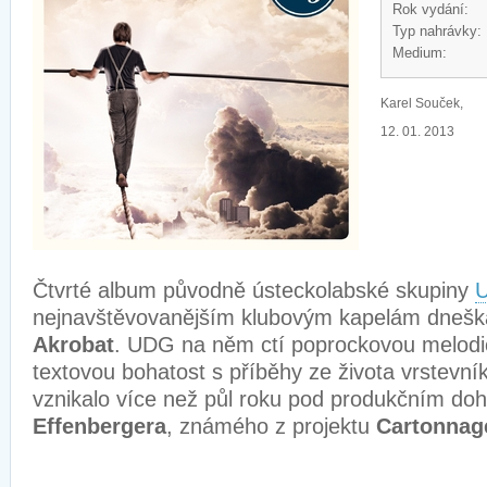
Rok vydání:
Typ nahrávky:
Medium:
Karel Souček,
12. 01. 2013
Čtvrté album původně ústeckolabské skupiny
nejnavštěvovanějším klubovým kapelám dneška
Akrobat
. UDG na něm ctí poprockovou melodi
textovou bohatost s příběhy ze života vrstevn
vznikalo více než půl roku pod produkčním d
Effenbergera
, známého z projektu
Cartonnag