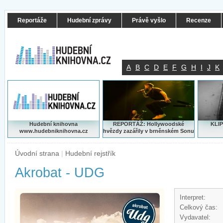
Reportáže
Hudební zprávy
Právě vyšlo
Recenze
A
B
C
D
E
F
G
H
I
J
K
Hudební knihovna
REPORTÁŽ: Hollywoodské
KLIP
www.hudebniknihovna.cz
hvězdy zazářily v brněnském Sonu
Úvodní strana
|
Hudební rejstřík
Akrobat - UDG
Interpret:
Celkový čas:
Vydavatel: