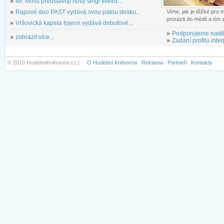
»
Mr. Moss představují nový singl Weird...
»
Rapové duo PAST vydává svou pátou desku...
Víme, jak je těžké pro
prorazit do médií a tím
»
Vršovická kapela tojeon vydává debutové...
»
Podporujeme nadě
»
zobrazit více...
»
Zadání profilu inter
© 2010 HudebniKnihovna.cz |
O Hudební knihovna
Reklama
Partneři
Kontakty