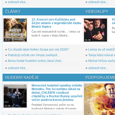
»
zobrazit více...
»
zobrazit více...
ČLÁNKY
VIDEOKLIPY
12. Koncert pro Kaštánka pod
Kř
širým nebem v legendárním klubu
si
Modrá Vopice
Bu
Čas letí neskutečně rychle.... I letos se
ka
bude 8. srpna v klubu Modrá...
28.07.
04.08.
»
Co chystá label Indies Scope pro rok 2026?
»
Lenny se už nedrží
»
Patnáctý ročník cen Vinyla zveřejnil...
»
Tanja hlásí návrat v
»
Ikona české hudební scény Jana Uriel...
»
Michal Hrůza zachyc
»
zobrazit více...
»
zobrazit více...
HUDEBNÍ NADĚJE
PODPORUJEME
Moravská hudební spodina ovládla
Melodku. The Scrambles lákali na
debut, CHLEB!K rozdával
chlebíčky a Rocket Bunny uzavřeli
večer punkrockovou jistotou
Poslední červencový večer se na
03.08.
brněnské Melodce setkaly tři kapely...