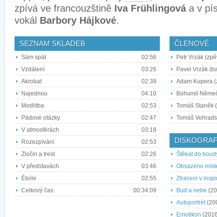
zpívá ve francouzštině
Iva Frühlingová
a v pí
vokál
Barbory Hájkové
.
SEZNAM SKLADEB
ČLENOVÉ
Sám spát
02:56
Petr Vrzák (zpě
Vzdálení
03:26
Pavel Vrzák (b
Akrobat
02:39
Adam Kupera (z
Najednou
04:10
Bohumil Němeče
Modlitba
02:53
Tomáš Staněk (
Pádové otázky
02:47
Tomáš Vohradsk
V atmosférách
03:18
DISKOGRAF
Rozezpívání
02:53
Zločin a trest
02:26
Štěkat do boud
V představách
03:46
Obsazeno míst
Étoile
02:55
Ztraceni v inspi
Celkový čas:
00:34:09
Buď a nebe
(20
Autoportrét
(20
Emotikon
(2016