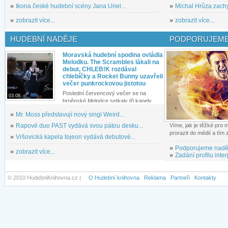
»
Ikona české hudební scény Jana Uriel...
»
Michal Hrůza zachyc
»
zobrazit více...
»
zobrazit více...
HUDEBNÍ NADĚJE
PODPORUJEME
Moravská hudební spodina ovládla
Melodku. The Scrambles lákali na
debut, CHLEB!K rozdával
chlebíčky a Rocket Bunny uzavřeli
večer punkrockovou jistotou
Poslední červencový večer se na
03.08.
brněnské Melodce setkaly tři kapely...
»
Mr. Moss představují nový singl Weird...
»
Rapové duo PAST vydává svou pátou desku...
Víme, jak je těžké pro
prorazit do médií a tím
»
Vršovická kapela tojeon vydává debutové...
»
Podporujeme nadě
»
zobrazit více...
»
Zadání profilu inter
© 2010 HudebniKnihovna.cz |
O Hudební knihovna
Reklama
Partneři
Kontakty