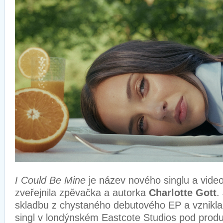
I Could Be Mine
je název nového singlu a video
zveřejnila zpěvačka a autorka
Charlotte Gott
.
skladbu z chystaného debutového EP a vznikla 
singl v londýnském Eastcote Studios pod pro