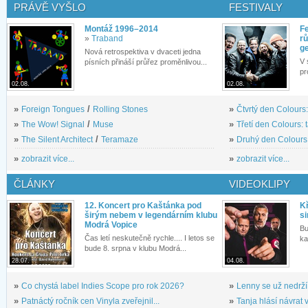
PRÁVĚ VYŠLO
FESTIVALY
Montáž 1996–2014
Fe
»
Traband
rů
g
Nová retrospektiva v dvaceti jedna
V 
písních přináší průřez proměnlivou...
pr
02.08.
02.08.
»
Foreign Tongues
/
Rolling Stones
»
Čtvrtý den Colours:
»
The Wow! Signal
/
Muse
»
Třetí den Colours: 
»
The Silent Architect
/
Teramaze
»
Druhý den Colours: 
»
zobrazit více...
»
zobrazit více...
ČLÁNKY
VIDEOKLIPY
12. Koncert pro Kaštánka pod
Kř
širým nebem v legendárním klubu
si
Modrá Vopice
Bu
Čas letí neskutečně rychle.... I letos se
ka
bude 8. srpna v klubu Modrá...
28.07.
04.08.
»
Co chystá label Indies Scope pro rok 2026?
»
Lenny se už nedrží
»
Patnáctý ročník cen Vinyla zveřejnil...
»
Tanja hlásí návrat v