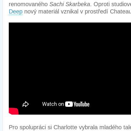
renomovaného
Sachi Skarbeka
. Oproti studio
Deep
nový materiál vznikal v prostředí Chate
Pro spolupráci si Charlotte vybrala mladého ta