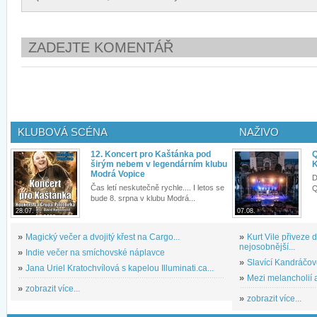
ZADEJTE KOMENTÁŘ
KLUBOVÁ SCÉNA
NAŽIVO
12. Koncert pro Kaštánka pod
Q
širým nebem v legendárním klubu
K
Modrá Vopice
D
Čas letí neskutečně rychle.... I letos se
Q
bude 8. srpna v klubu Modrá...
28.07.
07.08.
»
Magický večer a dvojitý křest na Cargo...
»
Kurt Vile přiveze
nejosobnější...
»
Indie večer na smíchovské náplavce
»
Slavící Kandráčov
»
Jana Uriel Kratochvílová s kapelou Illuminati.ca...
»
Mezi melancholií a
»
zobrazit více...
»
zobrazit více...