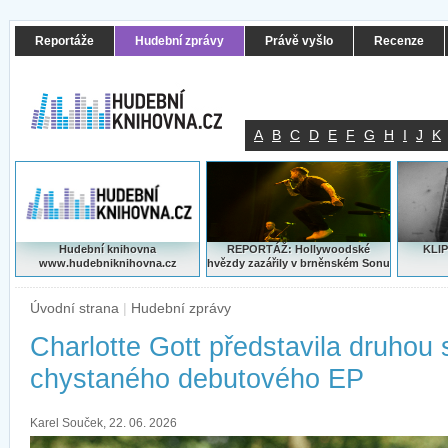
Reportáže
Hudební zprávy
Právě vyšlo
Recenze
A
B
C
D
E
F
G
H
I
J
K
Hudební knihovna
REPORTÁŽ: Hollywoodské
KLIP
www.hudebniknihovna.cz
hvězdy zazářily v brněnském Sonu
Úvodní strana
|
Hudební zprávy
Charlotte Gott představila druhou 
chystaného debutového EP
Karel Souček, 22. 06. 2026