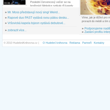
Poslední červencový večer se na
03.08.
brněnské Melodce setkaly tři kapely...
»
Mr. Moss představují nový singl Weird...
»
Rapové duo PAST vydává svou pátou desku...
Víme, jak je těžké pro
prorazit do médií a tím
»
Vršovická kapela tojeon vydává debutové...
»
Podporujeme nadě
»
zobrazit více...
»
Zadání profilu inter
© 2010 HudebniKnihovna.cz |
O Hudební knihovna
Reklama
Partneři
Kontakty