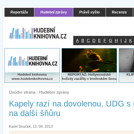
Reportáže
Hudební zprávy
Právě vyšlo
Recenze
A
B
C
D
E
F
G
H
I
J
K
Hudební knihovna
REPORTÁŽ: Hollywoodské
KLIP
www.hudebniknihovna.cz
hvězdy zazářily v brněnském Sonu
Úvodní strana
|
Hudební zprávy
Kapely razí na dovolenou, UDG s
na další šňůru
Karel Souček, 13. 09. 2013