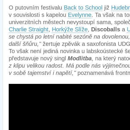
O putovním festivalu
Back to School
již
Hudebn
v souvislosti s kapelou
Evelynne
. Ta však na t
univerzitních městech nevystoupí sama, společ
Charlie Straight
,
Horkýže Slíže
,
Discoballs
a
se chystá po letní nabité sezóně na dovoleno
další šňůru,"
žertuje zpěvák a saxofonista UD
To však není jediná novinka u labskoústecké še
představuje nový singl
Modlitba
, na který natoč
z klipu velikou radost. Má podle nás výjimečno
v sobě tajemství i napětí,"
poznamenává fron