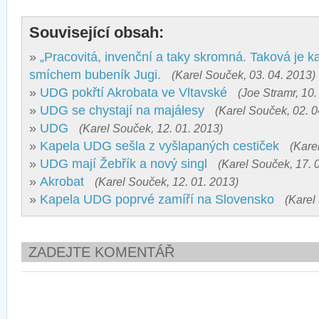
Související obsah:
»
„Pracovitá, invenční a taky skromná. Taková je k
smíchem bubeník Jugi.
(Karel Souček, 03. 04. 2013)
»
UDG pokřtí Akrobata ve Vltavské
(Joe Stramr, 10.
»
UDG se chystají na majálesy
(Karel Souček, 02. 0
»
UDG
(Karel Souček, 12. 01. 2013)
»
Kapela UDG sešla z vyšlapaných cestiček
(Kare
»
UDG mají Žebřík a nový singl
(Karel Souček, 17. 
»
Akrobat
(Karel Souček, 12. 01. 2013)
»
Kapela UDG poprvé zamíří na Slovensko
(Karel
ZADEJTE KOMENTÁŘ