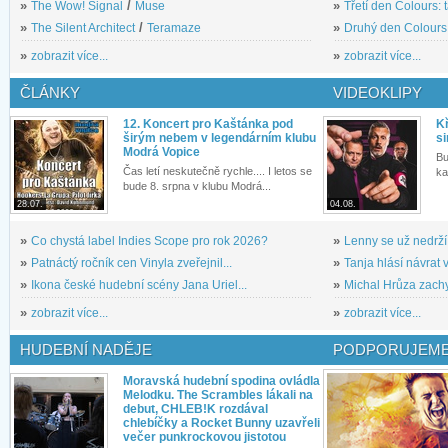
»
The Wow! Signal
/
Muse
»
Třetí den Colours: 
»
The Silent Architect
/
Teramaze
»
Druhý den Colours: 
»
zobrazit více...
»
zobrazit více...
ČLÁNKY
VIDEOKLIPY
12. Koncert pro Kaštánka pod
Kř
širým nebem v legendárním klubu
si
Modrá Vopice
Bu
Čas letí neskutečně rychle.... I letos se
ka
bude 8. srpna v klubu Modrá...
28.07.
04.08.
»
Co chystá label Indies Scope pro rok 2026?
»
Lenny se už nedrží
»
Patnáctý ročník cen Vinyla zveřejnil...
»
Tanja hlásí návrat v
»
Ikona české hudební scény Jana Uriel...
»
Michal Hrůza zachyc
»
zobrazit více...
»
zobrazit více...
HUDEBNÍ NADĚJE
PODPORUJEME
Moravská hudební spodina ovládla
Melodku. The Scrambles lákali na
debut, CHLEB!K rozdával
chlebíčky a Rocket Bunny uzavřeli
večer punkrockovou jistotou