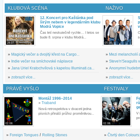
KLUBOVÁ SCÉNA
NAŽIVO
12. Koncert pro Kaštánka pod
S
širým nebem v legendárním klubu
p
Modrá Vopice
v
Čas letí neskutečně rychle.... I letos se
O
bude 8. srpna v klubu Modrá...
s
28.07.
05.08.
»
Magický večer a dvojitý křest na Cargo...
»
Mezi melancholií a
»
Indie večer na smíchovské náplavce
»
Steve'n'Seagulls v 
»
Jana Uriel Kratochvílová s kapelou Illuminati.ca...
»
Anonymní hudební 
»
zobrazit více...
»
zobrazit více...
PRÁVĚ VYŠLO
FESTIVALY
Montáž 1996–2014
Fe
»
Traband
rů
g
Nová retrospektiva v dvaceti jedna
V 
písních přináší průřez proměnlivou...
pr
02.08.
02.08.
»
Foreign Tongues
/
Rolling Stones
»
Čtvrtý den Colours: