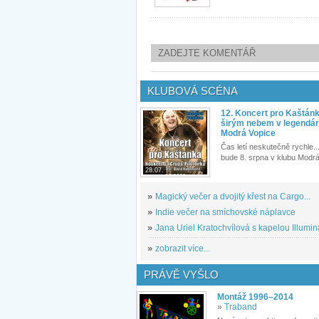
ZADEJTE KOMENTÁŘ
KLUBOVÁ SCÉNA
12. Koncert pro Kaštán
širým nebem v legendár
Modrá Vopice
Čas letí neskutečně rychle...
bude 8. srpna v klubu Modrá
28.07.
»
Magický večer a dvojitý křest na Cargo...
»
Indie večer na smíchovské náplavce
»
Jana Uriel Kratochvílová s kapelou Illuminat
»
zobrazit více...
PRÁVĚ VYŠLO
Montáž 1996–2014
»
Traband