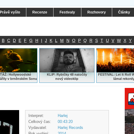
Právě vyšlo
Recenze
Festivaly
Rozhovory
Články
B
C
D
E
F
G
H
I
J
K
L
M
N
O
P
Q
R
S
T
U
V
W
X
Y
ÁŽ: Hollywoodské
KLIP: Rybičky 48 natočily
FESTIVAL:
Let It Roll 
ářily v brněnském Sonu
nový
videoklip
lámal rekord
Interpret:
Harlej
Celkový čas:
00:43:20
Vydavatel:
Harlej Records
Rok vydání:
2014