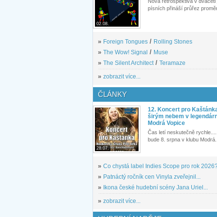
Nová retrospektiva v dvaceti
písních přináší průřez proměn
02.08.
»
Foreign Tongues
/
Rolling Stones
»
The Wow! Signal
/
Muse
»
The Silent Architect
/
Teramaze
»
zobrazit více...
ČLÁNKY
12. Koncert pro Kaštánk
širým nebem v legendár
Modrá Vopice
Čas letí neskutečně rychle.... 
bude 8. srpna v klubu Modrá.
28.07.
»
Co chystá label Indies Scope pro rok 2026
»
Patnáctý ročník cen Vinyla zveřejnil...
»
Ikona české hudební scény Jana Uriel...
»
zobrazit více...