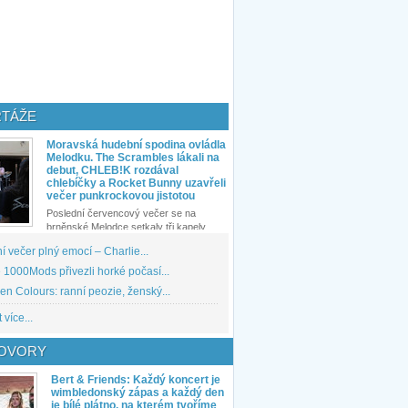
TÁŽE
Moravská hudební spodina ovládla
Melodku. The Scrambles lákali na
debut, CHLEB!K rozdával
chlebíčky a Rocket Bunny uzavřeli
večer punkrockovou jistotou
Poslední červencový večer se na
brněnské Melodce setkaly tři kapely...
 večer plný emocí – Charlie...
1000Mods přivezli horké počasí...
den Colours: ranní peozie, ženský...
 více...
OVORY
Bert & Friends: Každý koncert je
wimbledonský zápas a každý den
je bílé plátno, na kterém tvoříme