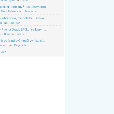
 Wow! Signal
Int.:
Muse
chitekt aneb když australský prog,...
Silent Architect
Int.:
Teramaze
, uhrančivé, hypnotické. Takové...
ic
Int.:
Acid Row
 Ptáci a Draci: EPčko, se kterým...
i a Draci
Int.:
Jinany
 se (studiově) loučí vynikající...
adeth
Int.:
Megadeth
 více...