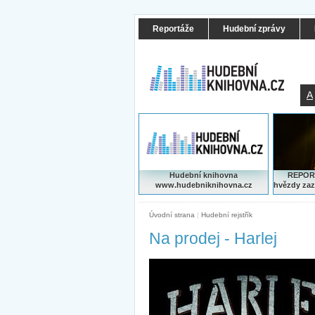
Reportáže
Hudební zprávy
A
Hudební knihovna
REPORT
www.hudebniknihovna.cz
hvězdy zaz
Úvodní strana
|
Hudební rejstřík
Na prodej - Harlej