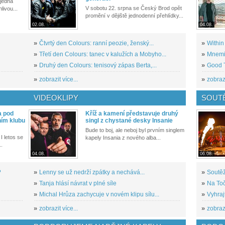
 jedna
V sobotu 22. srpna se Český Brod opět
livou...
promění v dějiště jednodenní přehlídky...
02.08.
04.08.
»
Čtvrtý den Colours: ranní peozie, ženský...
»
Within
»
Třetí den Colours: tanec v kalužích a Mobyho...
»
Mnemic
»
Druhý den Colours: tenisový zápas Berta,...
»
Good T
»
zobrazit více...
»
zobrazi
VIDEOKLIPY
SOUT
a pod
Kříž a kamení představuje druhý
ním klubu
singl z chystané desky Insanie
Bude to boj, ale neboj byl prvním singlem
I letos se
kapely Insania z nového alba...
..
04.08.
06.08.
?
»
Lenny se už nedrží zpátky a nechává...
»
Soutěž
»
Tanja hlásí návrat v plné síle
»
Na Toč
»
Michal Hrůza zachycuje v novém klipu sílu...
»
Vyhraj
»
zobrazit více...
»
zobrazi