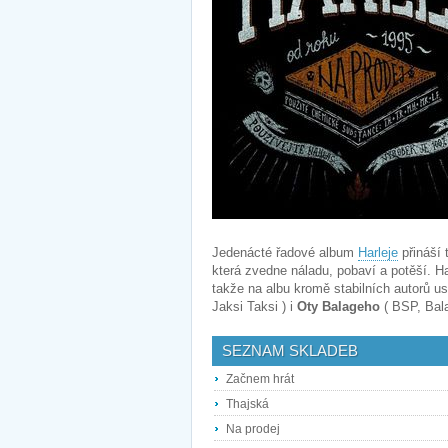
Jedenácté řadové album
Harleje
přináší 
která zvedne náladu, pobaví a potěší. Har
takže na albu kromě stabilních autorů u
Jaksi Taksi ) i
Oty Balageho
( BSP, Bal
SEZNAM SKLADEB
Začnem hrát
Thajská
Na prodej