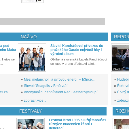
NAŽIVO
REPOR
ka pod
Slavící Kandráčovci přivezou do
ním klubu
pražského Gauče největší hity i
výroční album
. I letos se
Oblíbená slovenská kapela Kandráčovci
...
se letos v srpnu představí také...
05.08.
03.08.
»
Mezi melancholií a syrovou energií – h3nce...
»
Hudební
»
Steve'n'Seagulls v Brně vrátí...
»
Řekové 
i.ca...
»
Anonymní hudební talent Red Leather vystoupí...
»
Čtvrtý 
»
zobrazit více...
»
zobrazit
FESTIVALY
ROZH
Festival Brod 1995 si užijí fanoušci
různých hudebních žánrů i
generací