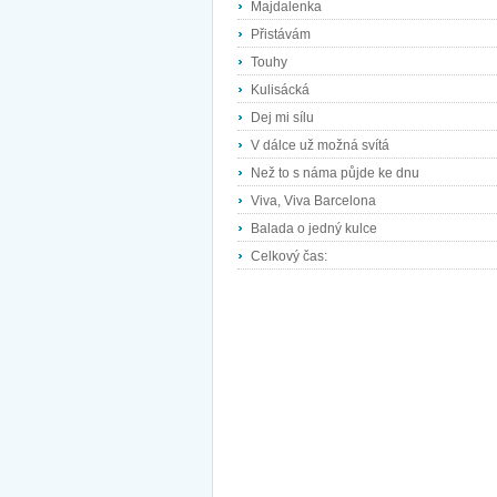
Majdalenka
Přistávám
Touhy
Kulisácká
Dej mi sílu
V dálce už možná svítá
Než to s náma půjde ke dnu
Viva, Viva Barcelona
Balada o jedný kulce
Celkový čas: