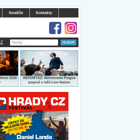
Soutěže
Kontakty
Z
:
Winter 2026
REPORTÁŽ
Metronome Prague
y
poprvé v režii Live Nation