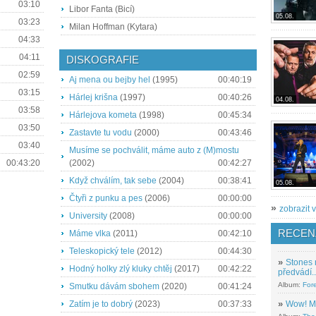
03:10
Libor Fanta (Bicí)
05.08.
03:23
Milan Hoffman (Kytara)
04:33
04:11
DISKOGRAFIE
02:59
Aj mena ou bejby hel
(1995)
00:40:19
03:15
Hárlej krišna
(1997)
00:40:26
04.08.
03:58
Hárlejova kometa
(1998)
00:45:34
03:50
Zastavte tu vodu
(2000)
00:43:46
03:40
Musíme se pochválit, máme auto z (M)mostu
00:43:20
(2002)
00:42:27
Když chválím, tak sebe
(2004)
00:38:41
05.08.
Čtyři z punku a pes
(2006)
00:00:00
»
zobrazit v
University
(2008)
00:00:00
RECEN
Máme vlka
(2011)
00:42:10
Teleskopický tele
(2012)
00:44:30
»
Stones 
Hodný holky zlý kluky chtěj
(2017)
00:42:22
předvádí..
Album:
For
Smutku dávám sbohem
(2020)
00:41:24
»
Wow! M
Zatím je to dobrý
(2023)
00:37:33