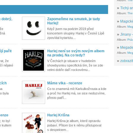
Album:
The
»
Tichý ar
Album:
The 
e dobrý,
Zapomeňme na smutek, je tady
»
Magické
Harlej!
Album:
Mag
 že
Když jsem na podzim 2019 před
ožná
koncertem skupiny Harlej v České Lípě
»
Jinany –
zpovídal kytaristu...
Album:
Ptác
»
Megadeth
jí pařit
Harlej není se svým novým albem
Album:
Meg
na prodej. Na co tedy?
»
zobrazit
at, že
V Čechách je situace v hudebním
čí nějaké
showbysnisu specifická tím, že se zde
velmi dobře daří rockovému...
cích
Máme vlka - recenze
na
Co to znamená mít Karkulkožrouta a kde
to byla
a proč ho Harlej má, se sice nedozvíme,
přesto patří...
cenze
Harlej Krišna
, to byl
Harlej Krišna je album, které opravdu
e kultem
pobaví. Přitom lze k němu přistupoval
s despektem...