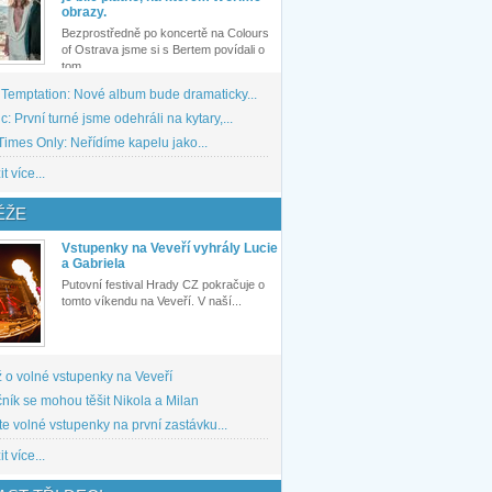
obrazy.
Bezprostředně po koncertě na Colours
of Ostrava jsme si s Bertem povídali o
tom,...
 Temptation: Nové album bude dramaticky...
: První turné jsme odehráli na kytary,...
imes Only: Neřídíme kapelu jako...
t více...
ĚŽE
Vstupenky na Veveří vyhrály Lucie
a Gabriela
Putovní festival Hrady CZ pokračuje o
tomto víkendu na Veveří. V naší...
 o volné vstupenky na Veveří
ník se mohou těšit Nikola a Milan
te volné vstupenky na první zastávku...
t více...