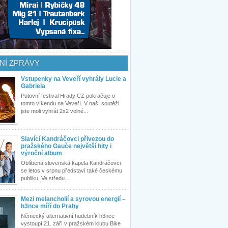
NÍ ZPRÁVY
Vstupenky na Veveří vyhrály Lucie a
Gabriela
Putovní festival Hrady CZ pokračuje o
tomto víkendu na Veveří. V naší soutěži
jste moli vyhrát 2x2 volné...
Slavící Kandráčovci přivezou do
pražského Gauče největší hity i
výroční album
Oblíbená slovenská kapela Kandráčovci
se letos v srpnu představí také českému
publiku. Ve středu...
Mezi melancholií a syrovou energií –
h3nce míří do Prahy
Německý alternativní hudebník h3nce
vystoupí 21. září v pražském klubu Bike