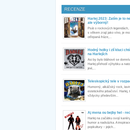
RECENZE
Harlej 2023: Zatím je to n
ale výborný!
Psát o rockových legendách,
s věkem zrají jako víno, je m
otřepaná fráze,...
Hodný holky i zlí kluci chtě
na Harlejích
Asi by bylo bláhové se domnív
Harlej přehodí výhybku a nato
jiné,...
Teleskopický tele v rozpa
Humorný, alkáčský rock, lavi
estetického jebačství. Harlej, 
vždycky především...
Aj mena ou bejby hel - re
Harlej na začátku svojí kariéry
humor a nadsázka. A inspirac
popkultury – jejich...