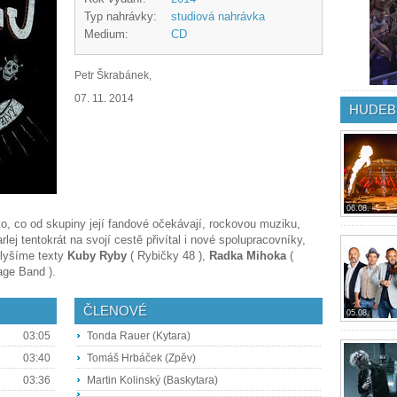
Typ nahrávky:
studiová nahrávka
Medium:
CD
Petr Škrabánek,
07. 11. 2014
HUDEB
06.08.
to, co od skupiny její fandové očekávají, rockovou muziku,
lej tentokrát na svojí cestě přivítal i nové spolupracovníky,
slyšíme texty
Kuby Ryby
( Rybičky 48 ),
Radka Mihoka
(
age Band ).
ČLENOVÉ
05.08.
03:05
Tonda Rauer (Kytara)
03:40
Tomáš Hrbáček (Zpěv)
03:36
Martin Kolinský (Baskytara)