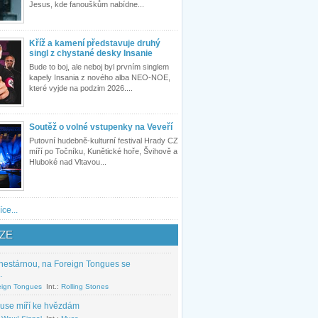
Jesus, kde fanouškům nabídne...
Kříž a kamení představuje druhý
singl z chystané desky Insanie
Bude to boj, ale neboj byl prvním singlem
kapely Insania z nového alba NEO-NOE,
které vyjde na podzim 2026....
Soutěž o volné vstupenky na Veveří
Putovní hudebně-kulturní festival Hrady CZ
míří po Točníku, Kunětické hoře, Švihově a
Hluboké nad Vltavou...
íce...
ZE
nestárnou, na Foreign Tongues se
.
eign Tongues
Int.:
Rolling Stones
use míří ke hvězdám