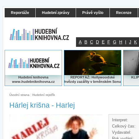
Reportáže
Hudební zprávy
Právě vyšlo
Recenze
A
B
C
D
E
F
G
H
I
J
K
Hudební knihovna
REPORTÁŽ: Hollywoodské
KLIP
www.hudebniknihovna.cz
hvězdy zazářily v brněnském Sonu
Úvodní strana
|
Hudební rejstřík
Hárlej krišna - Harlej
Interpret:
Celkový čas:
Vydavatel:
Rok vydání: