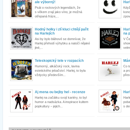
ale výborný!
Harl
Psát o rockových legendách, že
Když
s věkem zrají jako víno, je možná
konc
otřepaná fráze,...
zpoví
Hodný holky i zlí kluci chtějí pařit
Har
na Harlejích
na 
Asi by bylo bláhové se domnívat, že
V Če
Harlej přehodí výhybku a natočí nějaké
show
jiné,...
velm
Teleskopický tele v rozpacích
Mám
Humorný, alkáčský rock, lavina
Co t
estetického jebačství. Harlej, to byla
a pr
vždycky především...
přest
Aj mena ou bejby hel - recenze
Har
Harlej na začátku svojí kariéry, to byl
Harl
humor a nadsázka. A inspirace kultem
poba
popkultury – jejich...
s de