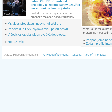
debut, CHLEB!K rozdával
chlebíčky a Rocket Bunny uzavřeli
večer punkrockovou jistotou
Poslední červencový večer se na
03.08.
brněnské Melodce setkaly tři kapely...
»
Mr. Moss představují nový singl Weird...
»
Rapové duo PAST vydává svou pátou desku...
Víme, jak je těžké pro
prorazit do médií a tím
»
Vršovická kapela tojeon vydává debutové...
»
Podporujeme nadě
»
zobrazit více...
»
Zadání profilu inter
© 2010 HudebniKnihovna.cz |
O Hudební knihovna
Reklama
Partneři
Kontakty