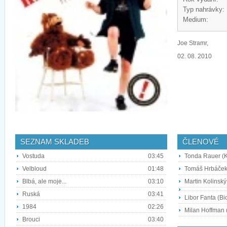
Typ nahrávky:
Medium:
Joe Stramr,
02. 08. 2010
SEZNAM SKLADEB
ČLENOVÉ
Vostuda
03:45
Tonda Rauer (K
Velbloud
01:48
Tomáš Hrbáček
Blbá, ale moje...
03:10
Martin Kolinský
Ruská
03:41
Libor Fanta (Bic
1984
02:26
Milan Hoffman 
Brouci
03:40