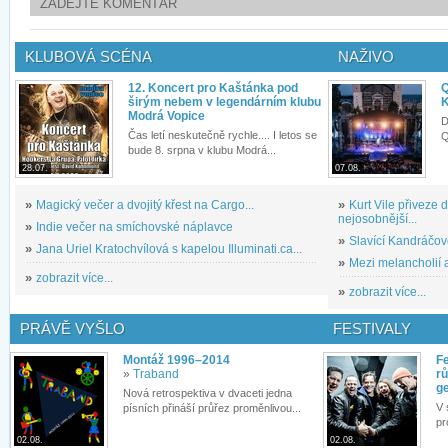
ZADEJTE KOMENTÁŘ
KLUBOVÁ SCÉNA
NAŽIVO
12. Koncert pro Kaštánka pod
Q
širým nebem v legendárním klubu
K
Modrá Vopice
D
Čas letí neskutečně rychle.... I letos se
Q
bude 8. srpna v klubu Modrá...
28.07.
07.08.
»
Magický večer a dvojitý křest na Cargo...
»
Kurt Vile přiveze
nejosobnější...
»
Indie večer na smíchovské náplavce
»
Slavící Kandráčov
»
Jana Uriel Kratochvílová s kapelou Illuminati.ca...
»
Mezi melancholií a
»
zobrazit více...
»
zobrazit více...
PRÁVĚ VYŠLO
FESTIVALY
Montáž 1996–2014
Fe
»
Traband
rů
g
Nová retrospektiva v dvaceti jedna
V 
písních přináší průřez proměnlivou...
pr
02.08.
02.08.