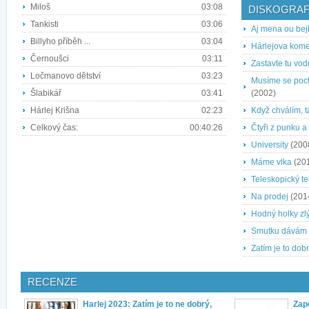
Miloš
03:08
DISKOGRAF
Tankisti
03:06
Aj mena ou bej
Billyho příběh ...
03:04
Hárlejova kome
Černoušci
03:11
Zastavte tu vod
Ločmanovo dětství
03:23
Musíme se poch
Šlabikář
03:41
(2002)
Hárlej Krišna
02:23
Když chválím, 
Celkový čas:
00:40:26
Čtyři z punku a
University
(200
Máme vlka
(20
Teleskopický te
Na prodej
(201
Hodný holky zlý
Smutku dávám
Zatím je to dob
RECENZE
Harlej 2023: Zatím je to ne dobrý,
Zap