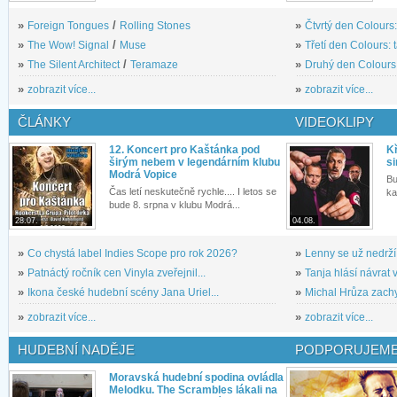
»
Foreign Tongues
/
Rolling Stones
»
Čtvrtý den Colours:
»
The Wow! Signal
/
Muse
»
Třetí den Colours: 
»
The Silent Architect
/
Teramaze
»
Druhý den Colours: 
»
zobrazit více...
»
zobrazit více...
ČLÁNKY
VIDEOKLIPY
12. Koncert pro Kaštánka pod
Kř
širým nebem v legendárním klubu
si
Modrá Vopice
Bu
Čas letí neskutečně rychle.... I letos se
ka
bude 8. srpna v klubu Modrá...
28.07.
04.08.
»
Co chystá label Indies Scope pro rok 2026?
»
Lenny se už nedrží
»
Patnáctý ročník cen Vinyla zveřejnil...
»
Tanja hlásí návrat v
»
Ikona české hudební scény Jana Uriel...
»
Michal Hrůza zachyc
»
zobrazit více...
»
zobrazit více...
HUDEBNÍ NADĚJE
PODPORUJEME
Moravská hudební spodina ovládla
Melodku. The Scrambles lákali na