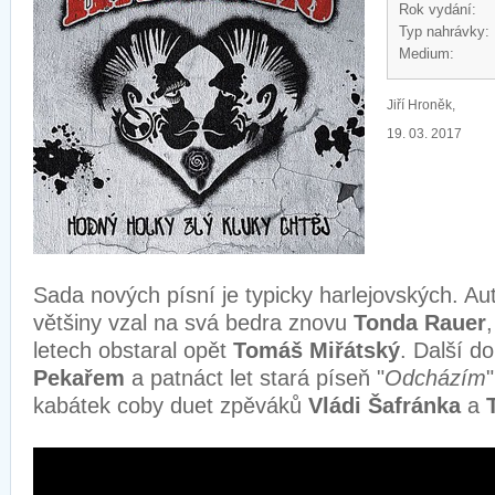
Rok vydání:
Typ nahrávky:
Medium:
Jiří Hroněk,
19. 03. 2017
Sada nových písní je typicky harlejovských. Aut
většiny vzal na svá bedra znovu
Tonda Rauer
letech obstaral opět
Tomáš Miřátský
. Další d
Pekařem
a patnáct let stará píseň "
Odcházím
kabátek coby duet zpěváků
Vládi Šafránka
a