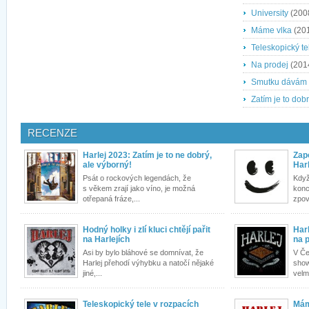
University
(200
Máme vlka
(20
Teleskopický te
Na prodej
(201
Smutku dávám
Zatím je to dob
RECENZE
Harlej 2023: Zatím je to ne dobrý,
Zap
ale výborný!
Harl
Psát o rockových legendách, že
Když
s věkem zrají jako víno, je možná
konc
otřepaná fráze,...
zpoví
Hodný holky i zlí kluci chtějí pařit
Har
na Harlejích
na 
Asi by bylo bláhové se domnívat, že
V Če
Harlej přehodí výhybku a natočí nějaké
show
jiné,...
velm
Teleskopický tele v rozpacích
Mám