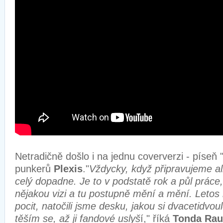
Netradičně došlo i na jednu coververzi - píseň 
punkerů
Plexis
."
Vždycky, když připravujeme a
celý dopadne. Je to v podstatě rok a půl práce
nějakou vizi a tu postupně mění a mění. Leto
pocit, natočili jsme desku, jakou si dvacetidvoule
těším se, až ji fandové uslyš
í," říká
Tonda Rau