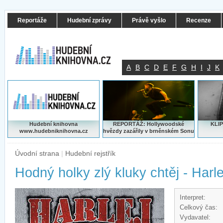
Reportáže
Hudební zprávy
Právě vyšlo
Recenze
A
B
C
D
E
F
G
H
I
J
K
Hudební knihovna
REPORTÁŽ: Hollywoodské
KLIP
www.hudebniknihovna.cz
hvězdy zazářily v brněnském Sonu
Úvodní strana
|
Hudební rejstřík
Hodný holky zlý kluky chtěj - Harle
Interpret:
Celkový čas:
Vydavatel: