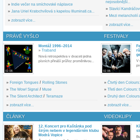
nejosobnější...
»
Indie večer na smíchovské náplavce
»
Slavící Kandráčov
»
Jana Uriel Kratochvílová s kapelou Illuminati.ca...
»
Mezi melancholií a
»
zobrazit více...
»
zobrazit více...
PRÁVĚ VYŠLO
FESTIVALY
Montáž 1996–2014
Fe
»
Traband
rů
g
Nová retrospektiva v dvaceti jedna
V 
písních přináší průřez proměnlivou...
pr
02.08.
02.08.
»
Foreign Tongues
/
Rolling Stones
»
Čtvrtý den Colours:
»
The Wow! Signal
/
Muse
»
Třetí den Colours: 
»
The Silent Architect
/
Teramaze
»
Druhý den Colours: 
»
zobrazit více...
»
zobrazit více...
ČLÁNKY
VIDEOKLIPY
12. Koncert pro Kaštánka pod
Kř
širým nebem v legendárním klubu
si
Modrá Vopice
Bu