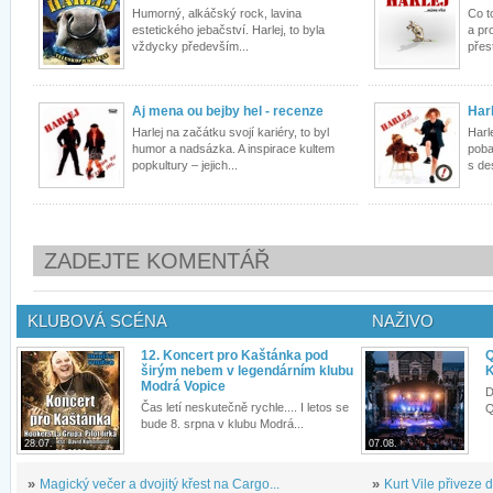
Humorný, alkáčský rock, lavina
Co t
estetického jebačství. Harlej, to byla
a pr
vždycky především...
přest
Aj mena ou bejby hel - recenze
Har
Harlej na začátku svojí kariéry, to byl
Harl
humor a nadsázka. A inspirace kultem
poba
popkultury – jejich...
s de
ZADEJTE KOMENTÁŘ
KLUBOVÁ SCÉNA
NAŽIVO
12. Koncert pro Kaštánka pod
Q
širým nebem v legendárním klubu
K
Modrá Vopice
D
Čas letí neskutečně rychle.... I letos se
Q
bude 8. srpna v klubu Modrá...
28.07.
07.08.
»
Magický večer a dvojitý křest na Cargo...
»
Kurt Vile přiveze