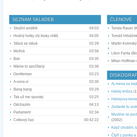
SEZNAM SKLADEB
ČLENOVÉ
Stražní andělé
04:03
Tonda Rauer (K
Hodný holky zlý kluky chtěj
04:05
Tomáš Hrbáček
Stává se stává
02:29
Martin Kolinský
Možná
03:58
Libor Fanta (Bic
Bali
03:35
Milan Hoffman 
Máme to spočítaný
03:38
Gentleman
03:23
DISKOGRAF
A vona ví
03:30
Aj mena ou bej
Bang bang
03:29
Hárlej krišna
(1
Tak už me spoutej
03:25
Hárlejova kome
Odchazím
04:13
Zastavte tu vod
Parlament
02:34
Musíme se poch
Celkový čas:
00:42:22
(2002)
Když chválím, 
Čtyři z punku a