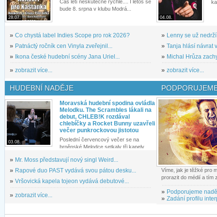
Čas letí neskutečně rychle.... I letos se
ka
bude 8. srpna v klubu Modrá...
28.07.
04.08.
»
Co chystá label Indies Scope pro rok 2026?
»
Lenny se už nedrží
»
Patnáctý ročník cen Vinyla zveřejnil...
»
Tanja hlásí návrat v
»
Ikona české hudební scény Jana Uriel...
»
Michal Hrůza zachyc
»
zobrazit více...
»
zobrazit více...
HUDEBNÍ NADĚJE
PODPORUJEME
Moravská hudební spodina ovládla
Melodku. The Scrambles lákali na
debut, CHLEB!K rozdával
chlebíčky a Rocket Bunny uzavřeli
večer punkrockovou jistotou
Poslední červencový večer se na
03.08.
brněnské Melodce setkaly tři kapely...
»
Mr. Moss představují nový singl Weird...
»
Rapové duo PAST vydává svou pátou desku...
Víme, jak je těžké pro
prorazit do médií a tím
»
Vršovická kapela tojeon vydává debutové...
»
Podporujeme nadě
»
zobrazit více...
»
Zadání profilu inter