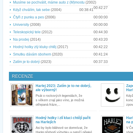
Musíme se pochválit, máme auto z (M)mostu
(2002)
00:42:27
Když chválím, tak sebe
(2004)
00:38:41
Čtyři z punku a pes
(2006)
00:00:00
University
(2008)
00:00:00
Teleskopický tele
(2012)
00:44:30
Na prodej
(2014)
00:43:20
Hodný holky zlý kluky chtěj
(2017)
00:42:22
Smutku dávám sbohem
(2020)
00:41:24
Zatím je to dobrý
(2023)
00:37:33
RECENZE
Harlej 2023: Zatím je to ne dobrý,
Zap
ale výborný!
Harl
Psát o rockových legendách, že
Když
s věkem zrají jako víno, je možná
konc
otřepaná fráze,...
zpoví
Hodný holky i zlí kluci chtějí pařit
Har
na Harlejích
na 
Asi by bylo bláhové se domnívat, že
V Če
Harlej přehodí výhybku a natočí nějaké
show