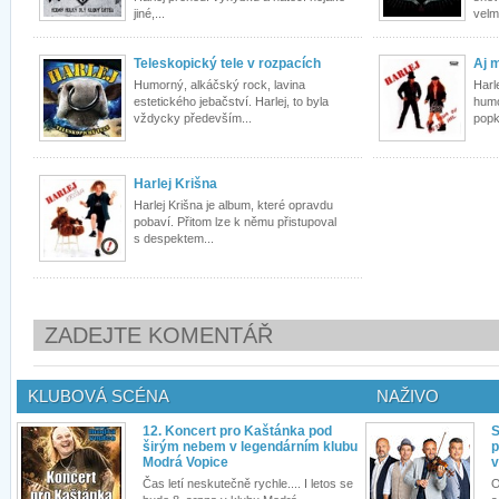
jiné,...
velm
Teleskopický tele v rozpacích
Aj 
Humorný, alkáčský rock, lavina
Harle
estetického jebačství. Harlej, to byla
humo
vždycky především...
popku
Harlej Krišna
Harlej Krišna je album, které opravdu
pobaví. Přitom lze k němu přistupoval
s despektem...
ZADEJTE KOMENTÁŘ
KLUBOVÁ SCÉNA
NAŽIVO
12. Koncert pro Kaštánka pod
S
širým nebem v legendárním klubu
p
Modrá Vopice
v
Čas letí neskutečně rychle.... I letos se
O