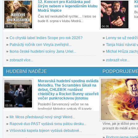
12. Koncert pro Kaštánka pod
Kř
širým nebem v legendárním klubu
si
Modrá Vopice
Bu
Čas letí neskutečně rychle.... I letos se
ka
bude 8. srpna v klubu Modrá...
28.07.
04.08.
»
Co chystá label Indies Scope pro rok 2026?
»
Lenny se už nedrží
»
Patnáctý ročník cen Vinyla zveřejnil...
»
Tanja hlásí návrat v
»
Ikona české hudební scény Jana Uriel...
»
Michal Hrůza zachyc
»
zobrazit více...
»
zobrazit více...
HUDEBNÍ NADĚJE
PODPORUJEME
Moravská hudební spodina ovládla
Melodku. The Scrambles lákali na
debut, CHLEB!K rozdával
chlebíčky a Rocket Bunny uzavřeli
večer punkrockovou jistotou
Poslední červencový večer se na
03.08.
brněnské Melodce setkaly tři kapely...
»
Mr. Moss představují nový singl Weird...
»
Rapové duo PAST vydává svou pátou desku...
Víme, jak je těžké pro
prorazit do médií a tím
»
Vršovická kapela tojeon vydává debutové...
»
Podporujeme nadě