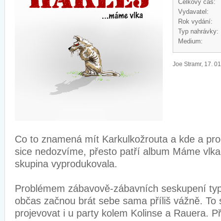
Celkový čas:
Vydavatel:
Rok vydání:
Typ nahrávky:
Medium:
Joe Stramr, 17. 0
Co to znamená mít Karkulkožrouta a kde a pro
sice nedozvíme, přesto patří album Máme vlka
skupina vyprodukovala.
Problémem zábavově-zábavních seskupení ty
občas začnou brát sebe sama příliš vážně. To 
projevovat i u party kolem Kolinse a Rauera. P