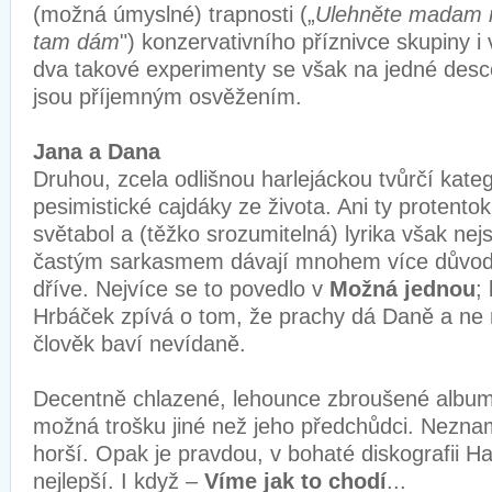
(možná úmyslné) trapnosti („
Ulehněte madam n
tam dám
") konzervativního příznivce skupiny i
dva takové experimenty se však na jedné des
jsou příjemným osvěžením.
Jana a Dana
Druhou, zcela odlišnou harlejáckou tvůrčí kateg
pesimistické cajdáky ze života. Ani ty protentok
světabol a (těžko srozumitelná) lyrika však nej
častým sarkasmem dávají mnohem více důvo
dříve. Nejvíce se to povedlo v
Možná jednou
;
Hrbáček zpívá o tom, že prachy dá Daně a ne 
člověk baví nevídaně.
Decentně chlazené, lehounce zbroušené albu
možná trošku jiné než jeho předchůdci. Neznam
horší. Opak je pravdou, v bohaté diskografii Ha
nejlepší. I když –
Víme jak to chodí
...