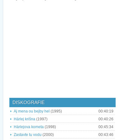
DISKOGRAFIE
Aj mena ou bejby hel
(1995)
00:40:19
Hárlej krišna
(1997)
00:40:26
Hárlejova kometa
(1998)
00:45:34
Zastavte tu vodu
(2000)
00:43:46