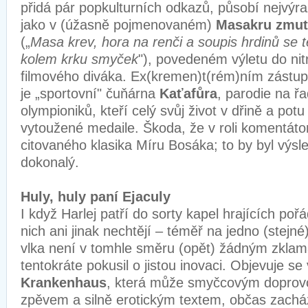
přidá pár popkulturních odkazů, působí nejvýrazn
jako v (úžasně pojmenovaném)
Masakru zmut
(„
Masa krev, hora na renči a soupis hrdinů se t
kolem krku smyček
"), povedeném výletu do ni
filmového diváka. Ex(kremen)t(rém)ním zástup
je „sportovní" čuňárna
Kaťafůra
, parodie na 
olympioniků, kteří celý svůj život v dřině a potu 
vytoužené medaile. Škoda, že v roli komentáto
citovaného klasika Míru Bosáka; to by byl výsl
dokonalý.
Huly, huly paní Ejaculy
I když Harlej patří do sorty kapel hrajících poř
nich ani jinak nechtějí – téměř na jedno (stej
vlka není v tomhle směru (opět) žádným zklam
tentokráte pokusil o jistou inovaci. Objevuje se
Krankenhaus
, která může smyčcovým dopro
zpěvem a silně erotickým textem, občas zachá