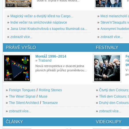
bude 8. srpna v klubu Modrá...
s
28.07.
05.08.
»
Magický večer a dvojitý křest na Cargo...
»
Mezi melancholií a
»
Indie večer na smíchovské náplavce
»
Steve'n'Seagulls v 
»
Jana Uriel Kratochvílová s kapelou Illuminati.ca...
»
Anonymní hudební 
»
zobrazit více...
»
zobrazit více...
PRÁVĚ VYŠLO
FESTIVALY
Montáž 1996–2014
Fe
»
Traband
rů
g
Nová retrospektiva v dvaceti jedna
V 
písních přináší průřez proměnlivou...
pr
02.08.
02.08.
»
Foreign Tongues
/
Rolling Stones
»
Čtvrtý den Colours:
»
The Wow! Signal
/
Muse
»
Třetí den Colours: 
»
The Silent Architect
/
Teramaze
»
Druhý den Colours: 
»
zobrazit více...
»
zobrazit více...
ČLÁNKY
VIDEOKLIPY