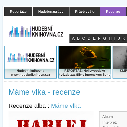
Reportáže
Hudební zprávy
Právě vyšlo
Recenze
A
B
C
D
E
F
G
H
I
J
K
Hudební knihovna
REPORTÁŽ: Hollywoodské
KLIP
www.hudebniknihovna.cz
hvězdy zazářily v brněnském Sonu
Máme vlka - recenze
Recenze alba :
Máme vlka
Album:
Interpret: