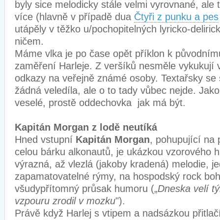
byly sice melodicky stále velmi vyrovnané, ale 
více (hlavně v případě dua
Čtyři z punku a pes
utápěly v těžko u/pochopitelných lyricko-deliri
ničem.
Máme vlka je po čase opět příklon k původní
zaměření Harleje. Z veršíků nesměle vykukují 
odkazy na veřejně známé osoby. Textařsky se 
žádná veledíla, ale o to tady vůbec nejde. Jako 
veselé, prostě oddechovka jak má být.
Kapitán Morgan z lodě neutíká
Hned vstupní
Kapitán Morgan
, pohupující na
celou bárku alkonautů, je ukázkou vzorového h
výrazná, až vlezlá (jakoby kradená) melodie, 
zapamatovatelné rýmy, na hospodský rock bo
všudypřítomný průsak humoru („
Dneska velí týh
vzpouru zrodil v mozku
").
Právě když Harlej s vtipem a nadsázkou přitlačí