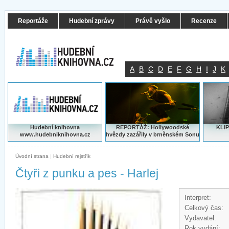
Reportáže
Hudební zprávy
Právě vyšlo
Recenze
A
B
C
D
E
F
G
H
I
J
K
Hudební knihovna
REPORTÁŽ: Hollywoodské
KLIP
www.hudebniknihovna.cz
hvězdy zazářily v brněnském Sonu
Úvodní strana
|
Hudební rejstřík
Čtyři z punku a pes - Harlej
Interpret:
Celkový čas:
Vydavatel:
Rok vydání: