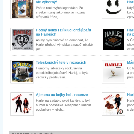
ale výborný!
Harl
Psát o rockových legendách, že
Když
s věkem zrají jako víno, je možná
konc
otřepaná fráze,...
zpoví
Hodný holky i zlí kluci chtějí pařit
Har
na Harlejích
na 
Asi by bylo bláhové se domnívat, že
V Če
Harlej přehodí výhybku a natočí nějaké
show
jiné,...
velm
Teleskopický tele v rozpacích
Mám
Humorný, alkáčský rock, lavina
Co t
estetického jebačství. Harlej, to byla
a pr
vždycky především...
přest
Aj mena ou bejby hel - recenze
Har
Harlej na začátku svojí kariéry, to byl
Harl
humor a nadsázka. A inspirace kultem
poba
popkultury – jejich...
s de