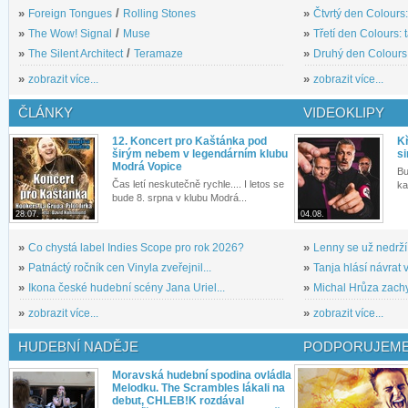
»
Foreign Tongues
/
Rolling Stones
»
Čtvrtý den Colours:
»
The Wow! Signal
/
Muse
»
Třetí den Colours: 
»
The Silent Architect
/
Teramaze
»
Druhý den Colours: 
»
zobrazit více...
»
zobrazit více...
ČLÁNKY
VIDEOKLIPY
12. Koncert pro Kaštánka pod
Kř
širým nebem v legendárním klubu
si
Modrá Vopice
Bu
Čas letí neskutečně rychle.... I letos se
ka
bude 8. srpna v klubu Modrá...
28.07.
04.08.
»
Co chystá label Indies Scope pro rok 2026?
»
Lenny se už nedrží
»
Patnáctý ročník cen Vinyla zveřejnil...
»
Tanja hlásí návrat v
»
Ikona české hudební scény Jana Uriel...
»
Michal Hrůza zachyc
»
zobrazit více...
»
zobrazit více...
HUDEBNÍ NADĚJE
PODPORUJEME
Moravská hudební spodina ovládla
Melodku. The Scrambles lákali na
debut, CHLEB!K rozdával