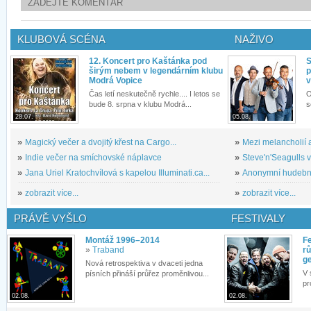
ZADEJTE KOMENTÁŘ
KLUBOVÁ SCÉNA
NAŽIVO
12. Koncert pro Kaštánka pod
S
širým nebem v legendárním klubu
p
Modrá Vopice
v
Čas letí neskutečně rychle.... I letos se
O
bude 8. srpna v klubu Modrá...
s
28.07.
05.08.
»
Magický večer a dvojitý křest na Cargo...
»
Mezi melancholií a
»
Indie večer na smíchovské náplavce
»
Steve'n'Seagulls v 
»
Jana Uriel Kratochvílová s kapelou Illuminati.ca...
»
Anonymní hudební 
»
zobrazit více...
»
zobrazit více...
PRÁVĚ VYŠLO
FESTIVALY
Montáž 1996–2014
Fe
»
Traband
rů
g
Nová retrospektiva v dvaceti jedna
V 
písních přináší průřez proměnlivou...
pr
02.08.
02.08.