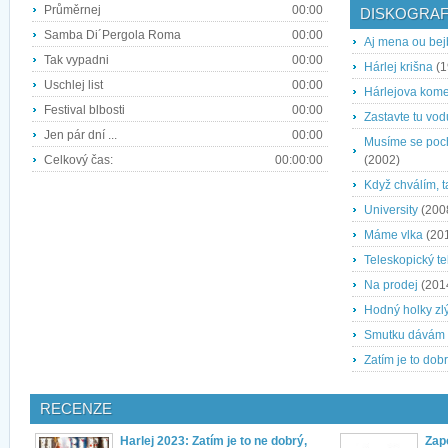
Průměrnej
00:00
DISKOGRAF
Samba Di´Pergola Roma
00:00
Aj mena ou bej
Tak vypadni
00:00
Hárlej krišna
(1
Uschlej list
00:00
Hárlejova kome
Festival blbosti
00:00
Zastavte tu vod
Jen pár dní ...
00:00
Musíme se poch
Celkový čas:
00:00:00
(2002)
Když chválím, 
University
(200
Máme vlka
(20
Teleskopický te
Na prodej
(201
Hodný holky zlý
Smutku dávám
Zatím je to dob
RECENZE
Harlej 2023: Zatím je to ne dobrý,
Zap