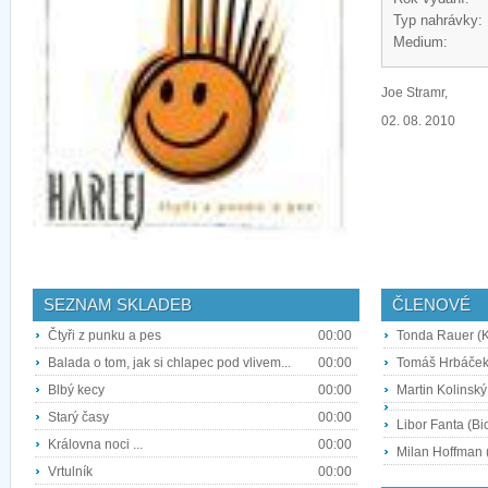
Typ nahrávky:
Medium:
Joe Stramr,
02. 08. 2010
SEZNAM SKLADEB
ČLENOVÉ
Čtyři z punku a pes
00:00
Tonda Rauer (K
Balada o tom, jak si chlapec pod vlivem...
00:00
Tomáš Hrbáček
Blbý kecy
00:00
Martin Kolinský
Starý časy
00:00
Libor Fanta (Bic
Královna noci ...
00:00
Milan Hoffman 
Vrtulník
00:00