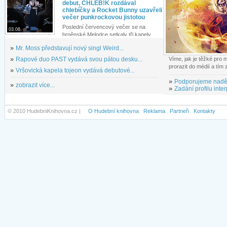
debut, CHLEB!K rozdával
chlebíčky a Rocket Bunny uzavřeli
večer punkrockovou jistotou
Poslední červencový večer se na
03.08.
brněnské Melodce setkaly tři kapely...
»
Mr. Moss představují nový singl Weird...
»
Rapové duo PAST vydává svou pátou desku...
Víme, jak je těžké pro
prorazit do médií a tím
»
Vršovická kapela tojeon vydává debutové...
»
Podporujeme nadě
»
zobrazit více...
»
Zadání profilu inter
© 2010 HudebniKnihovna.cz |
O Hudební knihovna
Reklama
Partneři
Kontakty