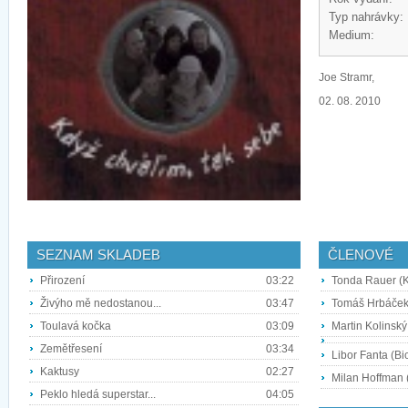
Typ nahrávky:
Medium:
Joe Stramr,
02. 08. 2010
SEZNAM SKLADEB
ČLENOVÉ
Přirození
03:22
Tonda Rauer (K
Živýho mě nedostanou...
03:47
Tomáš Hrbáček
Toulavá kočka
03:09
Martin Kolinský
Zemětřesení
03:34
Libor Fanta (Bic
Kaktusy
02:27
Milan Hoffman 
Peklo hledá superstar...
04:05