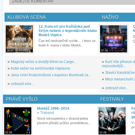
ZADEJTE KOMENTÁŘ
KLUBOVÁ SCÉNA
NAŽIVO
12. Koncert pro Kaštánka pod
Q
širým nebem v legendárním klubu
K
Modrá Vopice
D
Čas letí neskutečně rychle.... I letos se
Q
bude 8. srpna v klubu Modrá...
28.07.
07.08.
»
Magický večer a dvojitý křest na Cargo...
»
Kurt Vile přiveze
nejosobnější...
»
Indie večer na smíchovské náplavce
»
Slavící Kandráčov
»
Jana Uriel Kratochvílová s kapelou Illuminati.ca...
»
Mezi melancholií a
»
zobrazit více...
»
zobrazit více...
PRÁVĚ VYŠLO
FESTIVALY
Montáž 1996–2014
Fe
»
Traband
rů
g
Nová retrospektiva v dvaceti jedna
V 
písních přináší průřez proměnlivou...
pr
02.08.
02.08.