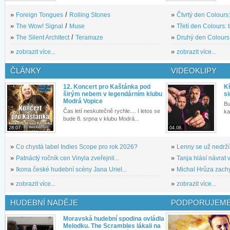
»
Foreign Tongues
/
Rolling Stones
»
Čtvrtý den Colours:
»
The Wow! Signal
/
Muse
»
Třetí den Colours: 
»
The Silent Architect
/
Teramaze
»
Druhý den Colours: 
»
zobrazit více...
»
zobrazit více...
ČLÁNKY
VIDEOKLIPY
12. Koncert pro Kaštánka pod
Kř
širým nebem v legendárním klubu
si
Modrá Vopice
Bu
Čas letí neskutečně rychle.... I letos se
ka
bude 8. srpna v klubu Modrá...
28.07.
04.08.
»
Co chystá label Indies Scope pro rok 2026?
»
Lenny se už nedrží
»
Patnáctý ročník cen Vinyla zveřejnil...
»
Tanja hlásí návrat v
»
Ikona české hudební scény Jana Uriel...
»
Michal Hrůza zachyc
»
zobrazit více...
»
zobrazit více...
HUDEBNÍ NADĚJE
PODPORUJEME
Moravská hudební spodina ovládla
Melodku. The Scrambles lákali na