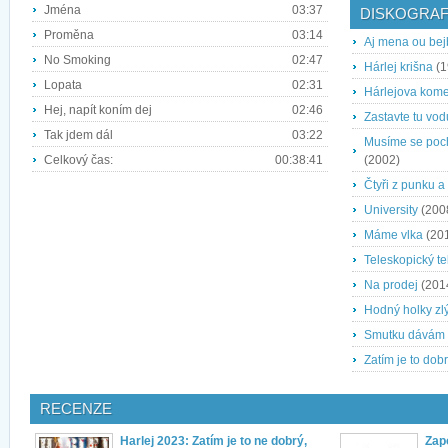
Jména
03:37
DISKOGRAF
Proměna
03:14
Aj mena ou bej
No Smoking
02:47
Hárlej krišna
(1
Lopata
02:31
Hárlejova kome
Hej, napít koním dej
02:46
Zastavte tu vod
Tak jdem dál
03:22
Musíme se poch
Celkový čas:
00:38:41
(2002)
Čtyři z punku a
University
(200
Máme vlka
(20
Teleskopický te
Na prodej
(201
Hodný holky zlý
Smutku dávám
Zatím je to dob
RECENZE
Harlej 2023: Zatím je to ne dobrý,
Zap