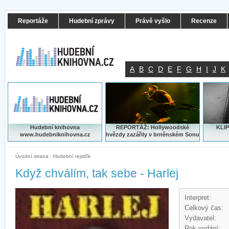
Reportáže
Hudební zprávy
Právě vyšlo
Recenze
A
B
C
D
E
F
G
H
I
J
K
Hudební knihovna
REPORTÁŽ: Hollywoodské
KLIP
www.hudebniknihovna.cz
hvězdy zazářily v brněnském Sonu
Úvodní strana
|
Hudební rejstřík
Když chválím, tak sebe - Harlej
Interpret:
Celkový čas:
Vydavatel:
Rok vydání: