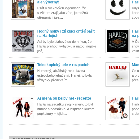
ale výborný!
Harl
Psát o rockových legendách, že
Když
s věkem zrají jako víno, je možná
konc
otřepaná fráze,...
zpoví
Hodný holky i zlí kluci chtějí pařit
Har
na Harlejích
na 
Asi by bylo bláhové se domnívat, že
V Če
Harlej přehodí výhybku a natočí nějaké
show
jiné,...
velm
Teleskopický tele v rozpacích
Mám
Humorný, alkáčský rock, lavina
Co t
estetického jebačství. Harlej, to byla
a pr
vždycky především...
přest
Aj mena ou bejby hel - recenze
Har
Harlej na začátku svojí kariéry, to byl
Harl
humor a nadsázka. A inspirace kultem
poba
popkultury – jejich...
s de