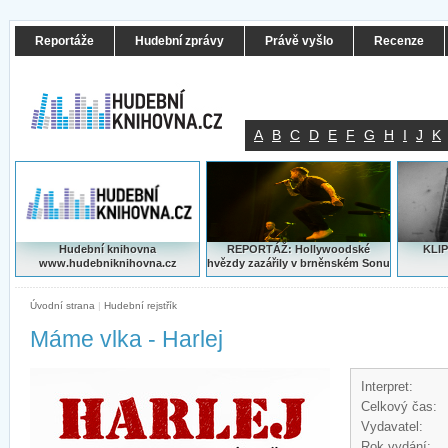
Reportáže
Hudební zprávy
Právě vyšlo
Recenze
A
B
C
D
E
F
G
H
I
J
K
Hudební knihovna
REPORTÁŽ: Hollywoodské
KLIP
www.hudebniknihovna.cz
hvězdy zazářily v brněnském Sonu
Úvodní strana
|
Hudební rejstřík
Máme vlka - Harlej
Interpret:
Celkový čas:
Vydavatel:
Rok vydání: