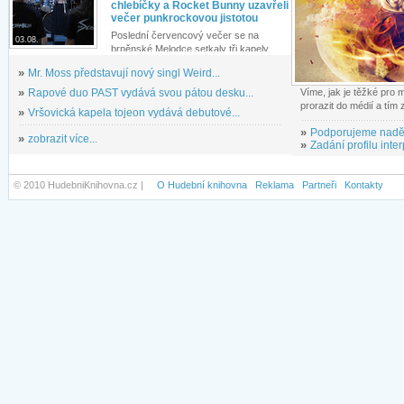
chlebíčky a Rocket Bunny uzavřeli
večer punkrockovou jistotou
Poslední červencový večer se na
03.08.
brněnské Melodce setkaly tři kapely...
»
Mr. Moss představují nový singl Weird...
»
Rapové duo PAST vydává svou pátou desku...
Víme, jak je těžké pro
prorazit do médií a tím
»
Vršovická kapela tojeon vydává debutové...
»
Podporujeme nadě
»
zobrazit více...
»
Zadání profilu inter
© 2010 HudebniKnihovna.cz |
O Hudební knihovna
Reklama
Partneři
Kontakty