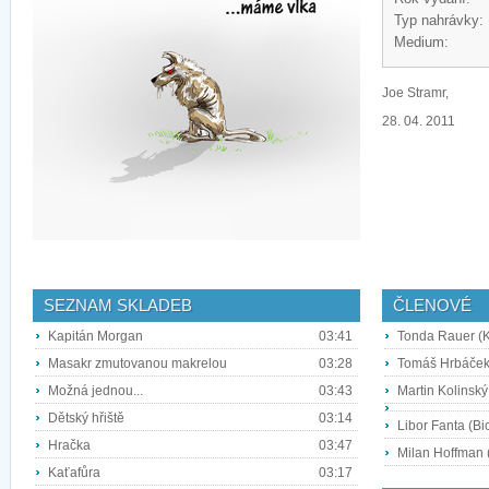
Typ nahrávky:
Medium:
Joe Stramr,
28. 04. 2011
SEZNAM SKLADEB
ČLENOVÉ
Kapitán Morgan
03:41
Tonda Rauer (K
Masakr zmutovanou makrelou
03:28
Tomáš Hrbáček
Možná jednou...
03:43
Martin Kolinský
Dětský hřiště
03:14
Libor Fanta (Bic
Hračka
03:47
Milan Hoffman 
Kaťafůra
03:17