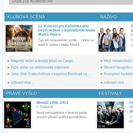
ZADEJTE KOMENTÁŘ
KLUBOVÁ SCÉNA
NAŽIVO
12. Koncert pro Kaštánka pod
S
širým nebem v legendárním klubu
p
Modrá Vopice
v
Čas letí neskutečně rychle.... I letos se
O
bude 8. srpna v klubu Modrá...
s
28.07.
05.08.
»
Magický večer a dvojitý křest na Cargo...
»
Mezi melancholií a
»
Indie večer na smíchovské náplavce
»
Steve'n'Seagulls v 
»
Jana Uriel Kratochvílová s kapelou Illuminati.ca...
»
Anonymní hudební 
»
zobrazit více...
»
zobrazit více...
PRÁVĚ VYŠLO
FESTIVALY
Montáž 1996–2014
Fe
»
Traband
rů
g
Nová retrospektiva v dvaceti jedna
V 
písních přináší průřez proměnlivou...
pr
02.08.
02.08.