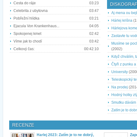
Cesta do ráje
03:23
DISKOGRAF
Celebrita z ubytovna
03:47
Aj mena ou bej
Pobřežní hlídka
03:21
Hárlej krišna
(1
Ejacula Von Krankenhaus...
04:05
Hárlejova kome
Spokojenej kmet
02:42
Zastavte tu vod
Víme jak to chodí
03:42
Musíme se poch
Celkový čas:
00:42:10
(2002)
Když chválím, 
Čtyři z punku a
University
(200
Teleskopický te
Na prodej
(201
Hodný holky zlý
Smutku dávám
Zatím je to dob
RECENZE
Harlej 2023: Zatím je to ne dobrý,
Zap