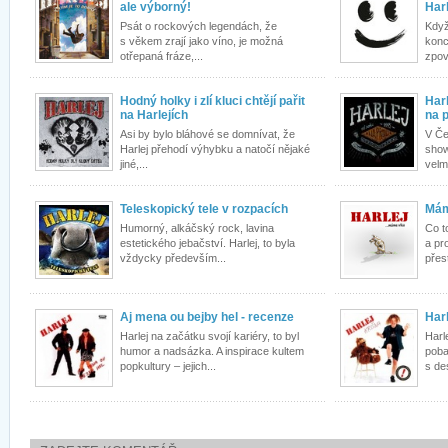
ale výborný!
Harl
Psát o rockových legendách, že
Když
s věkem zrají jako víno, je možná
konc
otřepaná fráze,...
zpoví
Hodný holky i zlí kluci chtějí pařit
Har
na Harlejích
na 
Asi by bylo bláhové se domnívat, že
V Če
Harlej přehodí výhybku a natočí nějaké
show
jiné,...
velm
Teleskopický tele v rozpacích
Mám
Humorný, alkáčský rock, lavina
Co t
estetického jebačství. Harlej, to byla
a pr
vždycky především...
přest
Aj mena ou bejby hel - recenze
Har
Harlej na začátku svojí kariéry, to byl
Harl
humor a nadsázka. A inspirace kultem
poba
popkultury – jejich...
s de