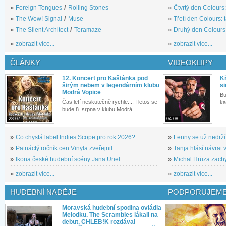
»
Foreign Tongues
/
Rolling Stones
»
Čtvrtý den Colours:
»
The Wow! Signal
/
Muse
»
Třetí den Colours: 
»
The Silent Architect
/
Teramaze
»
Druhý den Colours: 
»
zobrazit více...
»
zobrazit více...
ČLÁNKY
VIDEOKLIPY
12. Koncert pro Kaštánka pod
Kř
širým nebem v legendárním klubu
si
Modrá Vopice
Bu
Čas letí neskutečně rychle.... I letos se
ka
bude 8. srpna v klubu Modrá...
28.07.
04.08.
»
Co chystá label Indies Scope pro rok 2026?
»
Lenny se už nedrží
»
Patnáctý ročník cen Vinyla zveřejnil...
»
Tanja hlásí návrat v
»
Ikona české hudební scény Jana Uriel...
»
Michal Hrůza zachyc
»
zobrazit více...
»
zobrazit více...
HUDEBNÍ NADĚJE
PODPORUJEME
Moravská hudební spodina ovládla
Melodku. The Scrambles lákali na
debut, CHLEB!K rozdával