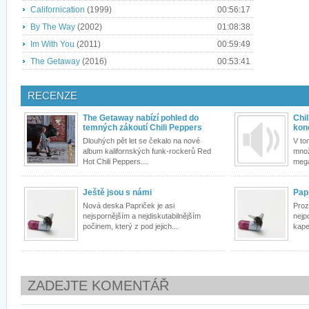
Californication
(1999)
00:56:17
By The Way
(2002)
01:08:38
Im With You
(2011)
00:59:49
The Getaway
(2016)
00:53:41
RECENZE
The Getaway nabízí pohled do
Chil
temných zákoutí Chili Peppers
kon
Dlouhých pět let se čekalo na nové
V to
album kalifornských funk-rockerů Red
množ
Hot Chili Peppers....
mega
Ještě jsou s námi
Papr
Nová deska Papriček je asi
Proz
nejspornějším a nejdiskutabilnějším
nejp
počinem, který z pod jejich...
kapel
ZADEJTE KOMENTÁŘ