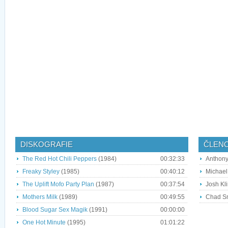
DISKOGRAFIE
ČLEN
The Red Hot Chili Peppers
(1984)
00:32:33
Anthony
Freaky Styley
(1985)
00:40:12
Michael 
The Uplift Mofo Party Plan
(1987)
00:37:54
Josh Kli
Mothers Milk
(1989)
00:49:55
Chad Sm
Blood Sugar Sex Magik
(1991)
00:00:00
One Hot Minute
(1995)
01:01:22