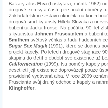
Balzary alias
Flea
(baskytara, ročník 1962) udr
drogové excesy a časté personální obměny fu
Zakladatelskou sestavu ukončila na konci bouřl
drogová smrt kytaristy Hillela Slovaka a nerv
bubeníka Jacka Ironse. Na počátku 90. let získ
s kytaristou
Johnem Frusciantem
a bubení
Smithem
světový věhlas a řadu hudebních c
Sugar Sex Magik
(1991), které se dodnes pov
projekt kapely. Po letech drogové stagnace 90.
skupina do třetího období své existence už b
Californication
(1999). Na poměry kapely pom
desetiletí její existence doprovázejí pouze ús
pravidelně vydávaná alba. V roce 2009 oznámil
Frusciante svůj druhý odchod z kapely a nahrad
Klinghoffer
.