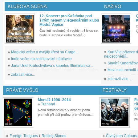
KLUBOVÁ SCÉNA
NAŽIVO
12. Koncert pro Kaštánka pod
Q
širým nebem v legendárním klubu
K
Modrá Vopice
D
Čas letí neskutečně rychle.... I letos se
Q
bude 8. srpna v klubu Modrá...
28.07.
07.08.
»
Magický večer a dvojitý křest na Cargo...
»
Kurt Vile přiveze
nejosobnější...
»
Indie večer na smíchovské náplavce
»
Slavící Kandráčov
»
Jana Uriel Kratochvílová s kapelou Illuminati.ca...
»
Mezi melancholií a
»
zobrazit více...
»
zobrazit více...
PRÁVĚ VYŠLO
FESTIVALY
Montáž 1996–2014
Fe
»
Traband
rů
g
Nová retrospektiva v dvaceti jedna
V 
písních přináší průřez proměnlivou...
pr
02.08.
02.08.
»
Foreign Tongues
/
Rolling Stones
»
Čtvrtý den Colours: