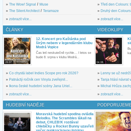
»
The Wow! Signal
/
Muse
»
Třetí den Colours: 
»
The Silent Architect
/
Teramaze
»
Druhý den Colours: 
»
zobrazit více...
»
zobrazit více...
ČLÁNKY
VIDEOKLIPY
12. Koncert pro Kaštánka pod
Kř
širým nebem v legendárním klubu
si
Modrá Vopice
Bu
Čas letí neskutečně rychle.... I letos se
ka
bude 8. srpna v klubu Modrá...
28.07.
04.08.
»
Co chystá label Indies Scope pro rok 2026?
»
Lenny se už nedrží
»
Patnáctý ročník cen Vinyla zveřejnil...
»
Tanja hlásí návrat v
»
Ikona české hudební scény Jana Uriel...
»
Michal Hrůza zachyc
»
zobrazit více...
»
zobrazit více...
HUDEBNÍ NADĚJE
PODPORUJEME
Moravská hudební spodina ovládla
Melodku. The Scrambles lákali na
debut, CHLEB!K rozdával
chlebíčky a Rocket Bunny uzavřeli
večer punkrockovou jistotou