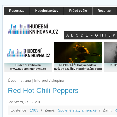
Reportáže
Hudební zprávy
Právě vyšlo
Recenze
A
B
C
D
E
F
G
H
I
J
K
Hudební knihovna
REPORTÁŽ: Hollywoodské
KLIP
www.hudebniknihovna.cz
hvězdy zazářily v brněnském Sonu
Úvodní strana
|
Interpret / skupina
Red Hot Chili Peppers
Joe Stramr, 27. 02. 2011
Existence:
1983
/
Země:
Spojené státy americké
/
Žánr:
R