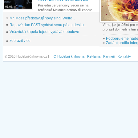
Poslední červencový večer se na
03.08.
brněnské Melodce setkaly tři kapely...
»
Mr. Moss představují nový singl Weird...
»
Rapové duo PAST vydává svou pátou desku...
Víme, jak je těžké pro
prorazit do médií a tím
»
Vršovická kapela tojeon vydává debutové...
»
Podporujeme nadě
»
zobrazit více...
»
Zadání profilu inter
© 2010 HudebniKnihovna.cz |
O Hudební knihovna
Reklama
Partneři
Kontakty