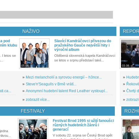
NAŽIVO
REPOR
ka pod
Slavící Kandráčovci přivezou do
ním klubu
pražského Gauče největší hity i
výroční album
. I letos se
Oblíbená slovenská kapela Kandráčovci
...
se letos v srpnu představí také...
05.08.
03.08.
»
Mezi melancholií a syrovou energií – h3nce...
»
Hudební
»
Steve'n'Seagulls v Brně vrátí...
»
Řekové 
i.ca...
»
Anonymní hudební talent Red Leather vystoupí...
»
Čtvrtý 
»
zobrazit více...
»
zobrazit
FESTIVALY
ROZH
Festival Brod 1995 si užijí fanoušci
různých hudebních žánrů i
generací
 jedna
V sobotu 22. srpna se Český Brod opět
livou...