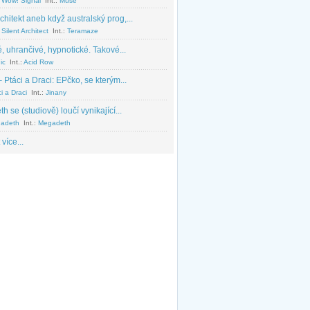
 Wow! Signal
Int.:
Muse
chitekt aneb když australský prog,...
Silent Architect
Int.:
Teramaze
, uhrančivé, hypnotické. Takové...
ic
Int.:
Acid Row
 Ptáci a Draci: EPčko, se kterým...
i a Draci
Int.:
Jinany
 se (studiově) loučí vynikající...
adeth
Int.:
Megadeth
 více...