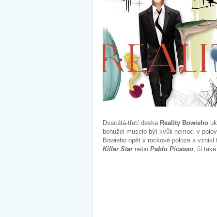
Dvacátá-třetí deska
Reality Bowieho
uka
bohužel muselo být kvůli nemoci v polovi
Bowieho opět v rockové poloze a vznikl 
Killer Star
nebo
Pablo Picasso
, či tak