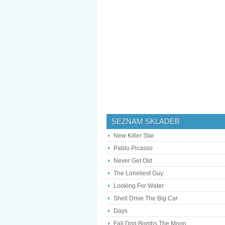
SEZNAM SKLADEB
New Killer Star
Pablo Picasso
Never Get Old
The Loneliest Guy
Looking For Water
Shell Drive The Big Car
Days
Fall Dog Bombs The Moon