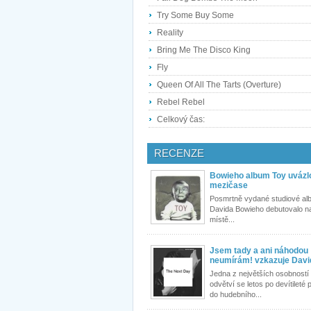
Try Some Buy Some
Reality
Bring Me The Disco King
Fly
Queen Of All The Tarts (Overture)
Rebel Rebel
Celkový čas:
RECENZE
Bowieho album Toy uvázl
mezičase
Posmrtně vydané studiové al
Davida Bowieho debutovalo n
místě...
Jsem tady a ani náhodou
neumírám! vzkazuje Davi
Jedna z největších osobností
odvětví se letos po devítileté
do hudebního...