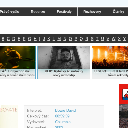
Právě vyšlo
Recenze
Festivaly
Rozhovory
Články
B
C
D
E
F
G
H
I
J
K
L
M
N
O
P
Q
R
S
T
U
V
W
X
Y
ÁŽ: Hollywoodské
KLIP: Rybičky 48 natočily
FESTIVAL:
Let It Roll 
ářily v brněnském Sonu
nový
videoklip
lámal rekord
Interpret:
Bowie David
Celkový čas:
00:59:59
Vydavatel:
Columbia
Rok vydání:
2003