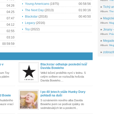
Album:
The
Young Americans
(1975)
00:58:56
04:26
»
Tichý ar
The Next Day
(2013)
01:00:16
Album:
The 
04:25
Blackstar
(2016)
00:40:50
»
Magické
07:47
Legacy
(2016)
Album:
Mag
04:12
Toy
(2022)
»
Jinany –
02:55
Album:
Ptác
03:10
»
Megadeth
00:59:59
Album:
Meg
»
zobrazit
o v
Blackstar odhaluje poslední tvář
Davida Bowieho
bum Toy
Velké ločení proběhlo nyní v lednu. S
a pátém
celým světem se rozloučila hvězda
Davida Bowieho....
I po 40 letech stále Hunky Dory
d Bowie
pohladí na duši
 hudebního
S oznámením nového alba Davida
 pauze vrací
Bowieho jsem se podíval zpátky do
sedmdesátých let a poslechl...