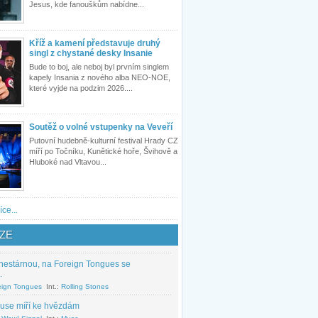
Jesus, kde fanouškům nabídne...
Kříž a kamení představuje druhý
singl z chystané desky Insanie
Bude to boj, ale neboj byl prvním singlem
kapely Insania z nového alba NEO-NOE,
které vyjde na podzim 2026....
Soutěž o volné vstupenky na Veveří
Putovní hudebně-kulturní festival Hrady CZ
míří po Točníku, Kunětické hoře, Švihově a
Hluboké nad Vltavou...
íce...
ZE
nestárnou, na Foreign Tongues se
.
eign Tongues
Int.:
Rolling Stones
use míří ke hvězdám