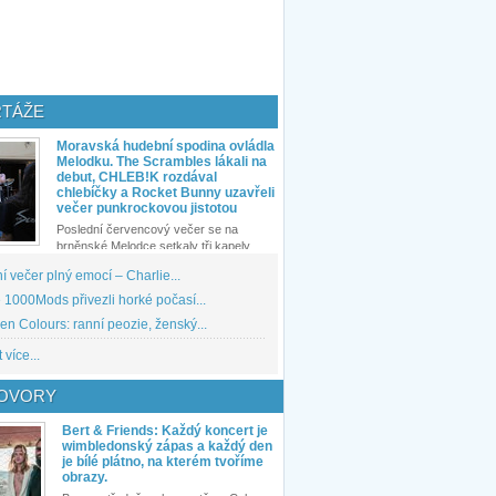
TÁŽE
Moravská hudební spodina ovládla
Melodku. The Scrambles lákali na
debut, CHLEB!K rozdával
chlebíčky a Rocket Bunny uzavřeli
večer punkrockovou jistotou
Poslední červencový večer se na
brněnské Melodce setkaly tři kapely...
 večer plný emocí – Charlie...
1000Mods přivezli horké počasí...
den Colours: ranní peozie, ženský...
 více...
OVORY
Bert & Friends: Každý koncert je
wimbledonský zápas a každý den
je bílé plátno, na kterém tvoříme
obrazy.