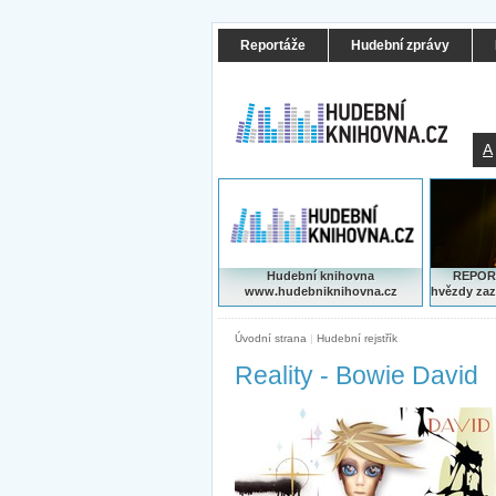
Reportáže
Hudební zprávy
A
Hudební knihovna
REPORT
www.hudebniknihovna.cz
hvězdy zaz
Úvodní strana
|
Hudební rejstřík
Reality - Bowie David