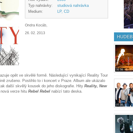
Typ nahrávky:
studiová nahrávka
Medium:
LP, CD
Ondra Kocáb,
26. 02. 2013
HUDEB
06.08.
zuje opět ve skvělé formě. Následující vynikající Reality Tour
ně zrušeno. Postihlo to i koncert v Praze. Album ale ukázalo
tak další skvělý kousek do jeho diskografie. Hity
Reality, New
é nová verze hitu
Rebel Rebel
nabízí tato deska.
05.08.