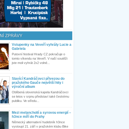
NÍ ZPRÁVY
Vstupenky na Veveří vyhrály Lucie a
Gabriela
Putovní festival Hrady CZ pokračuje o
tomto víkendu na Veveří. V naší soutěži
jste moli vyhrát 2x2 volné...
Slavící Kandráčovci přivezou do
pražského Gauče největší hity i
výroční album
Oblíbená slovenská kapela Kandráčovci
se letos v srpnu představí také českému
publiku. Ve středu...
Mezi melancholií a syrovou energií –
h3nce míří do Prahy
Německý alternativní hudebník h3nce
vystoupí 21. září v pražském klubu Bike