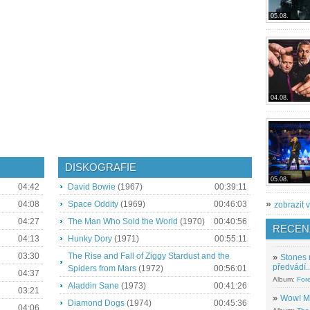
05.08.
04.08.
DISKOGRAFIE
05.08.
04:42
David Bowie
(1967)
00:39:11
»
04:08
Space Oddity
(1969)
00:46:03
zobrazit v
04:27
The Man Who Sold the World
(1970)
00:40:56
RECEN
04:13
Hunky Dory
(1971)
00:55:11
03:30
The Rise and Fall of Ziggy Stardust and the
»
Stones 
předvádí..
Spiders from Mars
(1972)
00:56:01
04:37
Album:
For
Aladdin Sane
(1973)
00:41:26
03:21
»
Wow! M
Diamond Dogs
(1974)
00:45:36
04:06