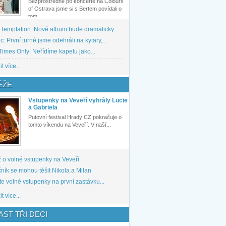
Bezprostředně po koncertě na Colours
of Ostrava jsme si s Bertem povídali o
tom,...
 Temptation: Nové album bude dramaticky...
: První turné jsme odehráli na kytary,...
imes Only: Neřídíme kapelu jako...
t více...
ĚŽE
Vstupenky na Veveří vyhrály Lucie
a Gabriela
Putovní festival Hrady CZ pokračuje o
tomto víkendu na Veveří. V naší...
 o volné vstupenky na Veveří
ník se mohou těšit Nikola a Milan
te volné vstupenky na první zastávku...
t více...
ST TŘI DECI