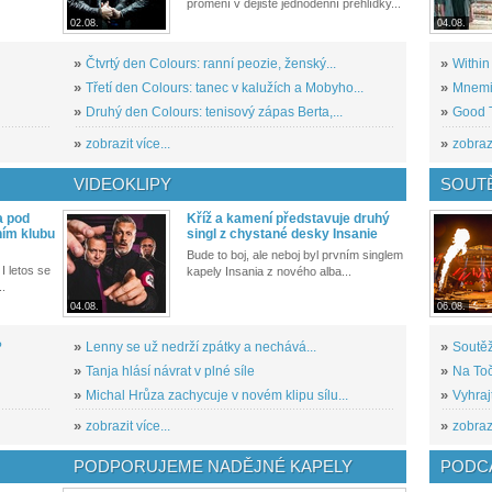
promění v dějiště jednodenní přehlídky...
02.08.
04.08.
»
Čtvrtý den Colours: ranní peozie, ženský...
»
Within
»
Třetí den Colours: tanec v kalužích a Mobyho...
»
Mnemic
»
Druhý den Colours: tenisový zápas Berta,...
»
Good T
»
zobrazit více...
»
zobrazi
VIDEOKLIPY
SOUT
a pod
Kříž a kamení představuje druhý
ním klubu
singl z chystané desky Insanie
Bude to boj, ale neboj byl prvním singlem
I letos se
kapely Insania z nového alba...
..
04.08.
06.08.
?
»
Lenny se už nedrží zpátky a nechává...
»
Soutěž
»
Tanja hlásí návrat v plné síle
»
Na Toč
»
Michal Hrůza zachycuje v novém klipu sílu...
»
Vyhraj
»
zobrazit více...
»
zobrazi
PODPORUJEME NADĚJNÉ KAPELY
PODCA