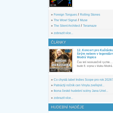
02.08.
»
Foreign Tongues
/
Rolling Stones
»
The Wow! Signal
/
Muse
»
The Silent Architect
/
Teramaze
»
zobrazit více...
ČLÁNKY
12. Koncert pro Kaštánk
širým nebem v legendár
Modrá Vopice
Čas letí neskutečně rychle.... 
bude 8. srpna v klubu Modrá.
28.07.
»
Co chystá label Indies Scope pro rok 2026
»
Patnáctý ročník cen Vinyla zveřejnil...
»
Ikona české hudební scény Jana Uriel...
»
zobrazit více...
HUDEBNÍ NADĚJE