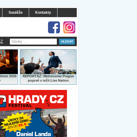
Soutěže
Kontakty
Z
:
Winter 2026
REPORTÁŽ
Metronome Prague
y
poprvé v režii Live Nation