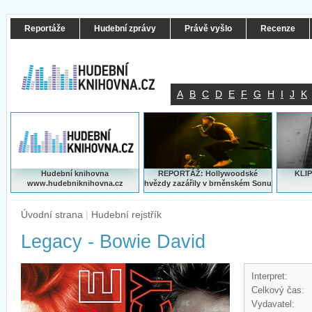
Reportáže
Hudební zprávy
Právě vyšlo
Recenze
A
B
C
D
E
F
G
H
I
J
K
Hudební knihovna
REPORTÁŽ: Hollywoodské
KLIP
www.hudebniknihovna.cz
hvězdy zazářily v brněnském Sonu
Úvodní strana
|
Hudební rejstřík
Legacy - Bowie David
Interpret:
Celkový čas:
Vydavatel: