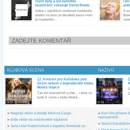
Jsem tady a ani náhodou
I po
neumírám! vzkazuje David Bowie
pohl
Jedna z největších osobností hudebního
S oz
odvětví se letos po devítileté pauze vrací
Bowi
do hudebního...
sedm
ZADEJTE KOMENTÁŘ
KLUBOVÁ SCÉNA
NAŽIVO
12. Koncert pro Kaštánka pod
Q
širým nebem v legendárním klubu
K
Modrá Vopice
D
Čas letí neskutečně rychle.... I letos se
Q
bude 8. srpna v klubu Modrá...
28.07.
07.08.
»
Magický večer a dvojitý křest na Cargo...
»
Kurt Vile přiveze
nejosobnější...
»
Indie večer na smíchovské náplavce
»
Slavící Kandráčov
»
Jana Uriel Kratochvílová s kapelou Illuminati.ca...
»
Mezi melancholií a