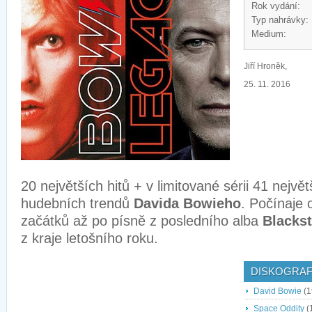
Rok vydání:
Typ nahrávky:
Medium:
Jiří Hroněk,
25. 11. 2016
20 největších hitů + v limitované sérii 41 nejvě
hudebních trendů
Davida Bowieho
. Počínaje
začátků až po písně z posledního alba
Blackst
z kraje letošního roku.
DISKOGRAF
David Bowie
(1
Space Oddity
(