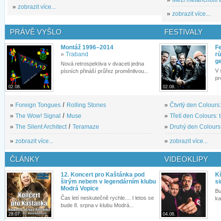
»
zobrazit více...
»
zobrazit více...
PRÁVĚ VYŠLO
FESTIVALY
Montáž 1996–2014
Fe
»
Traband
rů
g
Nová retrospektiva v dvaceti jedna
V 
písních přináší průřez proměnlivou...
pr
02.08.
02.08.
»
Foreign Tongues
/
Rolling Stones
»
Čtvrtý den Colours:
»
The Wow! Signal
/
Muse
»
Třetí den Colours: 
»
The Silent Architect
/
Teramaze
»
Druhý den Colours: 
»
zobrazit více...
»
zobrazit více...
ČLÁNKY
VIDEOKLIPY
12. Koncert pro Kaštánka pod
Kř
širým nebem v legendárním klubu
si
Modrá Vopice
Bu
Čas letí neskutečně rychle.... I letos se
ka
bude 8. srpna v klubu Modrá...
28.07.
04.08.