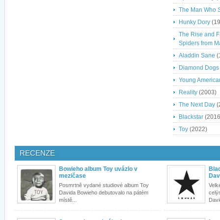
The Man Who S
Hunky Dory
(19
The Rise and Fa
Spiders from M
Aladdin Sane
(
Diamond Dogs
Young America
Reality
(2003)
The Next Day
(
Blackstar
(2016
Toy
(2022)
RECENZE
Bowieho album Toy uvázlo v
Blac
mezičase
Dav
Posmrtně vydané studiové album Toy
Velk
Davida Bowieho debutovalo na pátém
celý
místě...
Davi