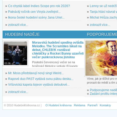
»
Co chystá label Indies Scope pro rok 2026?
»
Lenny se už nedrží
»
Patnáctý ročník cen Vinyla zveřejnil...
»
Tanja hlásí návrat v
»
Ikona české hudební scény Jana Uriel...
»
Michal Hrůza zachyc
»
zobrazit více...
»
zobrazit více...
HUDEBNÍ NADĚJE
PODPORUJEME
Moravská hudební spodina ovládla
Melodku. The Scrambles lákali na
debut, CHLEB!K rozdával
chlebíčky a Rocket Bunny uzavřeli
večer punkrockovou jistotou
Poslední červencový večer se na
03.08.
brněnské Melodce setkaly tři kapely...
»
Mr. Moss představují nový singl Weird...
»
Rapové duo PAST vydává svou pátou desku...
Víme, jak je těžké pro
prorazit do médií a tím
»
Vršovická kapela tojeon vydává debutové...
»
Podporujeme nadě
»
zobrazit více...
»
Zadání profilu inter
© 2010 HudebniKnihovna.cz |
O Hudební knihovna
Reklama
Partneři
Kontakty