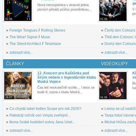
g
Nová retrospektiva v dvaceti jedna
V 
písních přináší průřez proměnlivou...
pr
02.08.
02.08.
»
Foreign Tongues
/
Rolling Stones
»
Čtvrtý den Colours:
»
The Wow! Signal
/
Muse
»
Třetí den Colours: 
»
The Silent Architect
/
Teramaze
»
Druhý den Colours: 
»
zobrazit více...
»
zobrazit více...
ČLÁNKY
VIDEOKLIPY
12. Koncert pro Kaštánka pod
Kř
širým nebem v legendárním klubu
si
Modrá Vopice
Bu
Čas letí neskutečně rychle.... I letos se
ka
bude 8. srpna v klubu Modrá...
28.07.
04.08.
»
Co chystá label Indies Scope pro rok 2026?
»
Lenny se už nedrží
»
Patnáctý ročník cen Vinyla zveřejnil...
»
Tanja hlásí návrat v
»
Ikona české hudební scény Jana Uriel...
»
Michal Hrůza zachyc
»
zobrazit více...
»
zobrazit více...