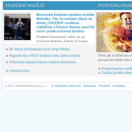
HUDEBNÍ NADĚJE
PODPORUJEME
Moravská hudební spodina ovládla
Melodku. The Scrambles lákali na
debut, CHLEB!K rozdával
chlebíčky a Rocket Bunny uzavřeli
večer punkrockovou jistotou
Poslední červencový večer se na
03.08.
brněnské Melodce setkaly tři kapely...
»
Mr. Moss představují nový singl Weird...
»
Rapové duo PAST vydává svou pátou desku...
Víme, jak je těžké pro
prorazit do médií a tím
»
Vršovická kapela tojeon vydává debutové...
»
Podporujeme nadě
»
zobrazit více...
»
Zadání profilu inter
© 2010 HudebniKnihovna.cz |
O Hudební knihovna
Reklama
Partneři
Kontakty