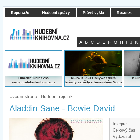
Reportáže
Hudební zprávy
Právě vyšlo
Recenze
A
B
C
D
E
F
G
H
I
J
K
Hudební knihovna
REPORTÁŽ: Hollywoodské
KLIP
www.hudebniknihovna.cz
hvězdy zazářily v brněnském Sonu
Úvodní strana
|
Hudební rejstřík
Aladdin Sane - Bowie David
Interpret:
Celkový čas:
Vydavatel: