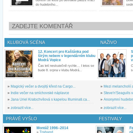
odvětví se letos po devítileté pauze vrací
Bowi
do hudebního...
sedm
ZADEJTE KOMENTÁŘ
KLUBOVÁ SCÉNA
NAŽIVO
12. Koncert pro Kaštánka pod
S
širým nebem v legendárním klubu
p
Modrá Vopice
v
Čas letí neskutečně rychle.... I letos se
O
bude 8. srpna v klubu Modrá...
s
28.07.
05.08.
»
Magický večer a dvojitý křest na Cargo...
»
Mezi melancholií a
»
Indie večer na smíchovské náplavce
»
Steve'n'Seagulls v 
»
Jana Uriel Kratochvílová s kapelou Illuminati.ca...
»
Anonymní hudební 
»
zobrazit více...
»
zobrazit více...
PRÁVĚ VYŠLO
FESTIVALY
Montáž 1996–2014
Fe
»
Traband
rů