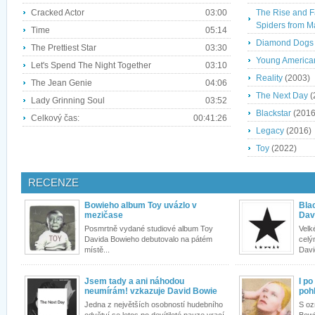
Cracked Actor
03:00
The Rise and Fa
Spiders from M
Time
05:14
Diamond Dogs
The Prettiest Star
03:30
Young America
Let's Spend The Night Together
03:10
Reality
(2003)
The Jean Genie
04:06
The Next Day
(
Lady Grinning Soul
03:52
Blackstar
(2016
Celkový čas:
00:41:26
Legacy
(2016)
Toy
(2022)
RECENZE
Bowieho album Toy uvázlo v
Blac
mezičase
Dav
Posmrtně vydané studiové album Toy
Velk
Davida Bowieho debutovalo na pátém
celý
místě...
Davi
Jsem tady a ani náhodou
I po
neumírám! vzkazuje David Bowie
pohl
Jedna z největších osobností hudebního
S oz