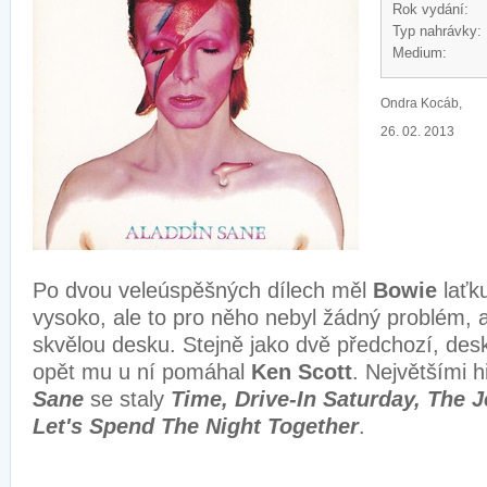
Rok vydání:
Typ nahrávky:
Medium:
Ondra Kocáb,
26. 02. 2013
Po dvou veleúspěšných dílech měl
Bowie
laťk
vysoko, ale to pro něho nebyl žádný problém, a
skvělou desku. Stejně jako dvě předchozí, des
opět mu u ní pomáhal
Ken Scott
. Největšími h
Sane
se staly
Time, Drive-In Saturday, The 
Let's Spend The Night Together
.