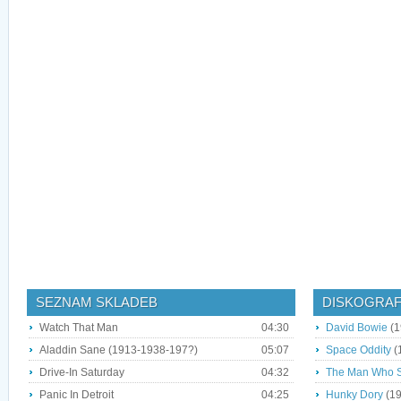
SEZNAM SKLADEB
DISKOGRAF
Watch That Man
04:30
David Bowie
(1
Aladdin Sane (1913-1938-197?)
05:07
Space Oddity
(
Drive-In Saturday
04:32
The Man Who S
Panic In Detroit
04:25
Hunky Dory
(19