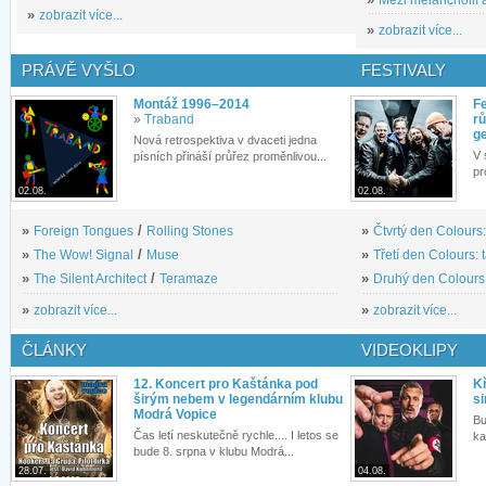
»
zobrazit více...
»
zobrazit více...
PRÁVĚ VYŠLO
FESTIVALY
Montáž 1996–2014
Fe
»
Traband
rů
g
Nová retrospektiva v dvaceti jedna
V 
písních přináší průřez proměnlivou...
pr
02.08.
02.08.
»
Foreign Tongues
/
Rolling Stones
»
Čtvrtý den Colours:
»
The Wow! Signal
/
Muse
»
Třetí den Colours: 
»
The Silent Architect
/
Teramaze
»
Druhý den Colours: 
»
zobrazit více...
»
zobrazit více...
ČLÁNKY
VIDEOKLIPY
12. Koncert pro Kaštánka pod
Kř
širým nebem v legendárním klubu
si
Modrá Vopice
Bu
Čas letí neskutečně rychle.... I letos se
ka
bude 8. srpna v klubu Modrá...
28.07.
04.08.