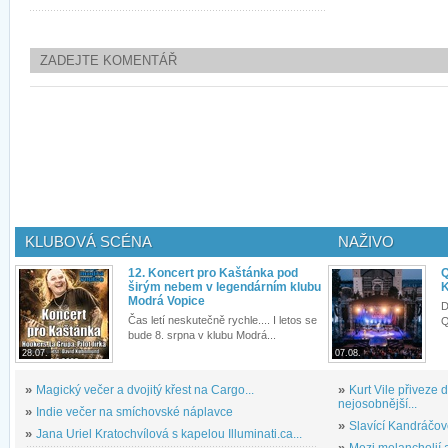
ZADEJTE KOMENTÁŘ
KLUBOVÁ SCÉNA
NAŽIVO
12. Koncert pro Kaštánka pod
Q
širým nebem v legendárním klubu
K
Modrá Vopice
D
Čas letí neskutečně rychle.... I letos se
Q
bude 8. srpna v klubu Modrá...
28.07.
07.08.
»
Magický večer a dvojitý křest na Cargo...
»
Kurt Vile přiveze
nejosobnější...
»
Indie večer na smíchovské náplavce
»
Slavící Kandráčov
»
Jana Uriel Kratochvílová s kapelou Illuminati.ca...
»
Mezi melancholií a