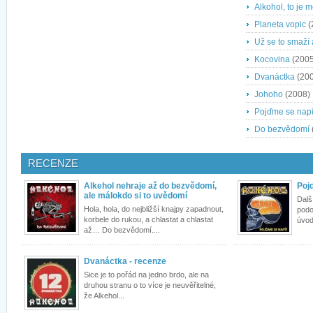
Alkohol, to je m
Planeta vopic
(
Už se to smaží
Kocovina
(2005
Dvanáctka
(200
Johoho
(2008)
Pojďme se napí
Do bezvědomí
RECENZE
Alkehol nehraje až do bezvědomí,
Poj
ale málokdo si to uvědomí
Dalš
Hola, hola, do nejbližší knajpy zapadnout,
podob
korbele do rukou, a chlastat a chlastat
úvod
až… Do bezvědomí....
Dvanáctka - recenze
Sice je to pořád na jedno brdo, ale na
druhou stranu o to více je neuvěřitelné,
že Alkehol...