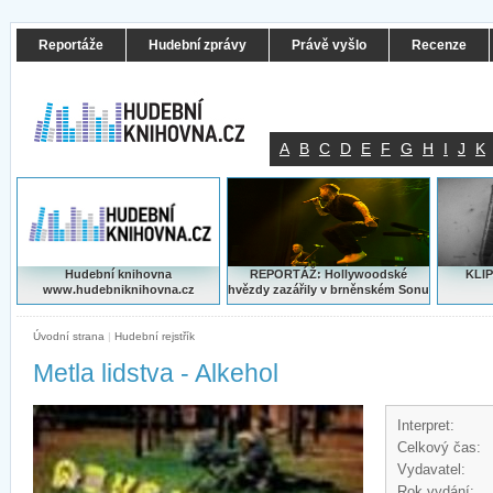
Reportáže
Hudební zprávy
Právě vyšlo
Recenze
A
B
C
D
E
F
G
H
I
J
K
Hudební knihovna
REPORTÁŽ: Hollywoodské
KLIP
www.hudebniknihovna.cz
hvězdy zazářily v brněnském Sonu
Úvodní strana
|
Hudební rejstřík
Metla lidstva - Alkehol
Interpret:
Celkový čas:
Vydavatel:
Rok vydání: