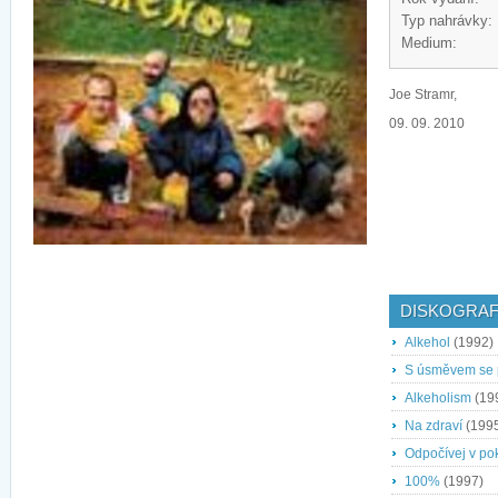
Typ nahrávky:
Medium:
Joe Stramr,
09. 09. 2010
DISKOGRAF
Alkehol
(1992)
S úsměvem se p
Alkeholism
(19
Na zdraví
(199
Odpočívej v pok
100%
(1997)