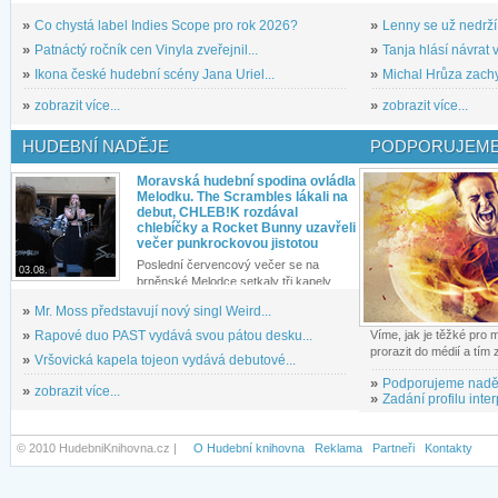
»
Co chystá label Indies Scope pro rok 2026?
»
Lenny se už nedrží
»
Patnáctý ročník cen Vinyla zveřejnil...
»
Tanja hlásí návrat v
»
Ikona české hudební scény Jana Uriel...
»
Michal Hrůza zachyc
»
zobrazit více...
»
zobrazit více...
HUDEBNÍ NADĚJE
PODPORUJEME
Moravská hudební spodina ovládla
Melodku. The Scrambles lákali na
debut, CHLEB!K rozdával
chlebíčky a Rocket Bunny uzavřeli
večer punkrockovou jistotou
Poslední červencový večer se na
03.08.
brněnské Melodce setkaly tři kapely...
»
Mr. Moss představují nový singl Weird...
»
Rapové duo PAST vydává svou pátou desku...
Víme, jak je těžké pro
prorazit do médií a tím
»
Vršovická kapela tojeon vydává debutové...
»
Podporujeme nadě
»
zobrazit více...
»
Zadání profilu inter
© 2010 HudebniKnihovna.cz |
O Hudební knihovna
Reklama
Partneři
Kontakty