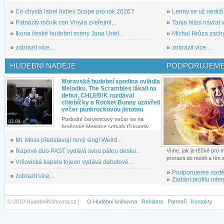
»
Co chystá label Indies Scope pro rok 2026?
»
Lenny se už nedrží
»
Patnáctý ročník cen Vinyla zveřejnil...
»
Tanja hlásí návrat v
»
Ikona české hudební scény Jana Uriel...
»
Michal Hrůza zachyc
»
zobrazit více...
»
zobrazit více...
HUDEBNÍ NADĚJE
PODPORUJEME
Moravská hudební spodina ovládla
Melodku. The Scrambles lákali na
debut, CHLEB!K rozdával
chlebíčky a Rocket Bunny uzavřeli
večer punkrockovou jistotou
Poslední červencový večer se na
03.08.
brněnské Melodce setkaly tři kapely...
»
Mr. Moss představují nový singl Weird...
»
Rapové duo PAST vydává svou pátou desku...
Víme, jak je těžké pro
prorazit do médií a tím
»
Vršovická kapela tojeon vydává debutové...
»
Podporujeme nadě
»
zobrazit více...
»
Zadání profilu inter
© 2010 HudebniKnihovna.cz |
O Hudební knihovna
Reklama
Partneři
Kontakty