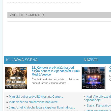
ZADEJTE KOMENTÁŘ
KLUBOVÁ SCÉNA
NAŽIVO
12. Koncert pro Kaštánka pod
Q
širým nebem v legendárním klubu
K
Modrá Vopice
D
Čas letí neskutečně rychle.... I letos se
Q
bude 8. srpna v klubu Modrá...
28.07.
07.08.
»
Magický večer a dvojitý křest na Cargo...
»
Kurt Vile přiveze
nejosobnější...
»
Indie večer na smíchovské náplavce
»
Slavící Kandráčov
»
Jana Uriel Kratochvílová s kapelou Illuminati.ca...
»
Mezi melancholií a