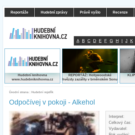
Reportáže
Hudební zprávy
Právě vyšlo
Recenze
A
B
C
D
E
F
G
H
I
J
K
Hudební knihovna
REPORTÁŽ: Hollywoodské
KLIP
www.hudebniknihovna.cz
hvězdy zazářily v brněnském Sonu
Úvodní strana
|
Hudební rejstřík
Odpočívej v pokoji - Alkehol
Interpret:
Celkový čas:
Vydavatel:
Rok vydání: