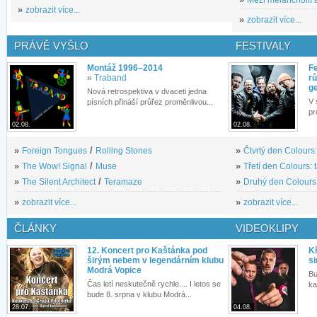
»
zobrazit více...
»
zobrazit více...
PRÁVĚ VYŠLO
FESTIVALY
Montáž 1996–2014
Fe
»
Traband
rů
g
Nová retrospektiva v dvaceti jedna
V 
písních přináší průřez proměnlivou...
pr
02.08.
02.08.
»
Foreign Tongues
/
Rolling Stones
»
Čtvrtý den Colours:
»
The Wow! Signal
/
Muse
»
Třetí den Colours: 
»
The Silent Architect
/
Teramaze
»
Druhý den Colours: 
»
zobrazit více...
»
zobrazit více...
ČLÁNKY
VIDEOKLIPY
12. Koncert pro Kaštánka pod
Kř
širým nebem v legendárním klubu
si
Modrá Vopice
Bu
Čas letí neskutečně rychle.... I letos se
ka
bude 8. srpna v klubu Modrá...
28.07.
04.08.