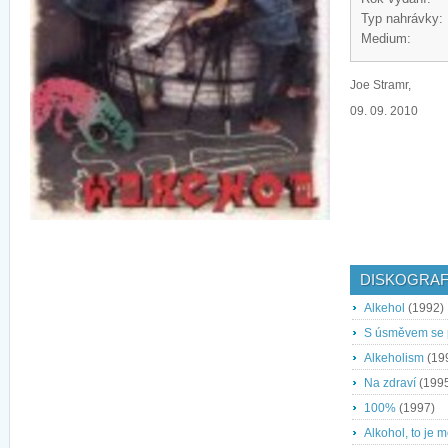
Typ nahrávky:
Medium:
Joe Stramr,
09. 09. 2010
DISKOGRAF
Alkehol
(1992)
S úsměvem se p
Alkeholism
(19
Na zdraví
(199
100%
(1997)
Alkohol, to je m