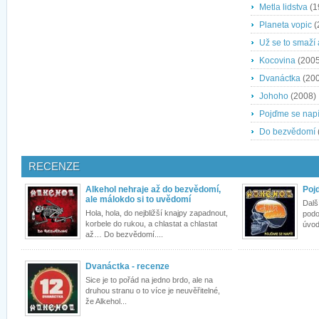
Metla lidstva
(1
Planeta vopic
(
Už se to smaží
Kocovina
(2005
Dvanáctka
(200
Johoho
(2008)
Pojďme se napí
Do bezvědomí
RECENZE
Alkehol nehraje až do bezvědomí,
Poj
ale málokdo si to uvědomí
Dalš
Hola, hola, do nejbližší knajpy zapadnout,
podob
korbele do rukou, a chlastat a chlastat
úvod
až… Do bezvědomí....
Dvanáctka - recenze
Sice je to pořád na jedno brdo, ale na
druhou stranu o to více je neuvěřitelné,
že Alkehol...