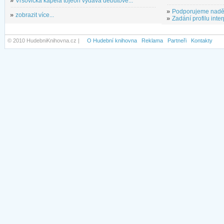
»
Vršovická kapela tojeon vydává debutové...
»
Podporujeme nadě
»
zobrazit více...
»
Zadání profilu inter
© 2010 HudebniKnihovna.cz |
O Hudební knihovna
Reklama
Partneři
Kontakty