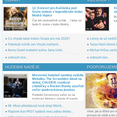
12. Koncert pro Kaštánka pod
Kř
širým nebem v legendárním klubu
si
Modrá Vopice
Bu
Čas letí neskutečně rychle.... I letos se
ka
bude 8. srpna v klubu Modrá...
28.07.
04.08.
»
Co chystá label Indies Scope pro rok 2026?
»
Lenny se už nedrží
»
Patnáctý ročník cen Vinyla zveřejnil...
»
Tanja hlásí návrat v
»
Ikona české hudební scény Jana Uriel...
»
Michal Hrůza zachyc
»
zobrazit více...
»
zobrazit více...
HUDEBNÍ NADĚJE
PODPORUJEME
Moravská hudební spodina ovládla
Melodku. The Scrambles lákali na
debut, CHLEB!K rozdával
chlebíčky a Rocket Bunny uzavřeli
večer punkrockovou jistotou
Poslední červencový večer se na
03.08.
brněnské Melodce setkaly tři kapely...
»
Mr. Moss představují nový singl Weird...
»
Rapové duo PAST vydává svou pátou desku...
Víme, jak je těžké pro
prorazit do médií a tím