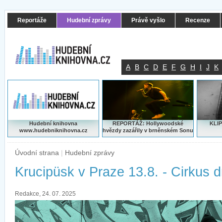
Reportáže
Hudební zprávy
Právě vyšlo
Recenze
A
B
C
D
E
F
G
H
I
J
K
Hudební knihovna
REPORTÁŽ: Hollywoodské
KLIP
www.hudebniknihovna.cz
hvězdy zazářily v brněnském Sonu
Úvodní strana
|
Hudební zprávy
Krucipüsk v Praze 13.8. - Cirkus 
Redakce, 24. 07. 2025