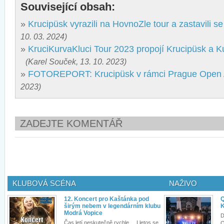
Související obsah:
»
Krucipüsk vyrazili na HovnoZle tour a zastavili se
10. 03. 2024)
»
KruciKurvaKluci Tour 2023 propojí Krucipüsk a K
(Karel Souček, 13. 10. 2023)
»
FOTOREPORT: Krucipüsk v rámci Prague Open 
2023)
ZADEJTE KOMENTÁŘ
KLUBOVÁ SCÉNA
NAŽIVO
12. Koncert pro Kaštánka pod
Q
širým nebem v legendárním klubu
K
Modrá Vopice
D
Čas letí neskutečně rychle.... I letos se
Q