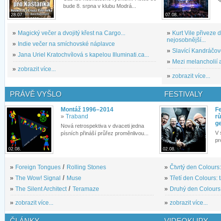
bude 8. srpna v klubu Modrá...
28.07.
07.08.
»
Magický večer a dvojitý křest na Cargo...
»
Kurt Vile přiveze
nejosobnější...
»
Indie večer na smíchovské náplavce
»
Slavící Kandráčov
»
Jana Uriel Kratochvílová s kapelou Illuminati.ca...
»
Mezi melancholií a
»
zobrazit více...
»
zobrazit více...
PRÁVĚ VYŠLO
FESTIVALY
Montáž 1996–2014
Fe
»
Traband
rů
g
Nová retrospektiva v dvaceti jedna
V 
písních přináší průřez proměnlivou...
pr
02.08.
02.08.
»
Foreign Tongues
/
Rolling Stones
»
Čtvrtý den Colours:
»
The Wow! Signal
/
Muse
»
Třetí den Colours: 
»
The Silent Architect
/
Teramaze
»
Druhý den Colours: 
»
zobrazit více...
»
zobrazit více...
ČLÁNKY
VIDEOKLIPY