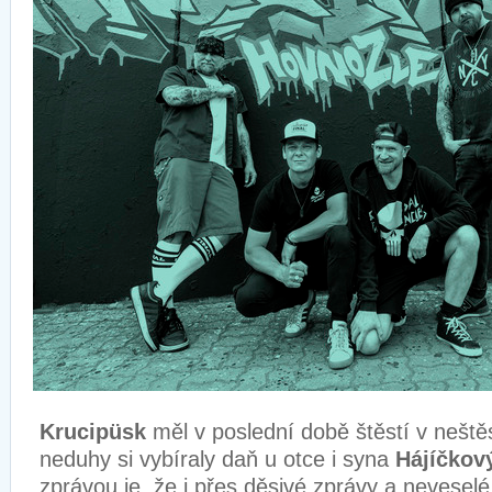
Krucipüsk
měl v poslední době štěstí v neštěs
neduhy si vybíraly daň u otce i syna
Hájíčkov
zprávou je, že i přes děsivé zprávy a neveselé