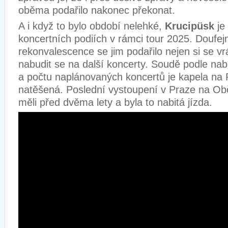
oběma podařilo nakonec překonat.
A i když to bylo období nelehké,
Krucipüsk
je
koncertních podiích v rámci tour 2025. Doufe
rekonvalescence se jim podařilo nejen si se vrát
nabudit se na další koncerty. Soudě podle nab
a počtu naplánovaných koncertů je kapela na 
natěšená. Poslední vystoupení v Praze na Ob
měli před dvěma lety a byla to nabitá jízda.