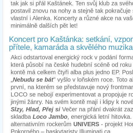
tak jak si přál Kaštánek. Ten svůj klub za své
postavil znovu na nohy a stejně tak pokračuje
vlastní i Alenka. Koncerty a různé akce na va
minimálně dalších pět let!
Koncert pro Kaštánka: setkání, vzpo
přítele, kamaráda a skvělého muzika
Akci odstartoval energický rock v podání form
která působí na české hudební scéně od rok
kontě má celkem čtyři alba plus jedno EP. Pos
„
Nebudu se bát
" vyšlo v loňském roce. Toto 
první, na kterém se představuje nový frontm
LOCO se nebojí experimentovat a propojuje r
jinými žánry. Na svém kontě mají i klipy k no
Slzy, Hlad, Přej si
Večer na přání dvakrát zaz
skladba
Loco Jambo
, energická letní hitovka.
alternativním rockerům
UNIVERS
- projekt H
Pokorného – baskytaristy Illuminati.ca