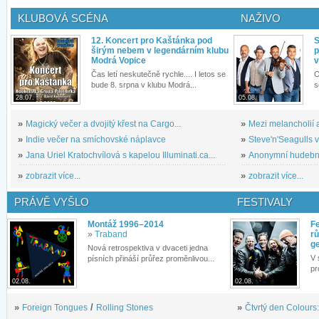
KLUBOVÁ SCÉNA
NAŽIVO
12. Koncert pro Kaštánka pod
S
širým nebem v legendárním klubu
p
Modrá Vopice
v
Čas letí neskutečně rychle.... I letos se
O
bude 8. srpna v klubu Modrá...
s
28.07.
05.08.
»
Magický večer a dvojitý křest na Cargo...
»
Mezi melancholií a
»
Indie večer na smíchovské náplavce
»
Steve'n'Seagulls v 
»
Jana Uriel Kratochvílová s kapelou Illuminati.ca...
»
Anonymní hudební 
»
zobrazit více...
»
zobrazit více...
PRÁVĚ VYŠLO
FESTIVALY
Montáž 1996–2014
Fe
»
Traband
rů
g
Nová retrospektiva v dvaceti jedna
V 
písních přináší průřez proměnlivou...
pr
02.08.
02.08.
»
Foreign Tongues
/
Rolling Stones
»
Čtvrtý den Colours: