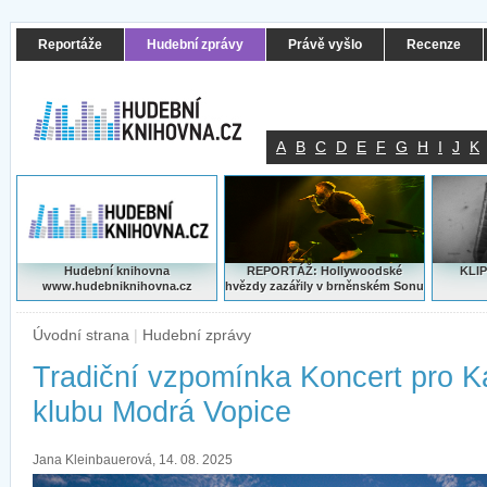
Reportáže
Hudební zprávy
Právě vyšlo
Recenze
A
B
C
D
E
F
G
H
I
J
K
Hudební knihovna
REPORTÁŽ: Hollywoodské
KLIP
www.hudebniknihovna.cz
hvězdy zazářily v brněnském Sonu
Úvodní strana
|
Hudební zprávy
Tradiční vzpomínka Koncert pro K
klubu Modrá Vopice
Jana Kleinbauerová, 14. 08. 2025