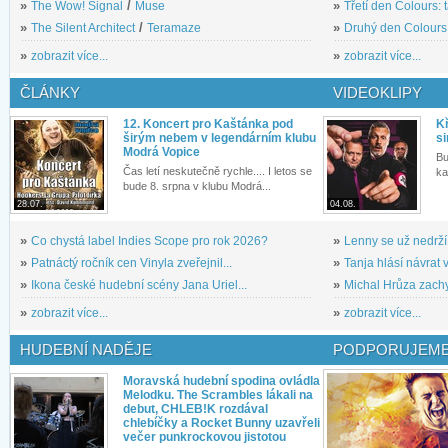
»
The Wow! Signal
/
Muse
»
Třetí den Colours: 
»
The Silent Architect
/
Teramaze
»
Druhý den Colours: 
»
zobrazit více...
»
zobrazit více...
ČLÁNKY
VIDEOKLIPY
12. Koncert pro Kaštánka pod
Kř
širým nebem v legendárním klubu
si
Modrá Vopice
Bu
Čas letí neskutečně rychle.... I letos se
ka
bude 8. srpna v klubu Modrá...
28.07.
04.08.
»
Co chystá label Indies Scope pro rok 2026?
»
Lenny se už nedrží
»
Patnáctý ročník cen Vinyla zveřejnil...
»
Tanja hlásí návrat v
»
Ikona české hudební scény Jana Uriel...
»
Michal Hrůza zachyc
»
zobrazit více...
»
zobrazit více...
HUDEBNÍ NADĚJE
PODPORUJEME
Moravská hudební spodina ovládla
Melodku. The Scrambles lákali na
debut, CHLEB!K rozdával
chlebíčky a Rocket Bunny uzavřeli
večer punkrockovou jistotou