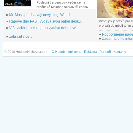
Poslední červencový večer se na
03.08.
brněnské Melodce setkaly tři kapely...
»
Mr. Moss představují nový singl Weird...
»
Rapové duo PAST vydává svou pátou desku...
Víme, jak je těžké pro
prorazit do médií a tím
»
Vršovická kapela tojeon vydává debutové...
»
Podporujeme nadě
»
zobrazit více...
»
Zadání profilu inter
© 2010 HudebniKnihovna.cz |
O Hudební knihovna
Reklama
Partneři
Kontakty