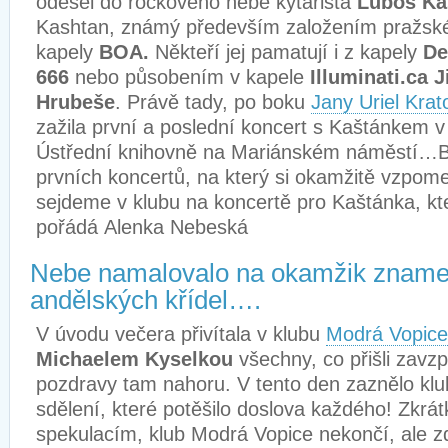
odešel do rockového nebe kytarista
Luboš Ka
Kashtan, známý především založením pražské
kapely
BOA.
Někteří jej pamatují i z kapely
D
666
nebo působením v kapele
Illuminati.ca 
Hrubeše
. Právě tady, po boku
Jany Uriel Krat
zažila první a poslední koncert s Kaštánkem v
Ústřední knihovně na Mariánském náměstí…By
prvních koncertů, na který si okamžitě vzpom
sejdeme v klubu na koncertě pro Kaštánka, k
pořádá Alenka Nebeská
Nebe namalovalo na okamžik znamen
andělských křídel….
V úvodu večera přivítala v klubu
Modrá Vopice
Michaelem Kyselkou
všechny, co přišli zavz
pozdravy tam nahoru. V tento den zaznělo klub
sdělení, které potěšilo doslova každého! Zkrá
spekulacím, klub Modrá Vopice nekončí, ale z