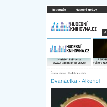
Reportáže
Hudební zprávy
A
Hudební knihovna
REPORT
www.hudebniknihovna.cz
hvězdy zaz
Úvodní strana
|
Hudební rejstřík
Dvanáctka - Alkehol