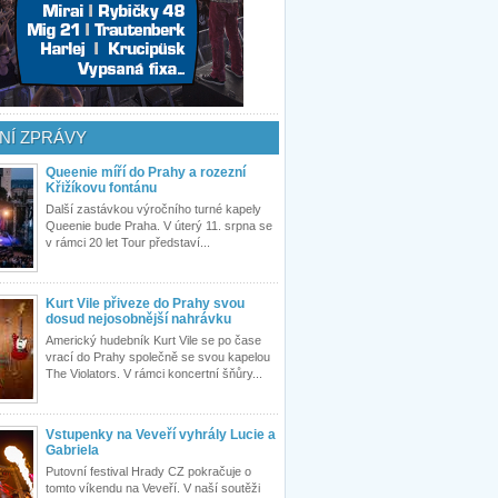
NÍ ZPRÁVY
Queenie míří do Prahy a rozezní
Křižíkovu fontánu
Další zastávkou výročního turné kapely
Queenie bude Praha. V úterý 11. srpna se
v rámci 20 let Tour představí...
Kurt Vile přiveze do Prahy svou
dosud nejosobnější nahrávku
Americký hudebník Kurt Vile se po čase
vrací do Prahy společně se svou kapelou
The Violators. V rámci koncertní šňůry...
Vstupenky na Veveří vyhrály Lucie a
Gabriela
Putovní festival Hrady CZ pokračuje o
tomto víkendu na Veveří. V naší soutěži