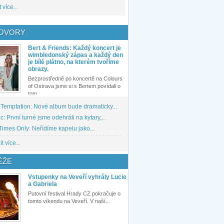
 více...
OVORY
Bert & Friends: Každý koncert je
wimbledonský zápas a každý den
je bílé plátno, na kterém tvoříme
obrazy.
Bezprostředně po koncertě na Colours
of Ostrava jsme si s Bertem povídali o
tom,...
 Temptation: Nové album bude dramaticky...
: První turné jsme odehráli na kytary,...
imes Only: Neřídíme kapelu jako...
t více...
ĚŽE
Vstupenky na Veveří vyhrály Lucie
a Gabriela
Putovní festival Hrady CZ pokračuje o
tomto víkendu na Veveří. V naší...