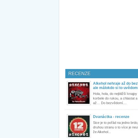
RECENZE
Alkehol nehraje až do be
ale málokdo si to uvědom
Hola, hola, do nejbližší knajp
korbele do rukou, a chlastat a
až… Do bezvědomí....
Dvanáctka - recenze
Sice je to pořád na jedno brdo
druhou stranu o to více je neu
že Alkehol...