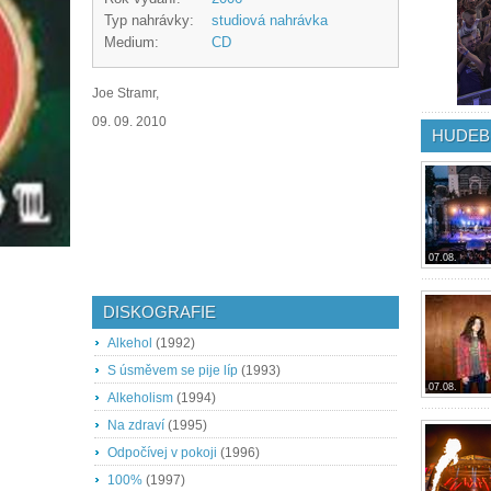
Typ nahrávky:
studiová nahrávka
Medium:
CD
Joe Stramr,
09. 09. 2010
HUDEB
07.08.
DISKOGRAFIE
Alkehol
(1992)
S úsměvem se pije líp
(1993)
07.08.
Alkeholism
(1994)
Na zdraví
(1995)
Odpočívej v pokoji
(1996)
100%
(1997)