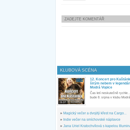
ZADEJTE KOMENTÁŘ
KLUBOVÁ SCÉNA
12. Koncert pro Kaštán
širým nebem v legendár
Modrá Vopice
Čas letí neskutečně rychle...
bude 8. srpna v klubu Modrá
28.07.
»
Magický večer a dvojitý křest na Cargo...
»
Indie večer na smíchovské náplavce
»
Jana Uriel Kratochvílová s kapelou Illuminat