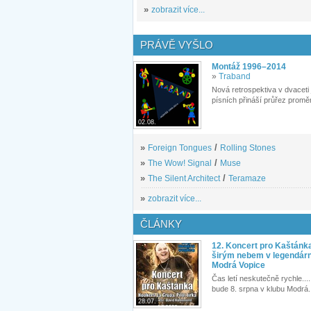
»
zobrazit více...
PRÁVĚ VYŠLO
Montáž 1996–2014
»
Traband
Nová retrospektiva v dvaceti
písních přináší průřez proměn
02.08.
»
Foreign Tongues
/
Rolling Stones
»
The Wow! Signal
/
Muse
»
The Silent Architect
/
Teramaze
»
zobrazit více...
ČLÁNKY
12. Koncert pro Kaštánk
širým nebem v legendár
Modrá Vopice
Čas letí neskutečně rychle.... 
bude 8. srpna v klubu Modrá.
28.07.