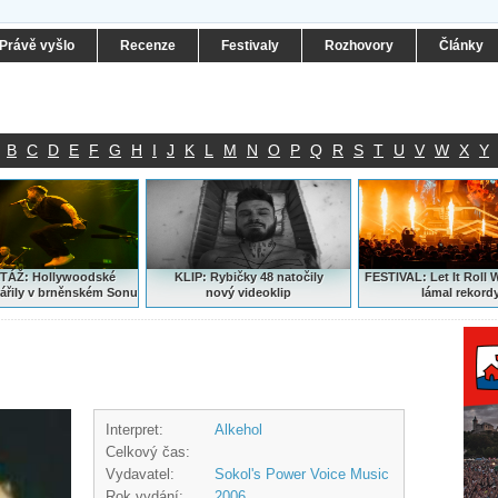
Právě vyšlo
Recenze
Festivaly
Rozhovory
Články
B
C
D
E
F
G
H
I
J
K
L
M
N
O
P
Q
R
S
T
U
V
W
X
Y
ÁŽ: Hollywoodské
KLIP: Rybičky 48 natočily
FESTIVAL:
Let It Roll 
ářily v brněnském Sonu
nový
videoklip
lámal rekord
Interpret:
Alkehol
Celkový čas:
Vydavatel:
Sokol's Power Voice Music
Rok vydání:
2006