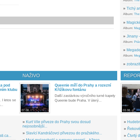
Album:
The
»
Tichý ar
Album:
The 
»
Magické
Album:
Mag
»
Jinany –
Album:
Ptác
»
Megadeth
Album:
Meg
»
zobrazit
NAŽIVO
REPOR
ka pod
Queenie míří do Prahy a rozezní
ním klubu
Křižíkovu fontánu
Další zastávkou výročního turné kapely
. I letos se
Queenie bude Praha. V úterý...
...
07.08.
03.08.
»
Kurt Vile přiveze do Prahy svou dosud
»
Hudební
nejosobnější...
»
Řekové 
»
Slavící Kandráčovci přivezou do pražského...
i.ca...
»
Čtvrtý 
»
Mezi melancholií a syrovou energií – h3nce...