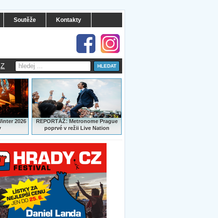
Soutěže
Kontakty
Z
:
Winter 2026
REPORTÁŽ
Metronome Prague
y
poprvé v režii Live Nation