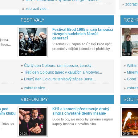
»
zobrazit
»
zobrazit více...
FESTIVALY
ROZH
Festival Brod 1995 si užijí fanoušci
různých hudebních žánrů i
generací
 jedna
V sobotu 22. srpna se Český Brod opět
livou...
promění v dějiště jednodenní přehlídky...
02.08.
04.08.
»
Čtvrtý den Colours: ranní peozie, ženský...
»
Within
»
Třetí den Colours: tanec v kalužích a Mobyho...
»
Mnemic
»
Druhý den Colours: tenisový zápas Berta,...
»
Good T
»
zobrazit více...
»
zobrazi
VIDEOKLIPY
SOUT
a pod
Kříž a kamení představuje druhý
ním klubu
singl z chystané desky Insanie
Bude to boj, ale neboj byl prvním singlem
I letos se
kapely Insania z nového alba...
..
04.08.
06.08.