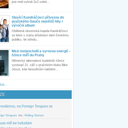
jste moli vyhrát 2x2 volné...
Slavící Kandráčovci přivezou do
pražského Gauče největší hity i
výroční album
Oblíbená slovenská kapela Kandráčovci
se letos v srpnu představí také českému
publiku. Ve středu...
Mezi melancholií a syrovou energií –
h3nce míří do Prahy
Německý alternativní hudebník h3nce
vystoupí 21. září v pražském klubu Bike
Jesus, kde fanouškům nabídne...
íce...
ZE
nestárnou, na Foreign Tongues se
.
eign Tongues
Int.:
Rolling Stones
use míří ke hvězdám