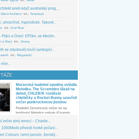
 Wow! Signal
Int.:
Muse
chitekt aneb když australský prog,...
Silent Architect
Int.:
Teramaze
, uhrančivé, hypnotické. Takové...
ic
Int.:
Acid Row
 Ptáci a Draci: EPčko, se kterým...
i a Draci
Int.:
Jinany
 se (studiově) loučí vynikající...
adeth
Int.:
Megadeth
 více...
TÁŽE
Moravská hudební spodina ovládla
Melodku. The Scrambles lákali na
debut, CHLEB!K rozdával
chlebíčky a Rocket Bunny uzavřeli
večer punkrockovou jistotou
Poslední červencový večer se na
brněnské Melodce setkaly tři kapely...
 večer plný emocí – Charlie...
1000Mods přivezli horké počasí...
den Colours: ranní peozie, ženský...