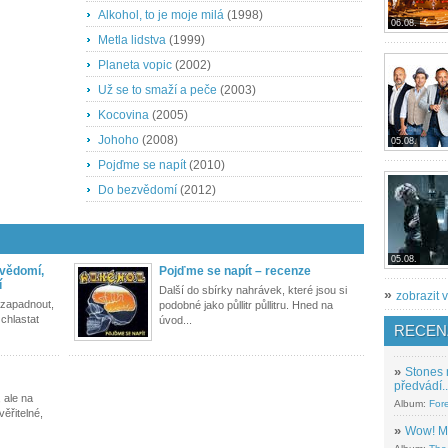
Alkohol, to je moje milá
(1998)
06.08.
Metla lidstva
(1999)
Planeta vopic
(2002)
Už se to smaží a peče
(2003)
Kocovina
(2005)
Johoho
(2008)
05.08.
Pojďme se napít
(2010)
Do bezvědomí
(2012)
05.08.
zvědomí,
Pojďme se napít – recenze
í
Další do sbírky nahrávek, které jsou si
»
zobrazit v
y zapadnout,
podobné jako půllitr půllitru. Hned na
 chlastat
úvod...
RECEN
»
Stones 
předvádí..
, ale na
Album:
For
věřitelné,
»
Wow! M