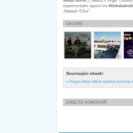
Venus Grrrls
z Leedsu v Anglii. Česko
experimentální rapové trio
Hihihahahol
„Nejlepší DJka".
GALERIE
Související obsah:
»
Prague Music Week nabídne koncerty, k
ZADEJTE KOMENTÁŘ