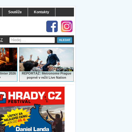
Soutěže
Kontakty
Z
:
Winter 2026
REPORTÁŽ
Metronome Prague
y
poprvé v režii Live Nation