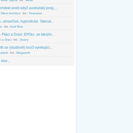
 Wow! Signal
Int.:
Muse
chitekt aneb když australský prog,...
Silent Architect
Int.:
Teramaze
, uhrančivé, hypnotické. Takové...
ic
Int.:
Acid Row
 Ptáci a Draci: EPčko, se kterým...
i a Draci
Int.:
Jinany
 se (studiově) loučí vynikající...
adeth
Int.:
Megadeth
 více...