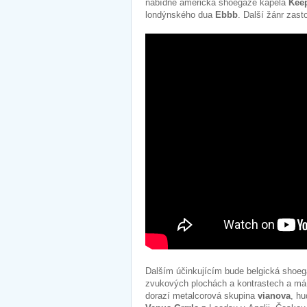
nabídne americká shoegaze kapela
Kee
londýnského dua
Ebbb
. Další žánr zas
Dalším účinkujícím bude belgická shoe
zvukových plochách a kontrastech a má
dorazí metalcorová skupina
vianova
, h