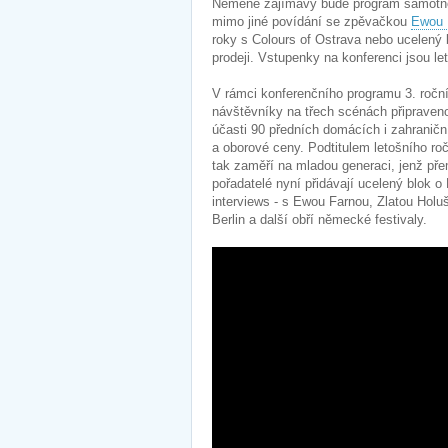
Neméně zajímavý bude program samotné 
mimo jiné povídání se zpěvačkou
Ewou 
roky s Colours of Ostrava nebo ucelený b
prodeji. Vstupenky na konferenci jsou 
V rámci konferenčního programu 3. ročn
návštěvníky na třech scénách připraveno
účasti 90 předních domácích i zahraničn
a oborové ceny. Podtitulem letošního roč
tak zaměří na mladou generaci, jenž pře
pořadatelé nyní přidávají ucelený blok 
interviews - s Ewou Farnou, Zlatou Hol
Berlin a další obří německé festivaly.