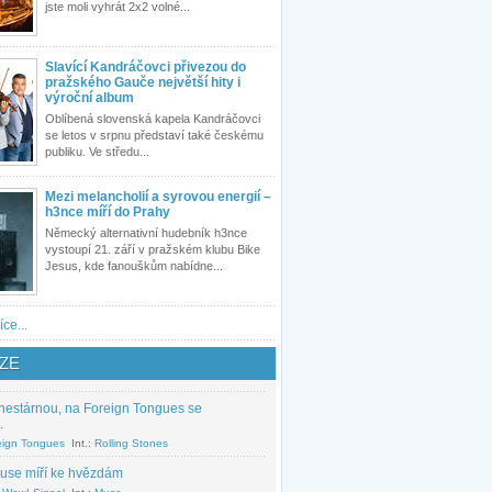
jste moli vyhrát 2x2 volné...
Slavící Kandráčovci přivezou do
pražského Gauče největší hity i
výroční album
Oblíbená slovenská kapela Kandráčovci
se letos v srpnu představí také českému
publiku. Ve středu...
Mezi melancholií a syrovou energií –
h3nce míří do Prahy
Německý alternativní hudebník h3nce
vystoupí 21. září v pražském klubu Bike
Jesus, kde fanouškům nabídne...
íce...
ZE
nestárnou, na Foreign Tongues se
.
eign Tongues
Int.:
Rolling Stones
use míří ke hvězdám