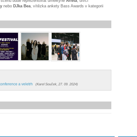
u scénu bude reprezentovat umělkyně
Arleta
, dívčí
ky
nebo
DJka Bea
, vítězka ankety Bass Awards v kategorii
onference a veletrh
(Karel Souček, 27. 09. 2024)