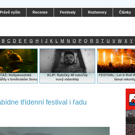
Právě vyšlo
Recenze
Festivaly
Rozhovory
Články
B
C
D
E
F
G
H
I
J
K
L
M
N
O
P
Q
R
S
T
U
V
W
X
Y
ÁŽ: Hollywoodské
KLIP: Rybičky 48 natočily
FESTIVAL:
Let It Roll 
ářily v brněnském Sonu
nový
videoklip
lámal rekord
dne třídenní festival i řadu