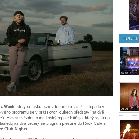
HUDEB
07.08.
ic Week
, který se uskuteční v termínu 5. až 7. listopadu v
07.08.
denního programu se v pražských klubech představí na dvě
ů. Hlavní hvězdou bude finský rapper Käärijä, který vystoupí
 Následující dva večery se program přesune do Rock Café a
ové
Club Nights
.