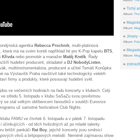
Album:
The
»
Tichý ar
Album:
The 
»
Magické
Album:
Mag
»
Jinany –
Album:
Ptác
 londýnská agentka
Rebecca Prochnik
, multi-platinová
»
Megadeth
n
, která má na svém kontě například hit pro K-Pop kapelu
BTS
,
Album:
Meg
 Křivda
nebo promotér a manažer
Matěj Kretík
. Řady
zšíří hudební producent, skladatel a
DJ NobodyListen
,
»
zobrazit
vák, multiinstrumentalista, producent a učitel Tomáš Konůpka
 na Výstavišti Praha navštívit také technologický veletrh
taví firmy a produkty, které posouvají hudební svět.
jdou ve večerních hodinách na řadu koncerty v klubech. Celý
 ve středu 5. listopadu v klubu SaSaZu svou pověstnou
erý se stal velkým oblíbencem fanoušků v soutěži Eurovize
 programu už samotné festivalové Club Nights.
klubu FAMU ve čtvrtek 6. listopadu a v pátek 7. listopadu.
i účinkujících - od těch hvězdných až po mladé talenty.
u britští pankáči
Rat Boy
, jejichž koncerty jsou směsicí
apových vlivů a britpopových melodií. Neméně zajímavou show