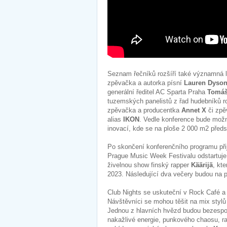
Seznam řečníků rozšíří také významná
zpěvačka a autorka písní
Lauren Dyso
generální ředitel AC Sparta Praha
Tomáš
tuzemských panelistů z řad hudebníků ro
zpěvačka a producentka
Annet X
či zpě
alias
IKON
. Vedle konference bude možné
inovací, kde se na ploše 2 000 m2 předs
Po skončení konferenčního programu při
Prague Music Week Festivalu odstartuje
živelnou show finský rapper
Käärijä
, kt
2023. Následující dva večery budou na
Club Nights se uskuteční v Rock Café a 
Návštěvníci se mohou těšit na mix stylů 
Jednou z hlavních hvězd budou bezespor
nakažlivé energie, punkového chaosu, r