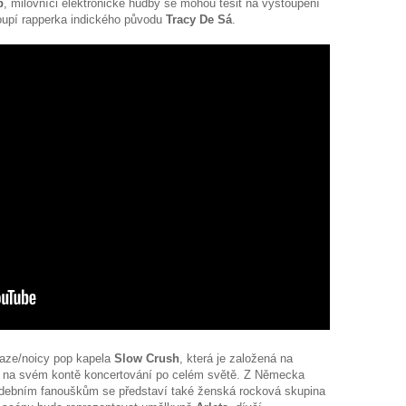
p
, milovníci elektronické hudby se mohou těšit na vystoupení
toupí rapperka indického původu
Tracy De Sá
.
gaze/noicy pop kapela
Slow Crush
, která je založená na
 na svém kontě koncertování po celém světě. Z Německa
udebním fanouškům se představí také ženská rocková skupina