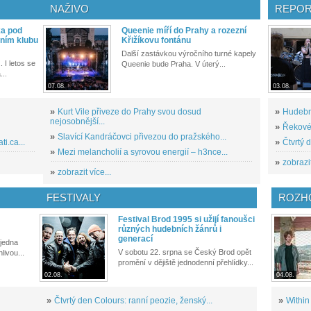
NAŽIVO
REPOR
ka pod
Queenie míří do Prahy a rozezní
ním klubu
Křižíkovu fontánu
Další zastávkou výročního turné kapely
. I letos se
Queenie bude Praha. V úterý...
...
07.08.
03.08.
»
Kurt Vile přiveze do Prahy svou dosud
»
Hudební
nejosobnější...
»
Řekové 
»
Slavící Kandráčovci přivezou do pražského...
i.ca...
»
Čtvrtý 
»
Mezi melancholií a syrovou energií – h3nce...
»
zobrazit
»
zobrazit více...
FESTIVALY
ROZH
Festival Brod 1995 si užijí fanoušci
různých hudebních žánrů i
generací
 jedna
V sobotu 22. srpna se Český Brod opět
livou...
promění v dějiště jednodenní přehlídky...
02.08.
04.08.
»
Čtvrtý den Colours: ranní peozie, ženský...
»
Within