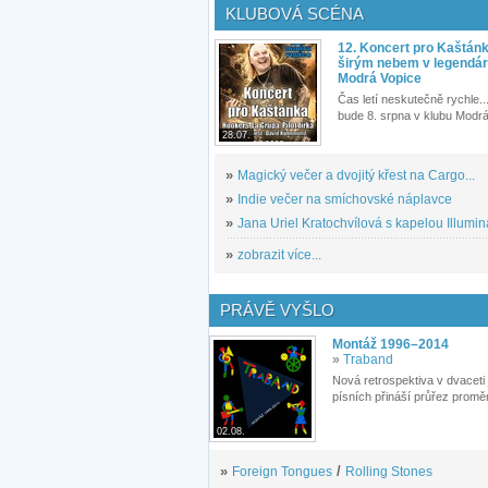
KLUBOVÁ SCÉNA
12. Koncert pro Kaštán
širým nebem v legendár
Modrá Vopice
Čas letí neskutečně rychle...
bude 8. srpna v klubu Modrá
28.07.
»
Magický večer a dvojitý křest na Cargo...
»
Indie večer na smíchovské náplavce
»
Jana Uriel Kratochvílová s kapelou Illuminat
»
zobrazit více...
PRÁVĚ VYŠLO
Montáž 1996–2014
»
Traband
Nová retrospektiva v dvaceti
písních přináší průřez proměn
02.08.
»
Foreign Tongues
/
Rolling Stones