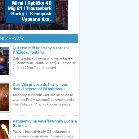
NÍ ZPRÁVY
Queenie míří do Prahy a rozezní
Křižíkovu fontánu
Další zastávkou výročního turné kapely
Queenie bude Praha. V úterý 11. srpna se
v rámci 20 let Tour představí...
Kurt Vile přiveze do Prahy svou
dosud nejosobnější nahrávku
Americký hudebník Kurt Vile se po čase
vrací do Prahy společně se svou kapelou
The Violators. V rámci koncertní šňůry...
Vstupenky na Veveří vyhrály Lucie a
Gabriela
Putovní festival Hrady CZ pokračuje o
tomto víkendu na Veveří. V naší soutěži