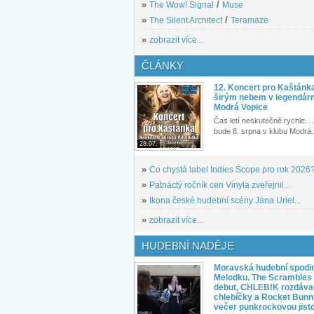
»
The Wow! Signal
/
Muse
»
The Silent Architect
/
Teramaze
»
zobrazit více...
ČLÁNKY
12. Koncert pro Kaštánk
širým nebem v legendár
Modrá Vopice
Čas letí neskutečně rychle.... 
bude 8. srpna v klubu Modrá.
28.07.
»
Co chystá label Indies Scope pro rok 2026
»
Patnáctý ročník cen Vinyla zveřejnil...
»
Ikona české hudební scény Jana Uriel...
»
zobrazit více...
HUDEBNÍ NADĚJE
Moravská hudební spodin
Melodku. The Scrambles l
debut, CHLEB!K rozdáva
chlebíčky a Rocket Bunn
večer punkrockovou jist