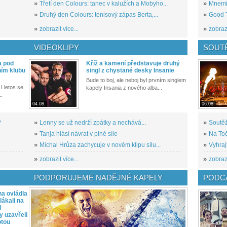
»
Třetí den Colours: tanec v kalužích a Mobyho...
»
Mnemic
»
Druhý den Colours: tenisový zápas Berta,...
»
Good T
»
zobrazit více...
»
zobrazi
VIDEOKLIPY
SOUT
a pod
Kříž a kamení představuje druhý
ním klubu
singl z chystané desky Insanie
Bude to boj, ale neboj byl prvním singlem
I letos se
kapely Insania z nového alba...
..
04.08.
06.08.
?
»
Lenny se už nedrží zpátky a nechává...
»
Soutěž
»
Tanja hlásí návrat v plné síle
»
Na Toč
»
Michal Hrůza zachycuje v novém klipu sílu...
»
Vyhraj
»
zobrazit více...
»
zobrazi
PODPORUJEME NADĚJNÉ KAPELY
PODCA
a ovládla
ákali na
l
y uzavřeli
otou