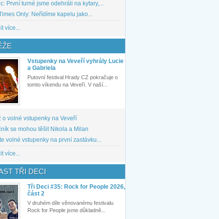
: První turné jsme odehráli na kytary,...
imes Only: Neřídíme kapelu jako...
t více...
ĚŽE
Vstupenky na Veveří vyhrály Lucie
a Gabriela
Putovní festival Hrady CZ pokračuje o
tomto víkendu na Veveří. V naší...
 o volné vstupenky na Veveří
ník se mohou těšit Nikola a Milan
te volné vstupenky na první zastávku...
t více...
ST TŘI DECI
Tři Deci #35: Rock for People 2026,
část 2
V druhém díle věnovanému festivalu
Rock for People jsme důkladně...