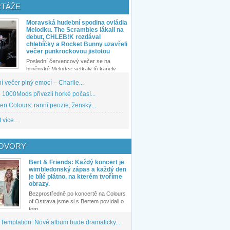
TÁŽE
Moravská hudební spodina ovládla
Melodku. The Scrambles lákali na
debut, CHLEB!K rozdával
chlebíčky a Rocket Bunny uzavřeli
večer punkrockovou jistotou
Poslední červencový večer se na
brněnské Melodce setkaly tři kapely...
 večer plný emocí – Charlie...
1000Mods přivezli horké počasí...
den Colours: ranní peozie, ženský...
 více...
OVORY
Bert & Friends: Každý koncert je
wimbledonský zápas a každý den
je bílé plátno, na kterém tvoříme
obrazy.
Bezprostředně po koncertě na Colours
of Ostrava jsme si s Bertem povídali o
tom,...
 Temptation: Nové album bude dramaticky...