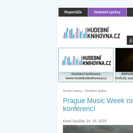
Reportáže
Hudební zprávy
A
Hudební knihovna
REPORT
www.hudebniknihovna.cz
hvězdy zaz
Úvodní strana
|
Hudební zprávy
Prague Music Week nabí
konferencí
Karel Souček, 24. 10. 2025