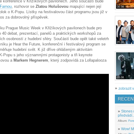
konference v Křižíkových pavilonech. Jeho součástí bude
Farnou
, rozhovor se
Zlatou Holušovou
mapující nejen její
06.08.
lok o K-Popu. Lístky na festivalovou část programu jsou již v
letos za dobrovolný příspěvek.
íku Prague Music Week v Křižíkových pavilonech bude pro
 40 debat, prezentací, panelů a praktických workshopů za
ích osobností z hudební sféry. Součástí bude opět také veletrh
05.08.
níku je Hear the Future, konferenční i festivalový program se
měňuje hudební svět. K již dříve ohlášeným aktivitám
o K-Popu s jeho významnými protagonisty a tři keynote
ušovou a
Markem Hegnerem
, který zodpovídá za Lollapalooza
05.08.
»
zobrazit v
RECEN
»
Stones 
předvádí..
Album:
For
»
Wow! M