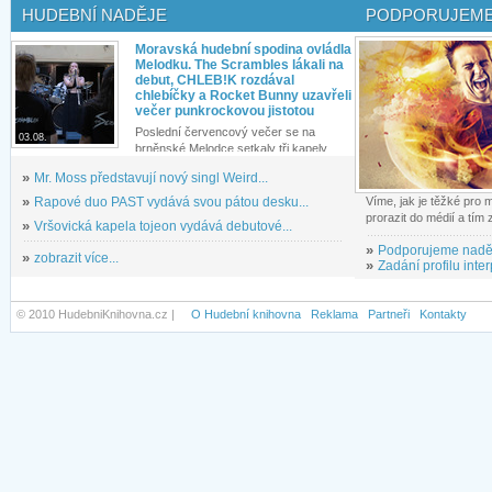
HUDEBNÍ NADĚJE
PODPORUJEME
Moravská hudební spodina ovládla
Melodku. The Scrambles lákali na
debut, CHLEB!K rozdával
chlebíčky a Rocket Bunny uzavřeli
večer punkrockovou jistotou
Poslední červencový večer se na
03.08.
brněnské Melodce setkaly tři kapely...
»
Mr. Moss představují nový singl Weird...
»
Rapové duo PAST vydává svou pátou desku...
Víme, jak je těžké pro
prorazit do médií a tím
»
Vršovická kapela tojeon vydává debutové...
»
Podporujeme nadě
»
zobrazit více...
»
Zadání profilu inter
© 2010 HudebniKnihovna.cz |
O Hudební knihovna
Reklama
Partneři
Kontakty