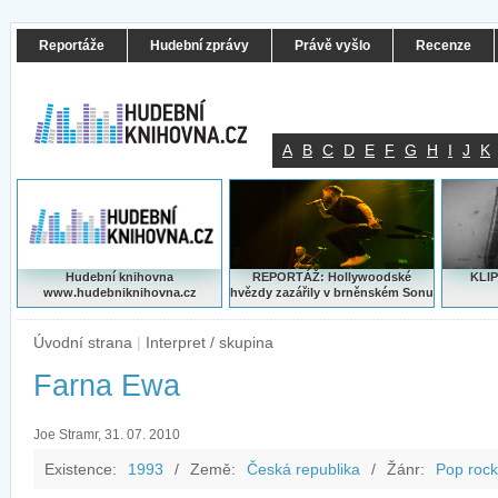
Reportáže
Hudební zprávy
Právě vyšlo
Recenze
A
B
C
D
E
F
G
H
I
J
K
Hudební knihovna
REPORTÁŽ: Hollywoodské
KLIP
www.hudebniknihovna.cz
hvězdy zazářily v brněnském Sonu
Úvodní strana
|
Interpret / skupina
Farna Ewa
Joe Stramr, 31. 07. 2010
Existence:
1993
/
Země:
Česká republika
/
Žánr:
Pop rock