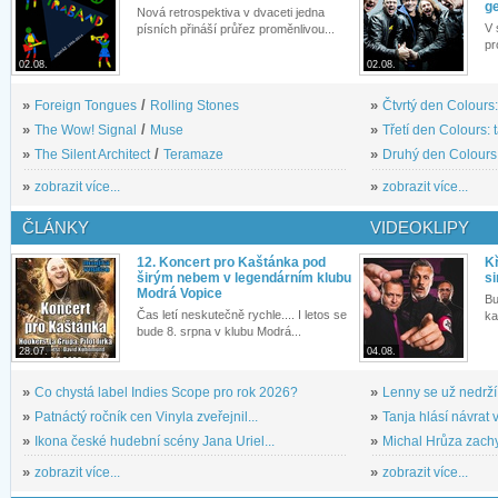
g
Nová retrospektiva v dvaceti jedna
V 
písních přináší průřez proměnlivou...
pr
02.08.
02.08.
»
Foreign Tongues
/
Rolling Stones
»
Čtvrtý den Colours:
»
The Wow! Signal
/
Muse
»
Třetí den Colours: 
»
The Silent Architect
/
Teramaze
»
Druhý den Colours: 
»
zobrazit více...
»
zobrazit více...
ČLÁNKY
VIDEOKLIPY
12. Koncert pro Kaštánka pod
Kř
širým nebem v legendárním klubu
si
Modrá Vopice
Bu
Čas letí neskutečně rychle.... I letos se
ka
bude 8. srpna v klubu Modrá...
28.07.
04.08.
»
Co chystá label Indies Scope pro rok 2026?
»
Lenny se už nedrží
»
Patnáctý ročník cen Vinyla zveřejnil...
»
Tanja hlásí návrat v
»
Ikona české hudební scény Jana Uriel...
»
Michal Hrůza zachyc
»
zobrazit více...
»
zobrazit více...