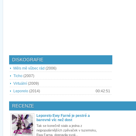
DISKOGRAFIE
Měls mě vůbec rád
(2006)
Ticho
(2007)
Virtuální
(2009)
Leporelo
(2014)
00:42:51
RECENZE
Leporelo Ewy Farné je pestré a
barevné víc než dost
Tak se konečně stalo a jedna z
nejpopulárnějších zpěvaček v tuzemsku,
Ewa Farna, dopravila svoji...