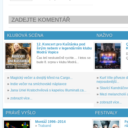
ZADEJTE KOMENTÁŘ
KLUBOVÁ SCÉNA
NAŽIVO
12. Koncert pro Kaštánka pod
Q
širým nebem v legendárním klubu
K
Modrá Vopice
D
Čas letí neskutečně rychle.... I letos se
Q
bude 8. srpna v klubu Modrá...
28.07.
07.08.
»
Magický večer a dvojitý křest na Cargo...
»
Kurt Vile přiveze
nejosobnější...
»
Indie večer na smíchovské náplavce
»
Slavící Kandráčov
»
Jana Uriel Kratochvílová s kapelou Illuminati.ca...
»
Mezi melancholií a
»
zobrazit více...
»
zobrazit více...
PRÁVĚ VYŠLO
FESTIVALY
Montáž 1996–2014
Fe
»
Traband
rů