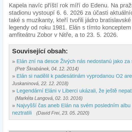
Kapela navíc příští rok míří do Edenu. Na pr
stadionu vystoupí 6. 6. 2026 za účasti aktuální
také s muzikanty, kteří tvořili jádro bratislavs
legendy od roku 1981. Elán s tímto konceptem 
amfiteátru Zobor v Nitře, a to 23. 5. 2026.
Související obsah:
»
Elán zní na desce Živých nás nedostanú jako za
(Petr Škrabánek, 04. 12. 2014)
»
Elán si nadělil k padesátinám vyprodanou O2 ar
Juskaninová, 22. 12. 2018)
»
Legendární Eláni v Liberci ukázali, že ještě nepa
(Markéta Langová, 02. 10. 2016)
»
Najvyšší čas aneb Elán na svém posledním albu
neztratili
(David Frei, 23. 05. 2020)