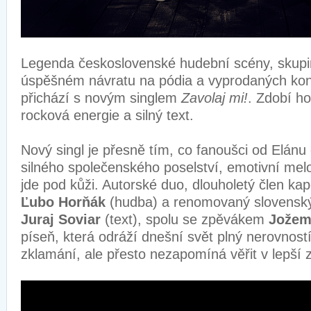
Legenda československé hudební scény, skup
úspěšném návratu na pódia a vyprodaných ko
přichází s novým singlem
Zavolaj mi!
. Zdobí h
rocková energie a silný text.
Nový singl je přesně tím, co fanoušci od Elánu 
silného společenského poselství, emotivní mel
jde pod kůži. Autorské duo, dlouholetý člen kap
Ľubo Horňák
(hudba) a renomovaný slovenský
Juraj Soviar
(text), spolu se zpěvákem
Jožem
píseň, která odráží dnešní svět plný nerovností
zklamání, ale přesto nezapomíná věřit v lepší z