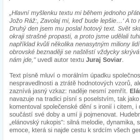
„Hlavní myšlenku textu mi během jednoho přáte
Jožo Ráž:‚ Zavolaj mi, keď bude lepšie…‘ A to m
Druhý den jsem mu poslal hotový text. Svět sk
okraji strašné propasti, a proto jsme udělali tu
například kvůli několika nenasytným miliony lidí
obrovské beznaději se naštěstí vždycky skrývá
nám jde,"
uvedl autor textu
Juraj Soviar
.
Text písně mluví o morálním úpadku společnost
nespravedlnosti a ztrátě hodnotových vzorů, al
zaznívá jasný vzkaz: naděje nesmí zemřít.
Elá
navazuje na tradici písní s poselstvím, tak jako
komentoval společenské dění s ironií i citem, i
součástí své doby a umí ji pojmenovat. Hudebn
„elánovský rukopis": silná melodie, dynamika, 
emoce, která si najde cestu k srdcím všech ge