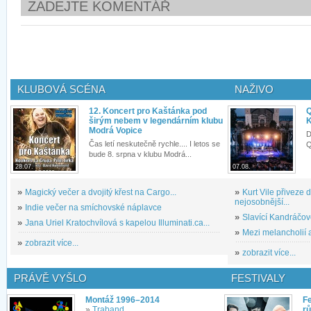
ZADEJTE KOMENTÁŘ
KLUBOVÁ SCÉNA
NAŽIVO
12. Koncert pro Kaštánka pod
Q
širým nebem v legendárním klubu
K
Modrá Vopice
D
Čas letí neskutečně rychle.... I letos se
Q
bude 8. srpna v klubu Modrá...
28.07.
07.08.
»
Magický večer a dvojitý křest na Cargo...
»
Kurt Vile přiveze
nejosobnější...
»
Indie večer na smíchovské náplavce
»
Slavící Kandráčov
»
Jana Uriel Kratochvílová s kapelou Illuminati.ca...
»
Mezi melancholií a
»
zobrazit více...
»
zobrazit více...
PRÁVĚ VYŠLO
FESTIVALY
Montáž 1996–2014
Fe
»
Traband
rů