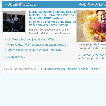
HUDEBNÍ NADĚJE
PODPORUJEME
Moravská hudební spodina ovládla
Melodku. The Scrambles lákali na
debut, CHLEB!K rozdával
chlebíčky a Rocket Bunny uzavřeli
večer punkrockovou jistotou
Poslední červencový večer se na
03.08.
brněnské Melodce setkaly tři kapely...
»
Mr. Moss představují nový singl Weird...
»
Rapové duo PAST vydává svou pátou desku...
Víme, jak je těžké pro
prorazit do médií a tím
»
Vršovická kapela tojeon vydává debutové...
»
Podporujeme nadě
»
zobrazit více...
»
Zadání profilu inter
© 2010 HudebniKnihovna.cz |
O Hudební knihovna
Reklama
Partneři
Kontakty