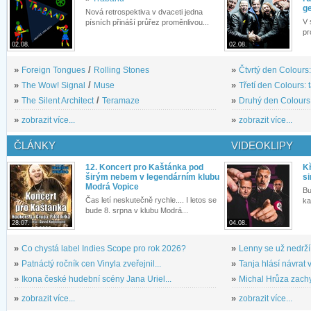
g
Nová retrospektiva v dvaceti jedna
V 
písních přináší průřez proměnlivou...
pr
02.08.
02.08.
»
Foreign Tongues
/
Rolling Stones
»
Čtvrtý den Colours:
»
The Wow! Signal
/
Muse
»
Třetí den Colours: 
»
The Silent Architect
/
Teramaze
»
Druhý den Colours: 
»
zobrazit více...
»
zobrazit více...
ČLÁNKY
VIDEOKLIPY
12. Koncert pro Kaštánka pod
Kř
širým nebem v legendárním klubu
si
Modrá Vopice
Bu
Čas letí neskutečně rychle.... I letos se
ka
bude 8. srpna v klubu Modrá...
28.07.
04.08.
»
Co chystá label Indies Scope pro rok 2026?
»
Lenny se už nedrží
»
Patnáctý ročník cen Vinyla zveřejnil...
»
Tanja hlásí návrat v
»
Ikona české hudební scény Jana Uriel...
»
Michal Hrůza zachyc
»
zobrazit více...
»
zobrazit více...