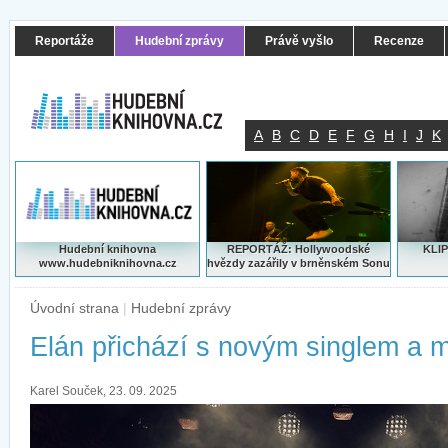
Reportáže
Hudební zprávy
Právě vyšlo
Recenze
A
B
C
D
E
F
G
H
I
J
K
Hudební knihovna
REPORTÁŽ: Hollywoodské
KLIP
www.hudebniknihovna.cz
hvězdy zazářily v brněnském Sonu
Úvodní strana
|
Hudební zprávy
Elán přichází s novým singlem a 
Karel Souček, 23. 09. 2025