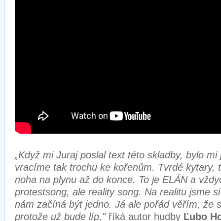
„Když mi Juraj poslal text této skladby, bylo mi
vracíme tak trochu ke kořenům. Tvrdé kytary, 
noha na plynu až do konce. To je ELÁN a vždy
protestsong, ale reality song. Na realitu jsme si
nám začíná být jedno. Já ale pořád věřím, že 
protože už bude líp,"
říká autor hudby
Ľubo H