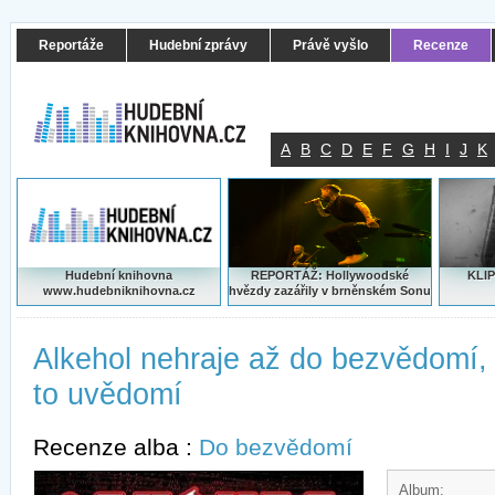
Reportáže
Hudební zprávy
Právě vyšlo
Recenze
A
B
C
D
E
F
G
H
I
J
K
Hudební knihovna
REPORTÁŽ: Hollywoodské
KLIP
www.hudebniknihovna.cz
hvězdy zazářily v brněnském Sonu
Alkehol nehraje až do bezvědomí, 
to uvědomí
Recenze alba :
Do bezvědomí
Album: