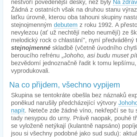
nestvoří povedenější desky, než byly
Na zdrav
Žádná z ostatních však na druhou stanu výra
laťku úrovně, kterou oba tahouni skupiny nasta
stejnojmenným
debutem
z roku 1992. A přesto
nevylezou (ať už nechtějí nebo neumějí) ze šk
melodický rock o chlastání", nyní předváděný 
stejnojmenné
skladbě (včetně úvodního chytl
beroucího refrénu „J
ohoho, asi budu muset pí
bezvědomí jednoznačně řadit k tomu lepšímu,
vyprodukovali.
Na co přijdem, všechno vypijem
Skupina se tentokráte obešla bez náznaků exp
poněkud narušily předcházející výtvory
Johoh
napít
. Neteče zde žádné víno, nekřepčí se tu 
tady nesypou do urny. Právě naopak, pouhé tři
se vyloženě netýkají (kulantně napsáno) popíj
jsou si všechny podobné jako sud sudu): aktuál