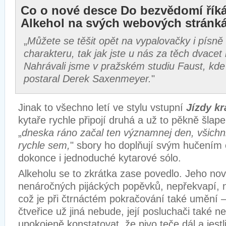
Co o nové desce Do bezvědomí řík
Alkehol na svých webových stránk
„
Můžete se těšit opět na vypalovačky i písně
charakteru, tak jak jste u nás za těch dvacet l
Nahrávali jsme v pražském studiu Faust, kd
postaral Derek Saxenmeyer.
"
Jinak to všechno letí ve stylu vstupní
Jízdy kr
kytaře rychle připojí druhá a už to pěkně šlap
„
dneska ráno začal ten významnej den, všichn
rychle sem,
" sbory ho doplňují svým hučením 
dokonce i jednoduché kytarové sólo.
Alkeholu se to zkrátka zase povedlo. Jeho nov
nenáročných pijáckých popěvků, nepřekvapí, 
což je při čtrnáctém pokračování také umění –
čtveřice už jiná nebude, její posluchači také n
upokojeně konstatovat, že pivo teče dál a jestl