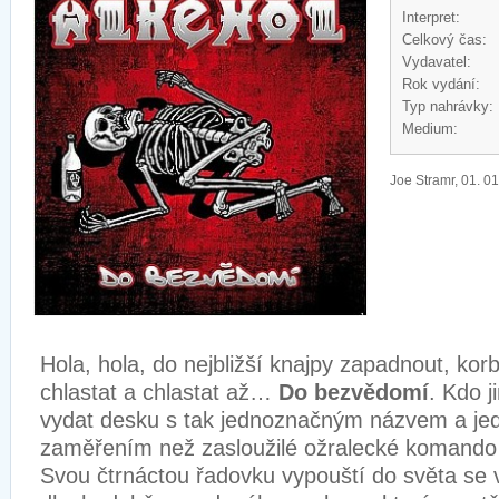
Interpret:
Celkový čas:
Vydavatel:
Rok vydání:
Typ nahrávky:
Medium:
Joe Stramr, 01. 0
Hola, hola, do nejbližší knajpy zapadnout, kor
chlastat a chlastat až…
Do bezvědomí
. Kdo j
vydat desku s tak jednoznačným názvem a j
zaměřením než zasloužilé ožralecké koman
Svou čtrnáctou řadovku vypouští do světa se