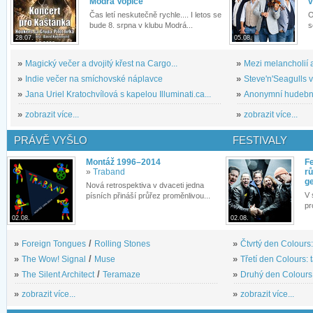
Modrá Vopice
v
Čas letí neskutečně rychle.... I letos se
O
bude 8. srpna v klubu Modrá...
s
28.07.
05.08.
»
Magický večer a dvojitý křest na Cargo...
»
Mezi melancholií a
»
Indie večer na smíchovské náplavce
»
Steve'n'Seagulls v 
»
Jana Uriel Kratochvílová s kapelou Illuminati.ca...
»
Anonymní hudební 
»
zobrazit více...
»
zobrazit více...
PRÁVĚ VYŠLO
FESTIVALY
Montáž 1996–2014
Fe
»
Traband
rů
g
Nová retrospektiva v dvaceti jedna
V 
písních přináší průřez proměnlivou...
pr
02.08.
02.08.
»
Foreign Tongues
/
Rolling Stones
»
Čtvrtý den Colours:
»
The Wow! Signal
/
Muse
»
Třetí den Colours: 
»
The Silent Architect
/
Teramaze
»
Druhý den Colours: 
»
zobrazit více...
»
zobrazit více...