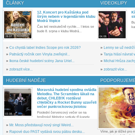
ČLÁNKY
VIDEOKLIPY
12. Koncert pro Kaštánka pod
Kř
širým nebem v legendárním klubu
si
Modrá Vopice
Bu
Čas letí neskutečně rychle.... I letos se
ka
bude 8. srpna v klubu Modrá...
28.07.
04.08.
»
Co chystá label Indies Scope pro rok 2026?
»
Lenny se už nedrží
»
Patnáctý ročník cen Vinyla zveřejnil...
»
Tanja hlásí návrat v
»
Ikona české hudební scény Jana Uriel...
»
Michal Hrůza zachyc
»
zobrazit více...
»
zobrazit více...
HUDEBNÍ NADĚJE
PODPORUJEME
Moravská hudební spodina ovládla
Melodku. The Scrambles lákali na
debut, CHLEB!K rozdával
chlebíčky a Rocket Bunny uzavřeli
večer punkrockovou jistotou
Poslední červencový večer se na
03.08.
brněnské Melodce setkaly tři kapely...
»
Mr. Moss představují nový singl Weird...
»
Rapové duo PAST vydává svou pátou desku...
Víme, jak je těžké pro