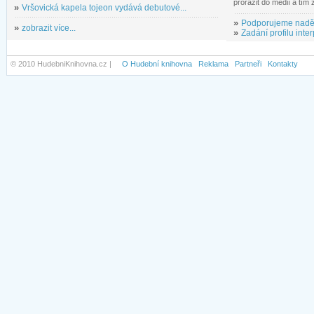
prorazit do médií a tím
»
Vršovická kapela tojeon vydává debutové...
»
Podporujeme nadě
»
zobrazit více...
»
Zadání profilu inter
© 2010 HudebniKnihovna.cz |
O Hudební knihovna
Reklama
Partneři
Kontakty