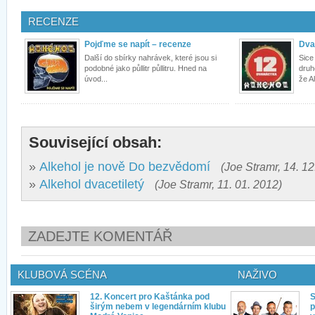
RECENZE
Pojďme se napít – recenze
Dva
Další do sbírky nahrávek, které jsou si
Sice
podobné jako půllitr půllitru. Hned na
druh
úvod...
že Al
Související obsah:
»
Alkehol je nově Do bezvědomí
(Joe Stramr, 14. 12
»
Alkehol dvacetiletý
(Joe Stramr, 11. 01. 2012)
ZADEJTE KOMENTÁŘ
KLUBOVÁ SCÉNA
NAŽIVO
12. Koncert pro Kaštánka pod
S
širým nebem v legendárním klubu
p