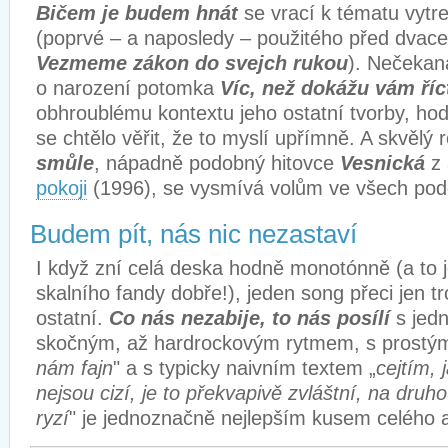
Bičem je budem hnát
se vrací k tématu vytr
(poprvé – a naposledy – použitého před dvacet
Vezmeme zákon do svejch rukou
). Nečekan
o narození potomka
Víc, než dokážu vám říc
obhroublému kontextu jeho ostatní tvorby, hod
se chtělo věřit, že to myslí upřímně. A skvělý 
smůle
, nápadně podobný hitovce
Vesnická
z
pokoji
(1996), se vysmívá volům ve všech po
Budem pít, nás nic nezastaví
I když zní celá deska hodně monotónně (a to 
skalního fandy dobře!), jeden song přeci jen t
ostatní.
Co nás nezabije, to nás posílí
s jed
skočným, až hardrockovým rytmem, s prostým
nám fajn
" a s typicky naivním textem „
cejtím, 
nejsou cizí, je to překvapivě zvláštní, na druh
ryzí
" je jednoznačně nejlepším kusem celého a