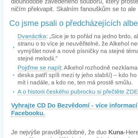
dlouhodobě zavedeného souboru, který prost
ničím překvapit. Skalním fanouškům se to ale p
Co jsme psali o předcházejících alb
Dvanáctka
: „Sice je to pořád na jedno brdo, 
stranu o to více je neuvěřitelné, že Alkehol n
vymýšlet nové a nové písničky na stejné téma
stejné melodii."
Pojďme se napít
: Alkehol rozhodně nezklamal 
deska patří spíš mezi ty jeho slabší) – kdo h
mít i nadále, a kdo ne, ten má prostě smůlu.
A o historii českého pubrocku si přečtěte ZDE
Vyhrajte CD Do Bezvědomí - více informac
Facebooku.
Je nejvýše pravděpodobné, že duo
Kuna
-Here