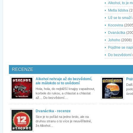
Alkohol, to je m
Metla lidstva
(1
Už se to smaží
Kocovina
(2005
Dvanáctka
(200
Johoho
(2008)
Pojďme se napí
Do bezvědomí
RECENZE
Alkehol nehraje až do bezvědomí,
Poj
ale málokdo si to uvědomí
Dalš
Hola, hola, do nejbližší knajpy zapadnout,
podob
korbele do rukou, a chlastat a chlastat
úvod
až… Do bezvědomí....
Dvanáctka - recenze
Sice je to pořád na jedno brdo, ale na
druhou stranu o to více je neuvěřitelné,
že Alkehol...