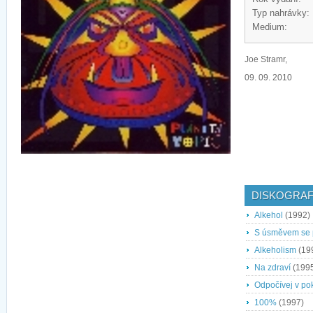
Typ nahrávky:
Medium:
Joe Stramr,
09. 09. 2010
DISKOGRAF
Alkehol
(1992)
S úsměvem se p
Alkeholism
(19
Na zdraví
(199
Odpočívej v pok
100%
(1997)