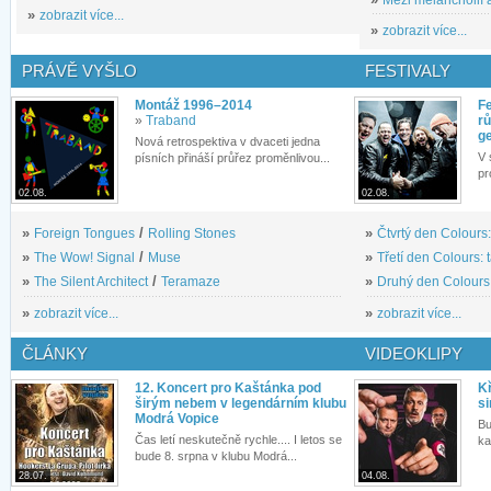
»
zobrazit více...
»
zobrazit více...
PRÁVĚ VYŠLO
FESTIVALY
Montáž 1996–2014
Fe
»
Traband
rů
g
Nová retrospektiva v dvaceti jedna
V 
písních přináší průřez proměnlivou...
pr
02.08.
02.08.
»
Foreign Tongues
/
Rolling Stones
»
Čtvrtý den Colours:
»
The Wow! Signal
/
Muse
»
Třetí den Colours: 
»
The Silent Architect
/
Teramaze
»
Druhý den Colours: 
»
zobrazit více...
»
zobrazit více...
ČLÁNKY
VIDEOKLIPY
12. Koncert pro Kaštánka pod
Kř
širým nebem v legendárním klubu
si
Modrá Vopice
Bu
Čas letí neskutečně rychle.... I letos se
ka
bude 8. srpna v klubu Modrá...
28.07.
04.08.