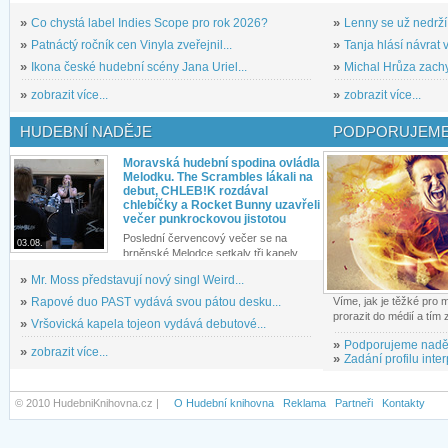
»
Co chystá label Indies Scope pro rok 2026?
»
Lenny se už nedrží
»
Patnáctý ročník cen Vinyla zveřejnil...
»
Tanja hlásí návrat v
»
Ikona české hudební scény Jana Uriel...
»
Michal Hrůza zachyc
»
zobrazit více...
»
zobrazit více...
HUDEBNÍ NADĚJE
PODPORUJEME
Moravská hudební spodina ovládla
Melodku. The Scrambles lákali na
debut, CHLEB!K rozdával
chlebíčky a Rocket Bunny uzavřeli
večer punkrockovou jistotou
Poslední červencový večer se na
03.08.
brněnské Melodce setkaly tři kapely...
»
Mr. Moss představují nový singl Weird...
»
Rapové duo PAST vydává svou pátou desku...
Víme, jak je těžké pro
prorazit do médií a tím
»
Vršovická kapela tojeon vydává debutové...
»
Podporujeme nadě
»
zobrazit více...
»
Zadání profilu inter
© 2010 HudebniKnihovna.cz |
O Hudební knihovna
Reklama
Partneři
Kontakty