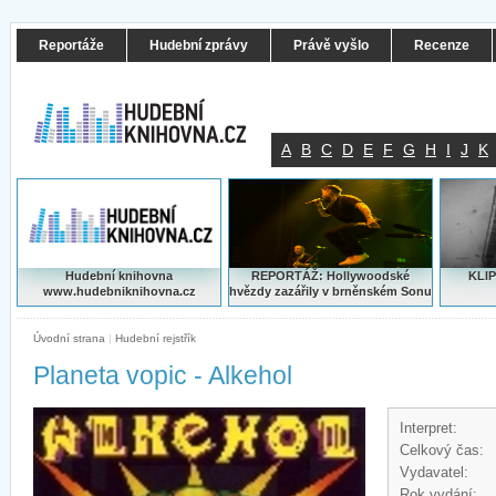
Reportáže
Hudební zprávy
Právě vyšlo
Recenze
A
B
C
D
E
F
G
H
I
J
K
Hudební knihovna
REPORTÁŽ: Hollywoodské
KLIP
www.hudebniknihovna.cz
hvězdy zazářily v brněnském Sonu
Úvodní strana
|
Hudební rejstřík
Planeta vopic - Alkehol
Interpret:
Celkový čas:
Vydavatel:
Rok vydání: