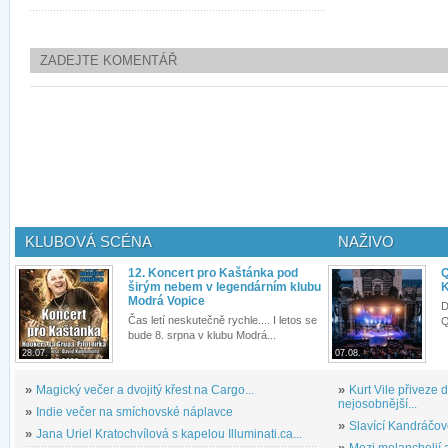
ZADEJTE KOMENTÁŘ
KLUBOVÁ SCÉNA
NAŽIVO
12. Koncert pro Kaštánka pod
Q
širým nebem v legendárním klubu
K
Modrá Vopice
D
Čas letí neskutečně rychle.... I letos se
Q
bude 8. srpna v klubu Modrá...
28.07.
07.08.
»
Magický večer a dvojitý křest na Cargo...
»
Kurt Vile přiveze
nejosobnější...
»
Indie večer na smíchovské náplavce
»
Slavící Kandráčov
»
Jana Uriel Kratochvílová s kapelou Illuminati.ca...
»
Mezi melancholií a