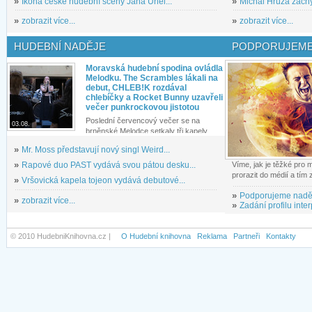
»
Ikona české hudební scény Jana Uriel...
»
Michal Hrůza zachyc
»
zobrazit více...
»
zobrazit více...
HUDEBNÍ NADĚJE
PODPORUJEME
Moravská hudební spodina ovládla
Melodku. The Scrambles lákali na
debut, CHLEB!K rozdával
chlebíčky a Rocket Bunny uzavřeli
večer punkrockovou jistotou
Poslední červencový večer se na
03.08.
brněnské Melodce setkaly tři kapely...
»
Mr. Moss představují nový singl Weird...
»
Rapové duo PAST vydává svou pátou desku...
Víme, jak je těžké pro
prorazit do médií a tím
»
Vršovická kapela tojeon vydává debutové...
»
Podporujeme nadě
»
zobrazit více...
»
Zadání profilu inter
© 2010 HudebniKnihovna.cz |
O Hudební knihovna
Reklama
Partneři
Kontakty