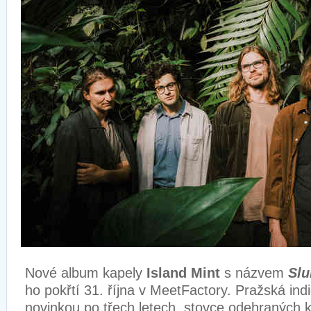
Nové album kapely
Island Mint
s názvem
Slu
ho pokřtí 31. října v MeetFactory. Pražská indi
novinkou po třech letech, stovce odehraných 