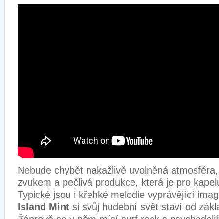
Nebude chybět nakažlivě uvolněná atmosféra,
zvukem a pečlivá produkce, která je pro kapelu
Typické jsou i křehké melodie vyprávějící imag
Island Mint
si svůj hudební svět staví od zák