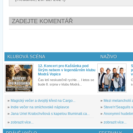
ZADEJTE KOMENTÁŘ
KLUBOVÁ SCÉNA
NAŽIVO
12. Koncert pro Kaštánka pod
S
širým nebem v legendárním klubu
p
Modrá Vopice
v
Čas letí neskutečně rychle.... I letos se
O
bude 8. srpna v klubu Modrá...
s
28.07.
05.08.
»
Magický večer a dvojitý křest na Cargo...
»
Mezi melancholií a
»
Indie večer na smíchovské náplavce
»
Steve'n'Seagulls v 
»
Jana Uriel Kratochvílová s kapelou Illuminati.ca...
»
Anonymní hudební 
»
zobrazit více...
»
zobrazit více...