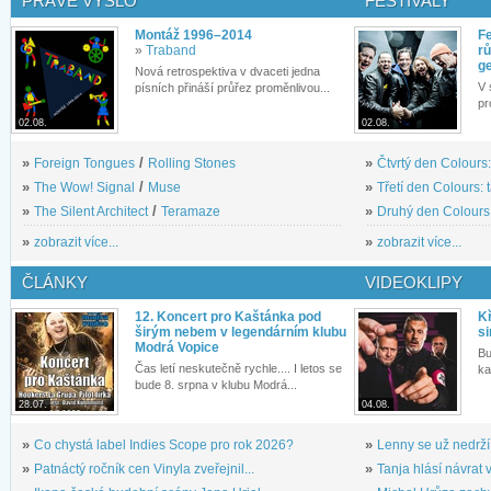
PRÁVĚ VYŠLO
FESTIVALY
Montáž 1996–2014
Fe
»
Traband
rů
g
Nová retrospektiva v dvaceti jedna
V 
písních přináší průřez proměnlivou...
pr
02.08.
02.08.
»
Foreign Tongues
/
Rolling Stones
»
Čtvrtý den Colours:
»
The Wow! Signal
/
Muse
»
Třetí den Colours: 
»
The Silent Architect
/
Teramaze
»
Druhý den Colours: 
»
zobrazit více...
»
zobrazit více...
ČLÁNKY
VIDEOKLIPY
12. Koncert pro Kaštánka pod
Kř
širým nebem v legendárním klubu
si
Modrá Vopice
Bu
Čas letí neskutečně rychle.... I letos se
ka
bude 8. srpna v klubu Modrá...
28.07.
04.08.
»
Co chystá label Indies Scope pro rok 2026?
»
Lenny se už nedrží
»
Patnáctý ročník cen Vinyla zveřejnil...
»
Tanja hlásí návrat v