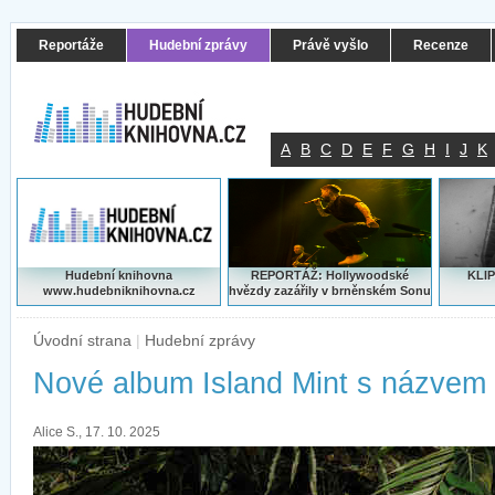
Reportáže
Hudební zprávy
Právě vyšlo
Recenze
A
B
C
D
E
F
G
H
I
J
K
Hudební knihovna
REPORTÁŽ: Hollywoodské
KLIP
www.hudebniknihovna.cz
hvězdy zazářily v brněnském Sonu
Úvodní strana
|
Hudební zprávy
Nové album Island Mint s názvem 
Alice S., 17. 10. 2025