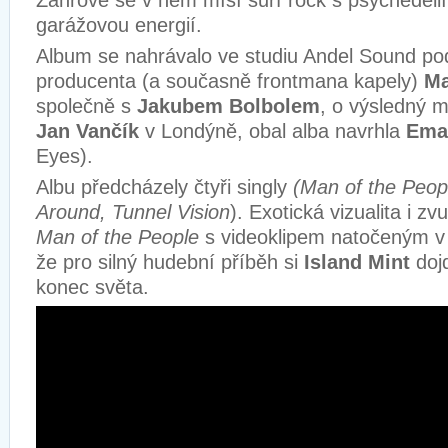
Žánrově se v něm mísí surf rock s psychedeli
garážovou energií.
Album se nahrávalo ve studiu Andel Sound p
producenta (a současně frontmana kapely)
Ma
společně s
Jakubem Bolbolem
, o výsledný m
Jan Vančík
v Londýně, obal alba navrhla
Ema
Eyes).
Albu předcházely čtyři singly
(Man of the Peop
Around, Tunnel Vision
). Exotická vizualita i zv
Man of the People
s videoklipem natočeným v
že pro silný hudební příběh si
Island Mint
dojd
konec světa.