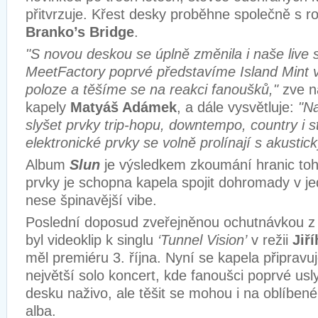
přitvrzuje. Křest desky proběhne společně s ro
Branko’s Bridge
.
"S novou deskou se úplně změnila i naše live 
MeetFactory poprvé představíme Island Mint v
poloze a těšíme se na reakci fanoušků,"
zve n
kapely
Matyáš Adámek
, a dále vysvětluje:
"N
slyšet prvky trip-hopu, downtempo, country i s
elektronické prvky se volně prolínají s akustick
Album
Slun
je výsledkem zkoumání hranic toh
prvky je schopna kapela spojit dohromady v je
nese špinavější vibe.
Poslední doposud zveřejněnou ochutnávkou 
byl videoklip k singlu
‘Tunnel Vision’
v režii
Jiř
měl premiéru 3. října. Nyní se kapela připravuj
největší solo koncert, kde fanoušci poprvé usl
desku naživo, ale těšit se mohou i na oblíben
alba.