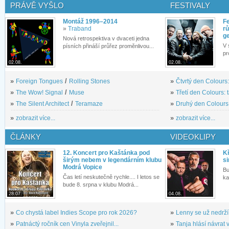
PRÁVĚ VYŠLO
FESTIVALY
Montáž 1996–2014
Fe
»
Traband
rů
g
Nová retrospektiva v dvaceti jedna
V 
písních přináší průřez proměnlivou...
pr
02.08.
02.08.
»
Foreign Tongues
/
Rolling Stones
»
Čtvrtý den Colours:
»
The Wow! Signal
/
Muse
»
Třetí den Colours: 
»
The Silent Architect
/
Teramaze
»
Druhý den Colours: 
»
zobrazit více...
»
zobrazit více...
ČLÁNKY
VIDEOKLIPY
12. Koncert pro Kaštánka pod
Kř
širým nebem v legendárním klubu
si
Modrá Vopice
Bu
Čas letí neskutečně rychle.... I letos se
ka
bude 8. srpna v klubu Modrá...
28.07.
04.08.
»
Co chystá label Indies Scope pro rok 2026?
»
Lenny se už nedrží
»
Patnáctý ročník cen Vinyla zveřejnil...
»
Tanja hlásí návrat v