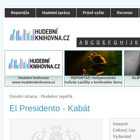
Reportáže
Hudební zprávy
Právě vyšlo
Recenze
A
B
C
D
E
F
G
H
I
J
K
Hudební knihovna
REPORTÁŽ: Hollywoodské
KLIP
www.hudebniknihovna.cz
hvězdy zazářily v brněnském Sonu
Úvodní strana
|
Hudební rejstřík
El Presidento - Kabát
Interpret:
Celkový čas:
Vydavatel: