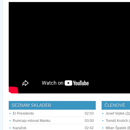
SEZNAM SKLADEB
ČLENOVÉ
El Presidento
02:03
Josef Vojtek (Z
Rumcajs miloval Manku
03:00
Tomáš Krulich (
Kazačok
02:42
Milan Špalek (