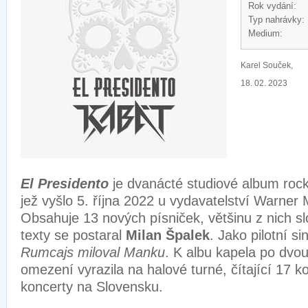
Rok vydání:
Typ nahrávky:
Medium:
Karel Souček,
18. 02. 2023
El Presidento
je dvanácté studiové album roc
jež vyšlo 5. října 2022 u vydavatelství Warner
Obsahuje 13 nových písniček, většinu z nich sl
texty se postaral
Milan Špalek
. Jako pilotní si
Rumcajs miloval Manku
. K albu kapela po dvo
omezení vyrazila na halové turné, čítající 17 
koncerty na Slovensku.