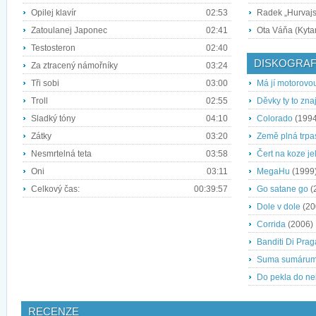
Opilej klavír
02:53
Radek „Hurvajs“
Zatoulanej Japonec
02:41
Ota Váňa (Kyta
Testosteron
02:40
DISKOGRAF
Za ztracený námořníky
03:24
Tři sobi
03:00
Má jí motorovo
Troll
02:55
Děvky ty to zna
Sladký tóny
04:10
Colorado
(1994
Zátky
03:20
Země plná trpa
Nesmrtelná teta
03:58
Čert na koze je
Oni
03:11
MegaHu
(1999
Celkový čas:
00:39:57
Go satane go
(
Dole v dole
(20
Corrida
(2006)
Banditi Di Prag
Suma sumáru
Do pekla do n
RECENZE