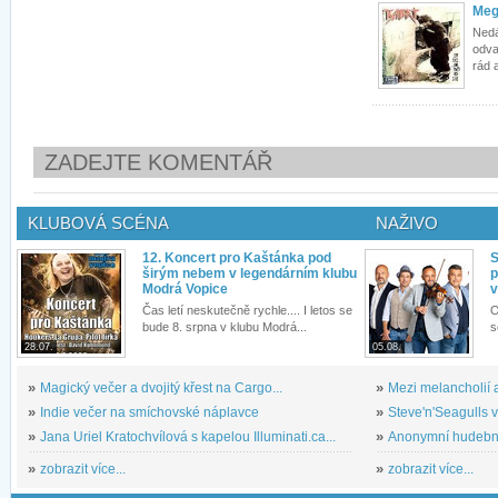
Me
Nedá
odva
rád a
ZADEJTE KOMENTÁŘ
KLUBOVÁ SCÉNA
NAŽIVO
12. Koncert pro Kaštánka pod
S
širým nebem v legendárním klubu
p
Modrá Vopice
v
Čas letí neskutečně rychle.... I letos se
O
bude 8. srpna v klubu Modrá...
s
28.07.
05.08.
»
Magický večer a dvojitý křest na Cargo...
»
Mezi melancholií a
»
Indie večer na smíchovské náplavce
»
Steve'n'Seagulls v 
»
Jana Uriel Kratochvílová s kapelou Illuminati.ca...
»
Anonymní hudební 
»
zobrazit více...
»
zobrazit více...