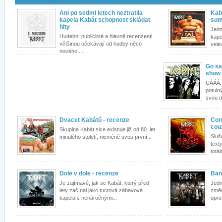
Ani po sedmi letech neztratila
Kab
kapela Kabát schopnost skládat
su
hity
Jedn
Hudební publicisté a hlavně recenzenti
kapel
většinou očekávají od hudby něco
vele
nového,...
Go sa
show
UÁÁÁ, 
potuln
svou d
Dvacet Kabátů - recenze
Cor
cou
Skupina Kabát sice existuje již od 80. let
Sluš
minulého století, nicméně svou první...
text
totál
Dole v dole - recenze
Band
Je zajímavé, jak se Kabát, který před
Jedn
lety začínal jako tuctová zábavová
změn
kapela s nenáročnými...
opro