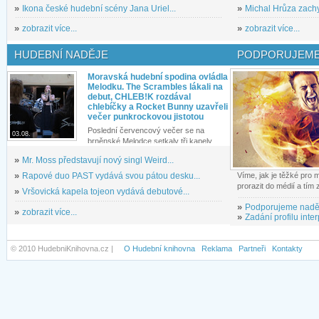
»
Ikona české hudební scény Jana Uriel...
»
Michal Hrůza zachyc
»
zobrazit více...
»
zobrazit více...
HUDEBNÍ NADĚJE
PODPORUJEME
Moravská hudební spodina ovládla
Melodku. The Scrambles lákali na
debut, CHLEB!K rozdával
chlebíčky a Rocket Bunny uzavřeli
večer punkrockovou jistotou
Poslední červencový večer se na
03.08.
brněnské Melodce setkaly tři kapely...
»
Mr. Moss představují nový singl Weird...
»
Rapové duo PAST vydává svou pátou desku...
Víme, jak je těžké pro
prorazit do médií a tím
»
Vršovická kapela tojeon vydává debutové...
»
Podporujeme nadě
»
zobrazit více...
»
Zadání profilu inter
© 2010 HudebniKnihovna.cz |
O Hudební knihovna
Reklama
Partneři
Kontakty