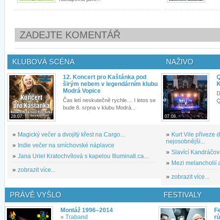
ZADEJTE KOMENTÁŘ
KLUBOVÁ SCÉNA
NAŽIVO
12. Koncert pro Kaštánka pod
Q
širým nebem v legendárním klubu
K
Modrá Vopice
D
Čas letí neskutečně rychle.... I letos se
Q
bude 8. srpna v klubu Modrá...
28.07.
07.08.
»
Magický večer a dvojitý křest na Cargo...
»
Kurt Vile přiveze
nejosobnější...
»
Indie večer na smíchovské náplavce
»
Slavící Kandráčov
»
Jana Uriel Kratochvílová s kapelou Illuminati.ca...
»
Mezi melancholií a
»
zobrazit více...
»
zobrazit více...
PRÁVĚ VYŠLO
FESTIVALY
Montáž 1996–2014
Fe
»
Traband
rů