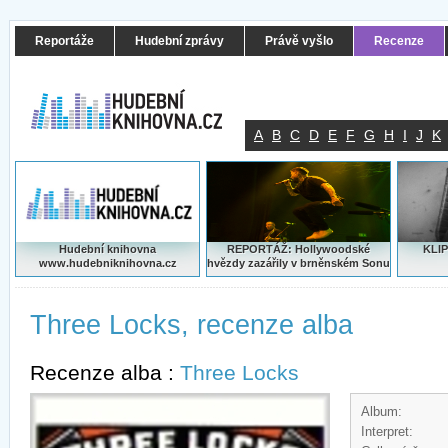
Reportáže
Hudební zprávy
Právě vyšlo
Recenze
A
B
C
D
E
F
G
H
I
J
K
Hudební knihovna
REPORTÁŽ: Hollywoodské
KLIP
www.hudebniknihovna.cz
hvězdy zazářily v brněnském Sonu
Three Locks, recenze alba
Recenze alba :
Three Locks
Album:
Interpret: