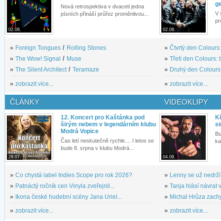
g
Nová retrospektiva v dvaceti jedna
V 
písních přináší průřez proměnlivou...
pr
02.08.
02.08.
»
Foreign Tongues
/
Rolling Stones
»
Čtvrtý den Colours:
»
The Wow! Signal
/
Muse
»
Třetí den Colours: 
»
The Silent Architect
/
Teramaze
»
Druhý den Colours: 
»
zobrazit více...
»
zobrazit více...
ČLÁNKY
VIDEOKLIPY
12. Koncert pro Kaštánka pod
Kř
širým nebem v legendárním klubu
si
Modrá Vopice
Bu
Čas letí neskutečně rychle.... I letos se
ka
bude 8. srpna v klubu Modrá...
28.07.
04.08.
»
Co chystá label Indies Scope pro rok 2026?
»
Lenny se už nedrží
»
Patnáctý ročník cen Vinyla zveřejnil...
»
Tanja hlásí návrat v
»
Ikona české hudební scény Jana Uriel...
»
Michal Hrůza zachyc
»
zobrazit více...
»
zobrazit více...