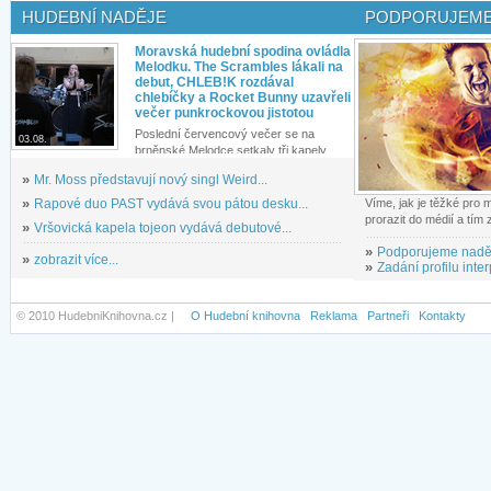
HUDEBNÍ NADĚJE
PODPORUJEME
Moravská hudební spodina ovládla
Melodku. The Scrambles lákali na
debut, CHLEB!K rozdával
chlebíčky a Rocket Bunny uzavřeli
večer punkrockovou jistotou
Poslední červencový večer se na
03.08.
brněnské Melodce setkaly tři kapely...
»
Mr. Moss představují nový singl Weird...
»
Rapové duo PAST vydává svou pátou desku...
Víme, jak je těžké pro
prorazit do médií a tím
»
Vršovická kapela tojeon vydává debutové...
»
Podporujeme nadě
»
zobrazit více...
»
Zadání profilu inter
© 2010 HudebniKnihovna.cz |
O Hudební knihovna
Reklama
Partneři
Kontakty