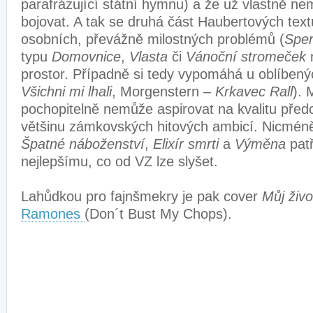
parafrázující státní hymnu) a že už vlastně ne
bojovat. A tak se druhá část Haubertových text
osobních, převážně milostných problémů (
Spe
typu
Domovnice
,
Vlasta
či
Vánoční stromeček
prostor. Případně si tedy vypomáhá u oblíbenýc
Všichni mi lhali
, Morgenstern –
Krkavec Rall
). 
pochopitelně nemůže aspirovat na kvalitu před
většinu zámkovských hitových ambicí. Nicmé
Špatné náboženství
,
Elixír smrti
a
Výměna
pat
nejlepšímu, co od VZ lze slyšet.
Lahůdkou pro fajnšmekry je pak cover
Můj živo
Ramones
(Don´t Bust My Chops).