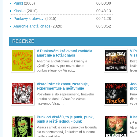
Punk!
(2005)
00:00:00
Klasika
(2010)
00:48:13
Punkový království
(2015)
00:41:28
Anarchie a totál chaos
(2020)
00:33:52
RECENZE
V Punkovém království zavládla
V P
anarchie a totál chaos
Vis
Anarchie a totál chaos je krásný a
Bezp
výstižný název pro novou desku
král
punkové legendy Visací...
lege
Visací zámek znovu zasahuje,
Jede
experimentuje a neštymuje
mot
Posviťme si do zaprášeného, tmavého
Punk
koutku na desku Visacího zámku
třic
nazvanou Visací...
vypa
Punk od Visáčů, to je punk, punk,
Kla
punk a ještě jednou - punk
Už t
Visací zámek je česká punková legenda,
Visa
ale to neznamená, že kolem ní budeme
tako
našlapovat jako...