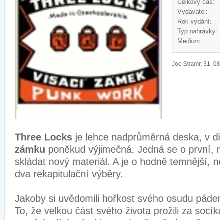
Celkový čas:
Vydavatel:
Rok vydání:
Typ nahrávky:
Medium:
Joe Stramr, 31. 0
Three Locks
je lehce nadprůměrná deska, v di
zámku
poněkud výjimečná. Jedná se o první, n
skládat nový materiál. A je o hodně temnější, n
dva rekapitulační výběry.
Jakoby si uvědomili hořkost svého osudu pádem
To, že velkou část svého života prožili za socík