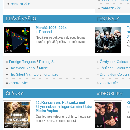
»
zobrazit více...
»
zobrazit více...
PRÁVĚ VYŠLO
FESTIVALY
Montáž 1996–2014
Fe
»
Traband
rů
g
Nová retrospektiva v dvaceti jedna
V 
písních přináší průřez proměnlivou...
pr
02.08.
02.08.
»
Foreign Tongues
/
Rolling Stones
»
Čtvrtý den Colours:
»
The Wow! Signal
/
Muse
»
Třetí den Colours: 
»
The Silent Architect
/
Teramaze
»
Druhý den Colours: 
»
zobrazit více...
»
zobrazit více...
ČLÁNKY
VIDEOKLIPY
12. Koncert pro Kaštánka pod
Kř
širým nebem v legendárním klubu
si
Modrá Vopice
Bu
Čas letí neskutečně rychle.... I letos se
ka
bude 8. srpna v klubu Modrá...
28.07.
04.08.