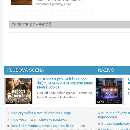
nevšimnout pohody, která...
ZADEJTE KOMENTÁŘ
KLUBOVÁ SCÉNA
NAŽIVO
12. Koncert pro Kaštánka pod
Q
širým nebem v legendárním klubu
K
Modrá Vopice
D
Čas letí neskutečně rychle.... I letos se
Q
bude 8. srpna v klubu Modrá...
28.07.
07.08.
»
Magický večer a dvojitý křest na Cargo...
»
Kurt Vile přiveze
nejosobnější...
»
Indie večer na smíchovské náplavce
»
Slavící Kandráčov
»
Jana Uriel Kratochvílová s kapelou Illuminati.ca...
»
Mezi melancholií a