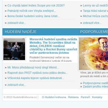
»
Co chystá label Indies Scope pro rok 2026?
»
Lenny se už nedrží
»
Patnáctý ročník cen Vinyla zveřejnil...
»
Tanja hlásí návrat v
»
Ikona české hudební scény Jana Uriel...
»
Michal Hrůza zachyc
»
zobrazit více...
»
zobrazit více...
HUDEBNÍ NADĚJE
PODPORUJEME
Moravská hudební spodina ovládla
Melodku. The Scrambles lákali na
debut, CHLEB!K rozdával
chlebíčky a Rocket Bunny uzavřeli
večer punkrockovou jistotou
Poslední červencový večer se na
03.08.
brněnské Melodce setkaly tři kapely...
»
Mr. Moss představují nový singl Weird...
»
Rapové duo PAST vydává svou pátou desku...
Víme, jak je těžké pro
prorazit do médií a tím
»
Vršovická kapela tojeon vydává debutové...
»
Podporujeme nadě
»
zobrazit více...
»
Zadání profilu inter
© 2010 HudebniKnihovna.cz |
O Hudební knihovna
Reklama
Partneři
Kontakty