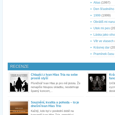
Alias
(1997)
Den šťastného
1999
(1999)
Obrátíš mi nar
Utek mi pes
(20
Láska jako oliv
Vítr ve vlasech
Krásnej dar
(20
Pramínek času
RECENZE
Chlapíci z Ivan Hlas Tria na sebe
Krá
prostě slyší
fan
Písničkář Ivan Hlas je pro mě jistota. Že
Urči
nenapíše hloupou skladbu, neodehraje
vyzn
špatný koncert,...
desk
Souznění, kvalita a pohoda – to je
dnešní Ivan Hlas Trio
Každý, kdo byl v poslední době na
koncertě Ivan Hlas Tria, nemohl si