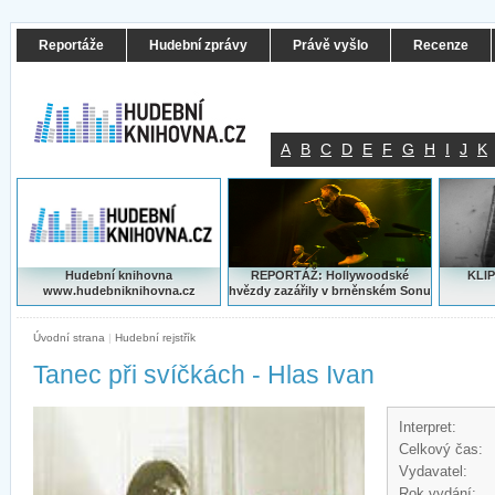
Reportáže
Hudební zprávy
Právě vyšlo
Recenze
A
B
C
D
E
F
G
H
I
J
K
Hudební knihovna
REPORTÁŽ: Hollywoodské
KLIP
www.hudebniknihovna.cz
hvězdy zazářily v brněnském Sonu
Úvodní strana
|
Hudební rejstřík
Tanec při svíčkách - Hlas Ivan
Interpret:
Celkový čas:
Vydavatel:
Rok vydání: