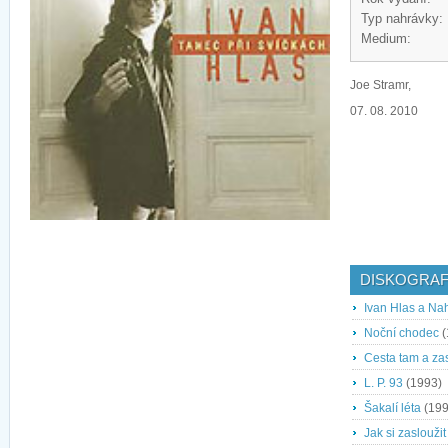
Typ nahrávky:
Medium:
Joe Stramr,
07. 08. 2010
DISKOGRAF
Ivan Hlas a Na
Noční chodec
(
Cesta tam a za
L. P. 93
(1993)
Šakalí léta
(199
Jak si zaslouži