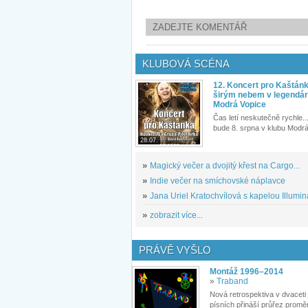
ZADEJTE KOMENTÁŘ
KLUBOVÁ SCÉNA
12. Koncert pro Kaštán
širým nebem v legendár
Modrá Vopice
Čas letí neskutečně rychle...
bude 8. srpna v klubu Modrá
28.07.
»
Magický večer a dvojitý křest na Cargo...
»
Indie večer na smíchovské náplavce
»
Jana Uriel Kratochvílová s kapelou Illuminat
»
zobrazit více...
PRÁVĚ VYŠLO
Montáž 1996–2014
»
Traband
Nová retrospektiva v dvaceti
písních přináší průřez proměn