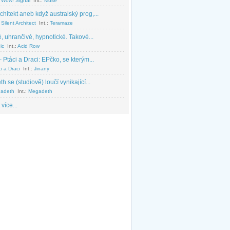
 Wow! Signal
Int.:
Muse
chitekt aneb když australský prog,...
Silent Architect
Int.:
Teramaze
, uhrančivé, hypnotické. Takové...
ic
Int.:
Acid Row
 Ptáci a Draci: EPčko, se kterým...
i a Draci
Int.:
Jinany
 se (studiově) loučí vynikající...
adeth
Int.:
Megadeth
 více...