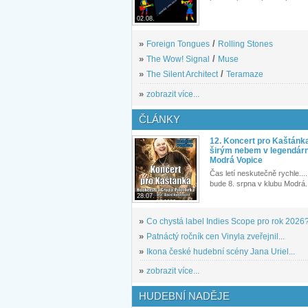
02.08.
»
Foreign Tongues
/
Rolling Stones
»
The Wow! Signal
/
Muse
»
The Silent Architect
/
Teramaze
»
zobrazit více...
ČLÁNKY
12. Koncert pro Kaštánk
širým nebem v legendár
Modrá Vopice
Čas letí neskutečně rychle.... 
bude 8. srpna v klubu Modrá.
28.07.
»
Co chystá label Indies Scope pro rok 2026
»
Patnáctý ročník cen Vinyla zveřejnil...
»
Ikona české hudební scény Jana Uriel...
»
zobrazit více...
HUDEBNÍ NADĚJE