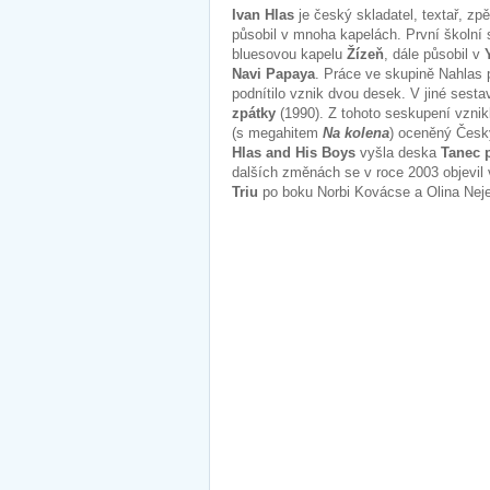
Ivan Hlas
je český skladatel, textař, zp
působil v mnoha kapelách. První školní
bluesovou kapelu
Žízeň
, dále působil v
Navi Papaya
. Práce ve skupině Nahlas 
podnítilo vznik dvou desek. V jiné sest
zpátky
(1990). Z tohoto seskupení vzni
(s megahitem
Na kolena
) oceněný Čes
Hlas and His Boys
vyšla deska
Tanec p
dalších změnách se v roce 2003 objevil
Triu
po boku Norbi Kovácse a Olina Neje