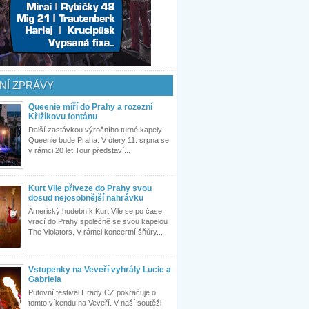
NÍ ZPRÁVY
Queenie míří do Prahy a rozezní
Křižíkovu fontánu
Další zastávkou výročního turné kapely
Queenie bude Praha. V úterý 11. srpna se
v rámci 20 let Tour představí...
Kurt Vile přiveze do Prahy svou
dosud nejosobnější nahrávku
Americký hudebník Kurt Vile se po čase
vrací do Prahy společně se svou kapelou
The Violators. V rámci koncertní šňůry...
Vstupenky na Veveří vyhrály Lucie a
Gabriela
Putovní festival Hrady CZ pokračuje o
tomto víkendu na Veveří. V naší soutěži