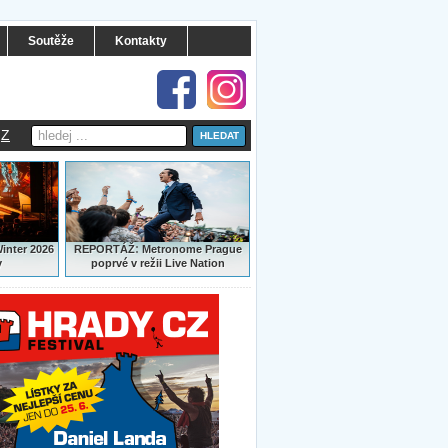
Soutěže
Kontakty
Z
:
Winter 2026
REPORTÁŽ
Metronome Prague
y
poprvé v režii Live Nation