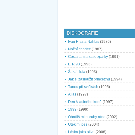
DISKOGRAFIE
Ivan Hlas a Nahlas
(1986)
Noční chodec
(1987)
Cesta tam a zase zpátky
(1991)
L. P. 93
(1993)
Šakalí léta
(1993)
Jak si zasloužit princeznu
(1994)
Tanec při svíčkách
(1995)
Alias
(1997)
Den šťastného koně
(1997)
1999
(1999)
Obrátíš mi naruby ráno
(2002)
Utek mi pes
(2004)
Láska jako oliva
(2008)