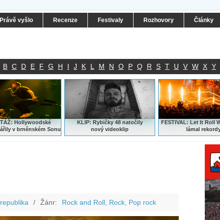
Právě vyšlo
Recenze
Festivaly
Rozhovory
Články
B
C
D
E
F
G
H
I
J
K
L
M
N
O
P
Q
R
S
T
U
V
W
X
Y
ÁŽ: Hollywoodské
KLIP: Rybičky 48 natočily
FESTIVAL:
Let It Roll 
ářily v brněnském Sonu
nový
videoklip
lámal rekord
republika
/
Žánr:
Rock and Roll, Rock, Pop rock