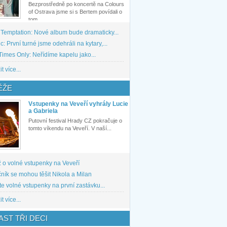
Bezprostředně po koncertě na Colours
of Ostrava jsme si s Bertem povídali o
tom,...
 Temptation: Nové album bude dramaticky...
: První turné jsme odehráli na kytary,...
imes Only: Neřídíme kapelu jako...
t více...
ĚŽE
Vstupenky na Veveří vyhrály Lucie
a Gabriela
Putovní festival Hrady CZ pokračuje o
tomto víkendu na Veveří. V naší...
 o volné vstupenky na Veveří
ník se mohou těšit Nikola a Milan
te volné vstupenky na první zastávku...
t více...
ST TŘI DECI