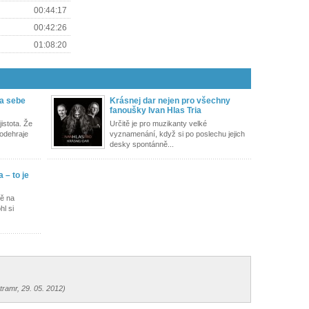
00:44:17
00:42:26
01:08:20
na sebe
Krásnej dar nejen pro všechny
fanoušky Ivan Hlas Tria
istota. Že
Určitě je pro muzikanty velké
odehraje
vyznamenání, když si po poslechu jejich
desky spontánně...
 – to je
bě na
hl si
tramr, 29. 05. 2012)