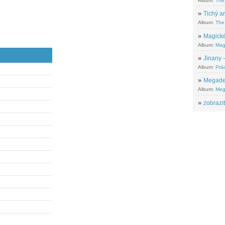
Album:
The
»
Tichý ar
Album:
The 
»
Magické
Album:
Mag
»
Jinany –
Album:
Ptác
»
Megadeth
Album:
Meg
»
zobrazit