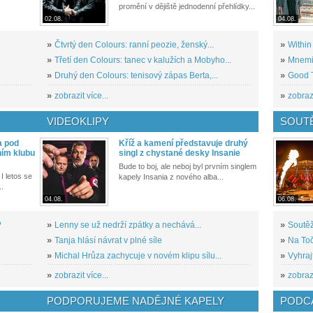
promění v dějiště jednodenní přehlídky...
02.08.
04.08.
»
Čtvrtý den Colours: ranní peozie, ženský...
»
Within
»
Třetí den Colours: tanec v kalužích a Mobyho...
»
Mnemic
»
Druhý den Colours: tenisový zápas Berta,...
»
Good T
»
zobrazit více...
»
zobrazi
VIDEOKLIPY
SOUT
a pod
Kříž a kamení představuje druhý
ním klubu
singl z chystané desky Insanie
Bude to boj, ale neboj byl prvním singlem
I letos se
kapely Insania z nového alba...
..
04.08.
06.08.
?
»
Lenny se už nedrží zpátky a nechává...
»
Soutěž
»
Tanja hlásí návrat v plné síle
»
Na Toč
»
Michal Hrůza zachycuje v novém klipu sílu...
»
Vyhraj
»
zobrazit více...
»
zobrazi
PODPORUJEME NADĚJNÉ KAPELY
PODCA