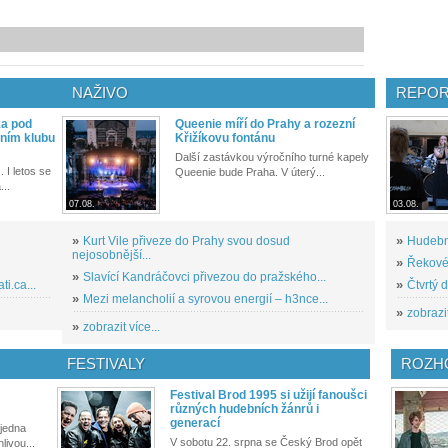
NAŽIVO
REPOR
ka pod
Queenie míří do Prahy a rozezní
ním klubu
Křižíkovu fontánu
Další zastávkou výročního turné kapely
. I letos se
Queenie bude Praha. V úterý...
...
07.08.
03.08.
»
Kurt Vile přiveze do Prahy svou dosud
»
Hudební
nejosobnější...
»
Řekové 
»
Slavící Kandráčovci přivezou do pražského...
i.ca...
»
Čtvrtý 
»
Mezi melancholií a syrovou energií – h3nce...
»
zobrazit
»
zobrazit více...
FESTIVALY
ROZH
Festival Brod 1995 si užijí fanoušci
různých hudebních žánrů i
generací
 jedna
V sobotu 22. srpna se Český Brod opět
livou...