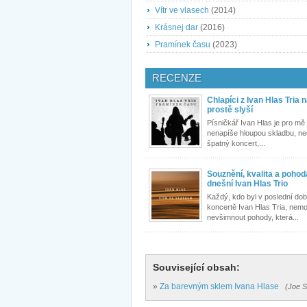
Vítr ve vlasech
(2014)
Krásnej dar
(2016)
Pramínek času
(2023)
RECENZE
Chlapíci z Ivan Hlas Tria 
prostě slyší
Písničkář Ivan Hlas je pro mě j
nenapíše hloupou skladbu, ne
špatný koncert,...
Souznění, kvalita a pohoda
dnešní Ivan Hlas Trio
Každý, kdo byl v poslední do
koncertě Ivan Hlas Tria, nemo
nevšimnout pohody, která...
Související obsah:
»
Za barevným sklem Ivana Hlase
(Joe S