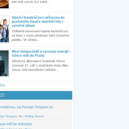
jste moli vyhrát 2x2 volné...
Slavící Kandráčovci přivezou do
pražského Gauče největší hity i
výroční album
Oblíbená slovenská kapela Kandráčovci
se letos v srpnu představí také českému
publiku. Ve středu...
Mezi melancholií a syrovou energií –
h3nce míří do Prahy
Německý alternativní hudebník h3nce
vystoupí 21. září v pražském klubu Bike
Jesus, kde fanouškům nabídne...
íce...
ZE
nestárnou, na Foreign Tongues se
.
eign Tongues
Int.:
Rolling Stones
use míří ke hvězdám