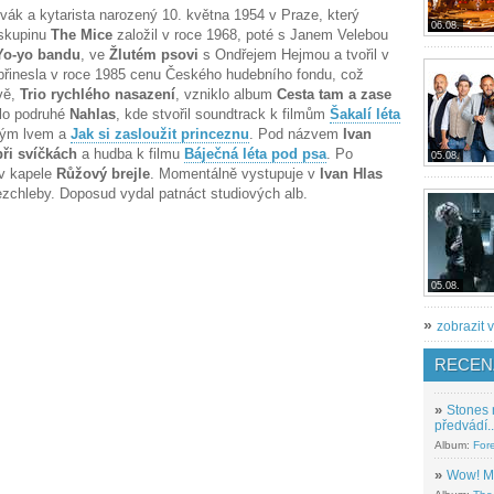
ěvák a kytarista narozený 10. května 1954 v Praze, který
06.08.
 skupinu
The Mice
založil v roce 1968, poté s Janem Velebou
Yo-yo bandu
, ve
Žlutém psovi
s Ondřejem Hejmou a tvořil v
přinesla v roce 1985 cenu Českého hudebního fondu, což
avě,
Trio rychlého nasazení
, vzniklo album
Cesta tam a zase
klo podruhé
Nahlas
, kde stvořil soundtrack k filmům
Šakalí léta
kým lvem a
Jak si zasloužit princeznu
. Pod názvem
Ivan
ři svíčkách
a hudba k filmu
Báječná léta pod psa
. Po
05.08.
 v kapele
Růžový brejle
. Momentálně vystupuje v
Ivan Hlas
zchleby. Doposud vydal patnáct studiových alb.
05.08.
»
zobrazit v
RECEN
»
Stones 
předvádí..
Album:
For
»
Wow! M