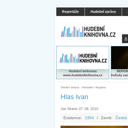
Reportáže
Hudební zprávy
A
Hudební knihovna
REPORT
www.hudebniknihovna.cz
hvězdy zaz
Úvodní strana
|
Interpret / skupina
Hlas Ivan
Joe Stramr, 07. 08. 2010
Existence:
1954
/
Země:
Česká 