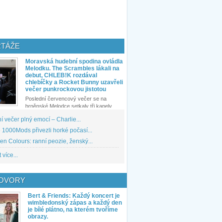
TÁŽE
Moravská hudební spodina ovládla
Melodku. The Scrambles lákali na
debut, CHLEB!K rozdával
chlebíčky a Rocket Bunny uzavřeli
večer punkrockovou jistotou
Poslední červencový večer se na
brněnské Melodce setkaly tři kapely...
 večer plný emocí – Charlie...
1000Mods přivezli horké počasí...
den Colours: ranní peozie, ženský...
 více...
OVORY
Bert & Friends: Každý koncert je
wimbledonský zápas a každý den
je bílé plátno, na kterém tvoříme
obrazy.