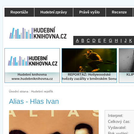
Reportáže
Hudební zprávy
Právě vyšlo
Recenze
A
B
C
D
E
F
G
H
I
J
K
Hudební knihovna
REPORTÁŽ: Hollywoodské
KLIP
www.hudebniknihovna.cz
hvězdy zazářily v brněnském Sonu
Úvodní strana
|
Hudební rejstřík
Alias - Hlas Ivan
Interpret:
Celkový čas:
Vydavatel:
Rok vydání: