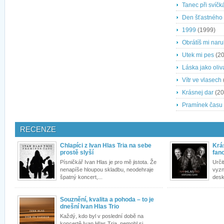
Tanec při svíčk
Den šťastného
1999
(1999)
Obrátíš mi nar
Utek mi pes
(20
Láska jako oliv
Vítr ve vlasech
Krásnej dar
(20
Pramínek času
RECENZE
Chlapíci z Ivan Hlas Tria na sebe
Krá
prostě slyší
fan
Písničkář Ivan Hlas je pro mě jistota. Že
Urči
nenapíše hloupou skladbu, neodehraje
vyzn
špatný koncert,...
desk
Souznění, kvalita a pohoda – to je
dnešní Ivan Hlas Trio
Každý, kdo byl v poslední době na
koncertě Ivan Hlas Tria, nemohl si