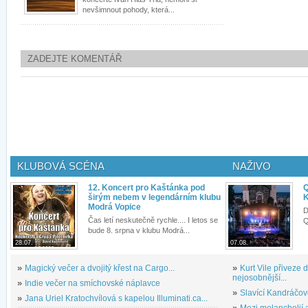
nevšimnout pohody, která...
ZADEJTE KOMENTÁŘ
KLUBOVÁ SCÉNA
NAŽIVO
12. Koncert pro Kaštánka pod
Q
širým nebem v legendárním klubu
K
Modrá Vopice
D
Čas letí neskutečně rychle.... I letos se
Q
bude 8. srpna v klubu Modrá...
28.07.
07.08.
»
Magický večer a dvojitý křest na Cargo...
»
Kurt Vile přiveze
nejosobnější...
»
Indie večer na smíchovské náplavce
»
Slavící Kandráčov
»
Jana Uriel Kratochvílová s kapelou Illuminati.ca...
»
Mezi melancholií a