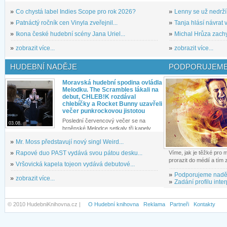
»
Co chystá label Indies Scope pro rok 2026?
»
Lenny se už nedrží
»
Patnáctý ročník cen Vinyla zveřejnil...
»
Tanja hlásí návrat v
»
Ikona české hudební scény Jana Uriel...
»
Michal Hrůza zachyc
»
zobrazit více...
»
zobrazit více...
HUDEBNÍ NADĚJE
PODPORUJEME
Moravská hudební spodina ovládla
Melodku. The Scrambles lákali na
debut, CHLEB!K rozdával
chlebíčky a Rocket Bunny uzavřeli
večer punkrockovou jistotou
Poslední červencový večer se na
03.08.
brněnské Melodce setkaly tři kapely...
»
Mr. Moss představují nový singl Weird...
»
Rapové duo PAST vydává svou pátou desku...
Víme, jak je těžké pro
prorazit do médií a tím
»
Vršovická kapela tojeon vydává debutové...
»
Podporujeme nadě
»
zobrazit více...
»
Zadání profilu inter
© 2010 HudebniKnihovna.cz |
O Hudební knihovna
Reklama
Partneři
Kontakty