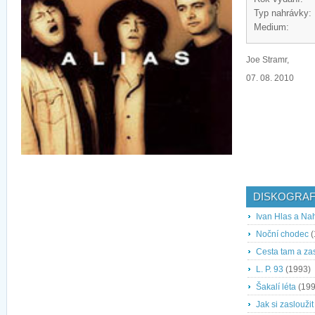
Typ nahrávky:
Medium:
Joe Stramr,
07. 08. 2010
DISKOGRAF
Ivan Hlas a Na
Noční chodec
(
Cesta tam a za
L. P. 93
(1993)
Šakalí léta
(199
Jak si zaslouži