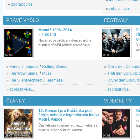
»
zobrazit více...
»
zobrazit více...
PRÁVĚ VYŠLO
FESTIVALY
Montáž 1996–2014
Fe
»
Traband
rů
g
Nová retrospektiva v dvaceti jedna
V 
písních přináší průřez proměnlivou...
pr
02.08.
02.08.
»
Foreign Tongues
/
Rolling Stones
»
Čtvrtý den Colours:
»
The Wow! Signal
/
Muse
»
Třetí den Colours: 
»
The Silent Architect
/
Teramaze
»
Druhý den Colours: 
»
zobrazit více...
»
zobrazit více...
ČLÁNKY
VIDEOKLIPY
12. Koncert pro Kaštánka pod
Kř
širým nebem v legendárním klubu
si
Modrá Vopice
Bu
Čas letí neskutečně rychle.... I letos se
ka
bude 8. srpna v klubu Modrá...
28.07.
04.08.