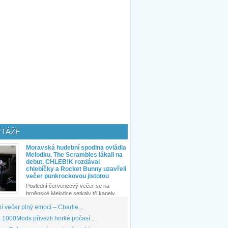
TÁŽE
Moravská hudební spodina ovládla
Melodku. The Scrambles lákali na
debut, CHLEB!K rozdával
chlebíčky a Rocket Bunny uzavřeli
večer punkrockovou jistotou
Poslední červencový večer se na
brněnské Melodce setkaly tři kapely...
 večer plný emocí – Charlie...
1000Mods přivezli horké počasí...