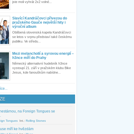
jste moli vyhrát 2x2 volné...
Slavící Kandráčovci přivezou do
pražského Gauče největší hity i
výroční album
Oblíbená slovenská kapela Kandráčovci
se letos v srpnu představí také českému
publiku. Ve středu...
Mezi melancholií a syrovou energií –
h3nce míří do Prahy
Německý alternativní hudebník h3nce
vystoupí 21. září v pražském klubu Bike
Jesus, kde fanouškům nabídne...
íce...
ZE
nestárnou, na Foreign Tongues se
.
eign Tongues
Int.:
Rolling Stones
use míří ke hvězdám