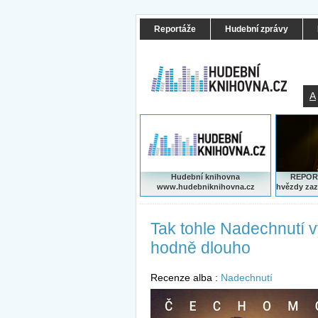
Reportáže
Hudební zprávy
A
Hudební knihovna
REPORT
www.hudebniknihovna.cz
hvězdy zaz
Tak tohle Nadechnutí 
hodně dlouho
Recenze alba :
Nadechnutí