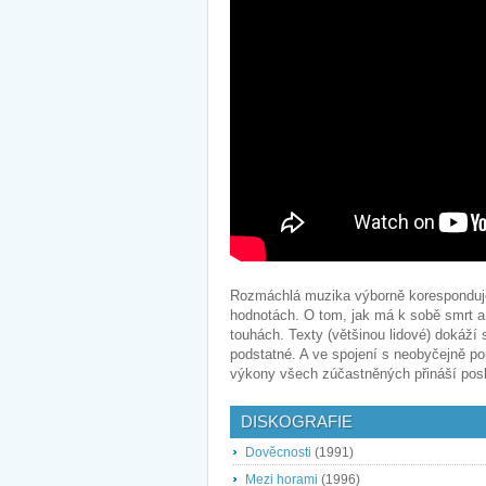
Rozmáchlá muzika výborně koresponduje s
hodnotách. O tom, jak má k sobě smrt a 
touhách. Texty (většinou lidové) dokáží 
podstatné. A ve spojení s neobyčejně 
výkony všech zúčastněných přináší pos
DISKOGRAFIE
Dověcnosti
(1991)
Mezi horami
(1996)