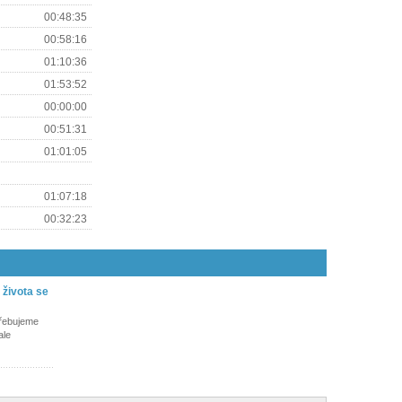
00:48:35
00:58:16
01:10:36
01:53:52
00:00:00
00:51:31
01:01:05
01:07:18
00:32:23
života se
třebujeme
ale