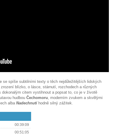
e spíše subtilními texty o těch nejdůležitějších lidských
zrození blízko, o lásce, stárnutí, rozchodech a různých
s dokonalým citem vystihnout a popsat to, co je v životě
poutavou hudbou
Čechomoru
, moderním zvukem a skvělými
lech alba
Nadechnutí
hodně silný zážitek.
00:39:09
00:51:05