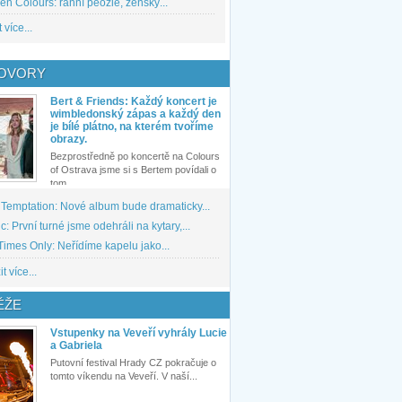
den Colours: ranní peozie, ženský...
 více...
OVORY
Bert & Friends: Každý koncert je
wimbledonský zápas a každý den
je bílé plátno, na kterém tvoříme
obrazy.
Bezprostředně po koncertě na Colours
of Ostrava jsme si s Bertem povídali o
tom,...
 Temptation: Nové album bude dramaticky...
: První turné jsme odehráli na kytary,...
imes Only: Neřídíme kapelu jako...
t více...
ĚŽE
Vstupenky na Veveří vyhrály Lucie
a Gabriela
Putovní festival Hrady CZ pokračuje o
tomto víkendu na Veveří. V naší...