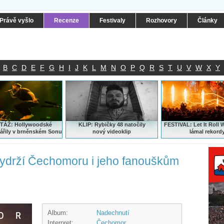
Právě vyšlo
Recenze
Festivaly
Rozhovory
Články
B
C
D
E
F
G
H
I
J
K
L
M
N
O
P
Q
R
S
T
U
V
W
X
Y
ÁŽ: Hollywoodské
KLIP: Rybičky 48 natočily
FESTIVAL:
Let It Roll 
ářily v brněnském Sonu
nový
videoklip
lámal rekord
vydrží Čechomoru i jeho fanouškům
Album:
Nadechnutí
Interpret:
Čechomor