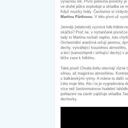
výraznou roli. První polovina písničky je 
ve druhé půlce exploduje a skladba se 
Když muziky hrály. Čechomor si vždycky 
Martinu Pártlovou
. V této písni už vyst
Jemněji (relativně) vyznívá folk-folklór
skáčko? Proč ne, v roztančené písničc
tady to Martina rozbalí naplno, tuto ch
Orchestrální aranžmá určují pestrou, d
dechy, vytvářející kouzelnou atmosféru,
a bicí (samozřejmě i strhující dechy) v p
blíže zase k folklóru.
Také píseň
Chvála bohu
otevírají různé 
silnou, až magickou atmosférou. Kontras
s balkánskými rytmy. A máme tu další os
Léta moje léta
. Ale i ta je vygradován
více než šestiminutovou hudební lahůdku
pohlazení na závěr zajišťuje skladba
Ta
dechovky.