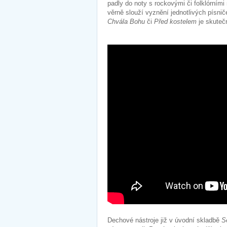
padly do noty s rockovými či folklórními n
věrně slouží vyznění jednotlivých písni
Chvála Bohu
či
Před kostelem
je skute
Dechové nástroje již v úvodní skladbě
S