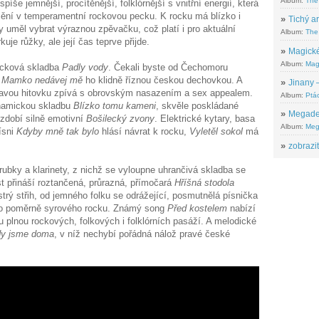
Album:
The
spíše jemnější, procítěnější, folklórnější s vnitřní energií, která
mění v temperamentní rockovou pecku. K rocku má blízko i
»
Tichý ar
uměl vybrat výraznou zpěvačku, což platí i pro aktuální
Album:
The 
rkuje růžky, ale její čas teprve přijde.
»
Magické
Album:
Mag
-rocková skladba
Padly vody
. Čekali byste od Čechomoru
e
Mamko nedávej mě
ho klidně říznou českou dechovkou. A
»
Jinany –
ytlavou hitovku zpívá s obrovským nasazením a sex appealem.
Album:
Ptác
ynamickou skladbu
Blízko tomu kameni
, skvěle poskládané
»
Megadeth
 zdobí silně emotivní
Bošilecký zvony
. Elektrické kytary, basa
Album:
Meg
ísni
Kdyby mně tak bylo
hlásí návrat k rocku,
Vyletěl sokol
má
»
zobrazit
trubky a klarinety, z nichž se vyloupne uhrančivá skladba se
t přináší roztančená, průrazná, přímočará
Hříšná stodola
trý střih, od jemného folku se odrážející, posmutnělá písnička
a do poměrně syrového rocku. Známý song
Před kostelem
nabízí
 plnou rockových, folkových i folklórních pasáží. A melodické
dy jsme doma
, v níž nechybí pořádná nálož pravé české