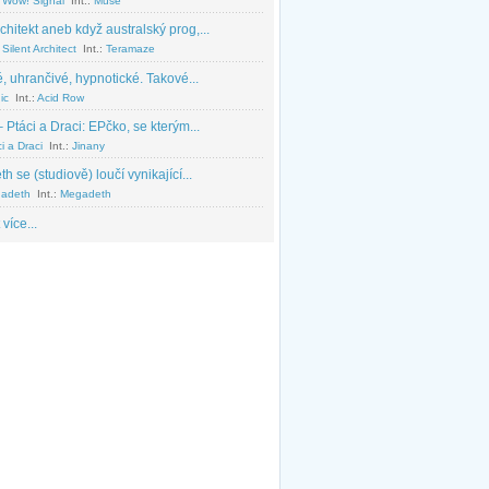
 Wow! Signal
Int.:
Muse
chitekt aneb když australský prog,...
Silent Architect
Int.:
Teramaze
, uhrančivé, hypnotické. Takové...
ic
Int.:
Acid Row
 Ptáci a Draci: EPčko, se kterým...
i a Draci
Int.:
Jinany
 se (studiově) loučí vynikající...
adeth
Int.:
Megadeth
 více...