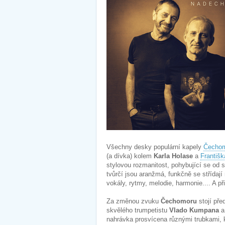
Všechny desky populární kapely
Čecho
(a dívka) kolem
Karla Holase
a
Františ
stylovou rozmanitost, pohybující se od 
tvůrčí jsou aranžmá, funkčně se střídaj
vokály, rytmy, melodie, harmonie.... A 
Za změnou zvuku
Čechomoru
stojí pře
skvělého trumpetistu
Vlado Kumpana
a
nahrávka prosvícena různými trubkami, kř