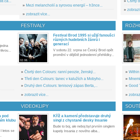
i.ca...
»
Čtvrtý 
»
Mezi melancholií a syrovou energií – h3nce...
»
zobrazit
»
zobrazit více...
FESTIVALY
ROZH
Festival Brod 1995 si užijí fanoušci
různých hudebních žánrů i
generací
 jedna
V sobotu 22. srpna se Český Brod opět
livou...
promění v dějiště jednodenní přehlídky...
02.08.
04.08.
»
Čtvrtý den Colours: ranní peozie, ženský...
»
Within
»
Třetí den Colours: tanec v kalužích a Mobyho...
»
Mnemic
»
Druhý den Colours: tenisový zápas Berta,...
»
Good T
»
zobrazit více...
»
zobrazi
VIDEOKLIPY
SOUT
a pod
Kříž a kamení představuje druhý
ním klubu
singl z chystané desky Insanie
Bude to boj, ale neboj byl prvním singlem
I letos se
kapely Insania z nového alba...
..