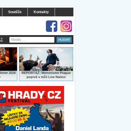
Soutěže
Kontakty
Z
:
Winter 2026
REPORTÁŽ
Metronome Prague
y
poprvé v režii Live Nation