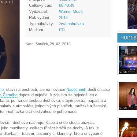
Celkový čas:
00:48:49
Vydavatel:
Warner Music
Rok vydání:
2018
Typ nahrávky:
živá nahrávka
Medium:
CD
HUDEB
Karel Souček, 29. 03. 2018
07.08.
mor
staví na pestrosti, ale na novince
Nadechnutí
došli chlapci
ka Černého
doposud nejdále. A zdaleka se nejedná jen o
ska až po říznou českou dechovku, stejně pestrá, nápaditá a
í nálady a atmosféra jednotlivých písniček, mužské a ženské
07.08.
přitom nahrávka drží obdivuhodně pohromadě.
devším dechové nástroje. Kapela si do studia přizvala
 jeho muzikanty, celkem třináct hráčů na dechy. A tak je
ídlovkami, tubami, pozouny či klarinety, které si výborně