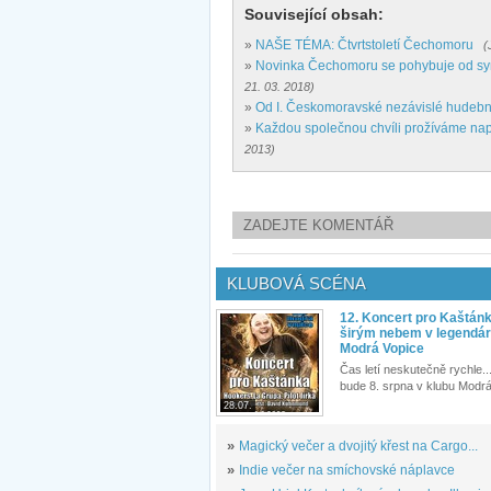
Související obsah:
»
NAŠE TÉMA: Čtvrtstoletí Čechomoru
(
»
Novinka Čechomoru se pohybuje od sy
21. 03. 2018)
»
Od I. Českomoravské nezávislé hudebn
»
Každou společnou chvíli prožíváme nap
2013)
ZADEJTE KOMENTÁŘ
KLUBOVÁ SCÉNA
12. Koncert pro Kaštán
širým nebem v legendár
Modrá Vopice
Čas letí neskutečně rychle...
bude 8. srpna v klubu Modrá
28.07.
»
Magický večer a dvojitý křest na Cargo...
»
Indie večer na smíchovské náplavce