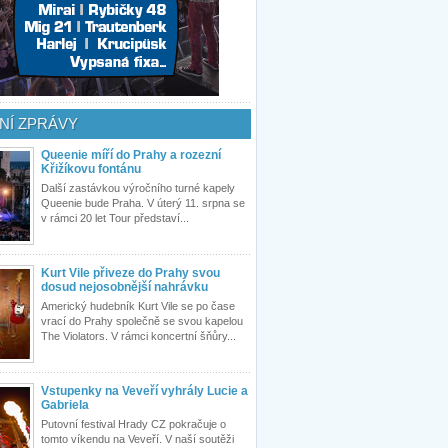
NÍ ZPRÁVY
Queenie míří do Prahy a rozezní
Křižíkovu fontánu
Další zastávkou výročního turné kapely
Queenie bude Praha. V úterý 11. srpna se
v rámci 20 let Tour představí...
Kurt Vile přiveze do Prahy svou
dosud nejosobnější nahrávku
Americký hudebník Kurt Vile se po čase
vrací do Prahy společně se svou kapelou
The Violators. V rámci koncertní šňůry...
Vstupenky na Veveří vyhrály Lucie a
Gabriela
Putovní festival Hrady CZ pokračuje o
tomto víkendu na Veveří. V naší soutěži