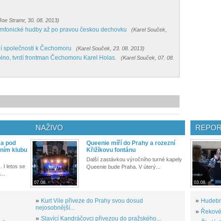
Joe Stramr, 30. 08. 2013)
mfonické hudby až po pravou českou dechovku
(Karel Souček,
í společnosti k Čechomoru
(Karel Souček, 23. 08. 2013)
lno, tvrdí frontman Čechomoru Karel Holas.
(Karel Souček, 07. 08.
NAŽIVO
REPOR
ka pod
Queenie míří do Prahy a rozezní
ním klubu
Křižíkovu fontánu
Další zastávkou výročního turné kapely
. I letos se
Queenie bude Praha. V úterý...
...
07.08.
03.08.
»
Kurt Vile přiveze do Prahy svou dosud
»
Hudební
nejosobnější...
»
Řekové 
»
Slavící Kandráčovci přivezou do pražského...