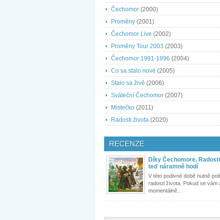
Čechomor
(2000)
Proměny
(2001)
Čechomor Live
(2002)
Proměny Tour 2003
(2003)
Čechomor 1991-1996
(2004)
Co sa stalo nové
(2005)
Stalo sa živě
(2006)
Sváteční Čechomor
(2007)
Místečko
(2011)
Radosti života
(2020)
RECENZE
Díky Čechomore, Radosti 
teď náramně hodí
V této podivné době nutně po
radosti života. Pokud se vám 
momentálně...