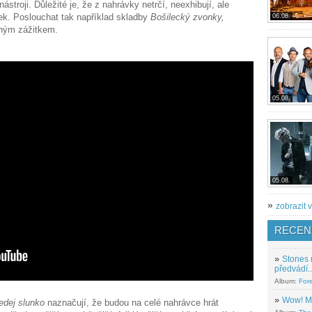
ástroji. Důležité je, že z nahrávky netrčí, neexhibují, ale
ček. Poslouchat tak například skladby
Bošilecký zvonky,
06.08.
čným zážitkem.
05.08.
05.08.
»
zobrazit v
RECEN
»
Stones 
předvádí..
Album:
For
»
Wow! M
edej slunko
naznačují, že budou na celé nahrávce hrát