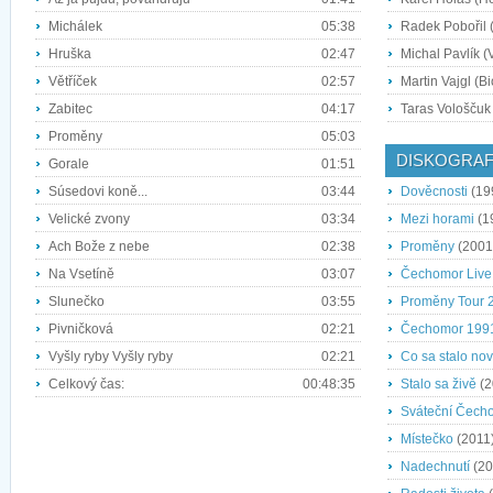
Michálek
05:38
Radek Pobořil 
Hruška
02:47
Michal Pavlík (
Větříček
02:57
Martin Vajgl (Bi
Zabitec
04:17
Taras Vološčuk
Proměny
05:03
DISKOGRAF
Gorale
01:51
Súsedovi koně...
03:44
Dověcnosti
(19
Velické zvony
03:34
Mezi horami
(1
Ach Bože z nebe
02:38
Proměny
(2001
Na Vsetíně
03:07
Čechomor Live
Slunečko
03:55
Proměny Tour 
Pivničková
02:21
Čechomor 199
Vyšly ryby Vyšly ryby
02:21
Co sa stalo no
Celkový čas:
00:48:35
Stalo sa živě
(2
Sváteční Čech
Místečko
(2011
Nadechnutí
(20