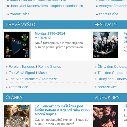
»
Jana Uriel Kratochvílová s kapelou Illuminati.ca...
»
Anonymní hudební 
»
zobrazit více...
»
zobrazit více...
PRÁVĚ VYŠLO
FESTIVALY
Montáž 1996–2014
Fe
»
Traband
rů
g
Nová retrospektiva v dvaceti jedna
V 
písních přináší průřez proměnlivou...
pr
02.08.
02.08.
»
Foreign Tongues
/
Rolling Stones
»
Čtvrtý den Colours:
»
The Wow! Signal
/
Muse
»
Třetí den Colours: 
»
The Silent Architect
/
Teramaze
»
Druhý den Colours: 
»
zobrazit více...
»
zobrazit více...
ČLÁNKY
VIDEOKLIPY
12. Koncert pro Kaštánka pod
Kř
širým nebem v legendárním klubu
si
Modrá Vopice
Bu
Čas letí neskutečně rychle.... I letos se
ka
bude 8. srpna v klubu Modrá...