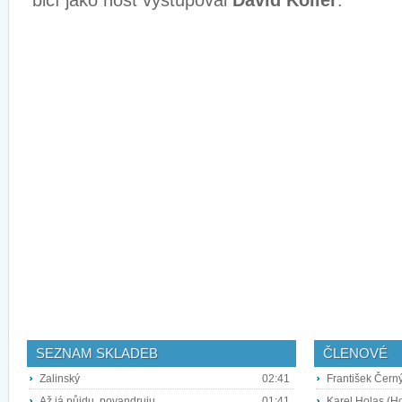
bicí jako host vystupoval
David Koller
.
SEZNAM SKLADEB
ČLENOVÉ
Zalinský
02:41
František Černý
Až já půjdu, povandruju
01:41
Karel Holas (H