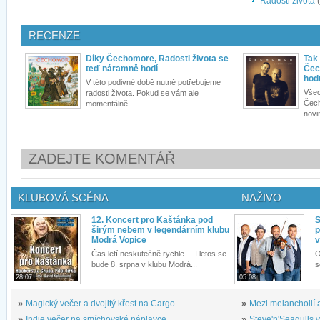
Radosti života
(
RECENZE
Díky Čechomore, Radosti života se
Tak
teď náramně hodí
Čec
hod
V této podivné době nutně potřebujeme
Všec
radosti života. Pokud se vám ale
Čech
momentálně...
novi
ZADEJTE KOMENTÁŘ
KLUBOVÁ SCÉNA
NAŽIVO
12. Koncert pro Kaštánka pod
S
širým nebem v legendárním klubu
p
Modrá Vopice
v
Čas letí neskutečně rychle.... I letos se
O
bude 8. srpna v klubu Modrá...
s
28.07.
05.08.
»
Magický večer a dvojitý křest na Cargo...
»
Mezi melancholií a
»
Indie večer na smíchovské náplavce
»
Steve'n'Seagulls v 