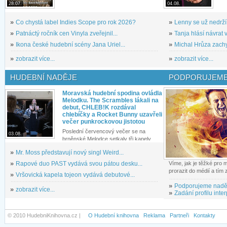
28.07.
04.08.
»
Co chystá label Indies Scope pro rok 2026?
»
Lenny se už nedrží
»
Patnáctý ročník cen Vinyla zveřejnil...
»
Tanja hlásí návrat v
»
Ikona české hudební scény Jana Uriel...
»
Michal Hrůza zachyc
»
zobrazit více...
»
zobrazit více...
HUDEBNÍ NADĚJE
PODPORUJEME
Moravská hudební spodina ovládla
Melodku. The Scrambles lákali na
debut, CHLEB!K rozdával
chlebíčky a Rocket Bunny uzavřeli
večer punkrockovou jistotou
Poslední červencový večer se na
03.08.
brněnské Melodce setkaly tři kapely...
»
Mr. Moss představují nový singl Weird...
»
Rapové duo PAST vydává svou pátou desku...
Víme, jak je těžké pro
prorazit do médií a tím
»
Vršovická kapela tojeon vydává debutové...
»
Podporujeme nadě
»
zobrazit více...
»
Zadání profilu inter
© 2010 HudebniKnihovna.cz |
O Hudební knihovna
Reklama
Partneři
Kontakty