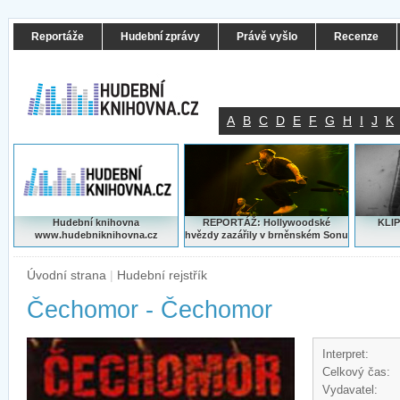
Reportáže
Hudební zprávy
Právě vyšlo
Recenze
A
B
C
D
E
F
G
H
I
J
K
Hudební knihovna
REPORTÁŽ: Hollywoodské
KLIP
www.hudebniknihovna.cz
hvězdy zazářily v brněnském Sonu
Úvodní strana
|
Hudební rejstřík
Čechomor - Čechomor
Interpret:
Celkový čas:
Vydavatel: