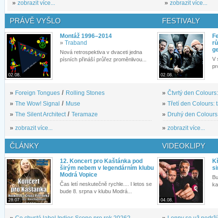
»
zobrazit více...
»
zobrazit více...
PRÁVĚ VYŠLO
FESTIVALY
Montáž 1996–2014
Fe
»
Traband
rů
g
Nová retrospektiva v dvaceti jedna
V 
písních přináší průřez proměnlivou...
pr
02.08.
02.08.
»
Foreign Tongues
/
Rolling Stones
»
Čtvrtý den Colours:
»
The Wow! Signal
/
Muse
»
Třetí den Colours: 
»
The Silent Architect
/
Teramaze
»
Druhý den Colours: 
»
zobrazit více...
»
zobrazit více...
ČLÁNKY
VIDEOKLIPY
12. Koncert pro Kaštánka pod
Kř
širým nebem v legendárním klubu
si
Modrá Vopice
Bu
Čas letí neskutečně rychle.... I letos se
ka
bude 8. srpna v klubu Modrá...
28.07.
04.08.
»
Co chystá label Indies Scope pro rok 2026?
»
Lenny se už nedrží