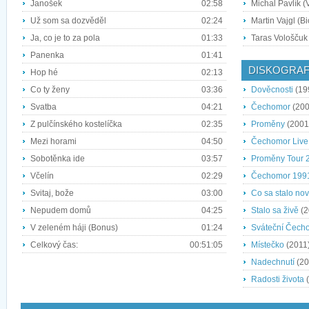
Janošek
02:58
Michal Pavlík (
Už som sa dozvěděl
02:24
Martin Vajgl (Bi
Ja, co je to za pola
01:33
Taras Vološčuk
Panenka
01:41
DISKOGRAF
Hop hé
02:13
Co ty ženy
03:36
Dověcnosti
(19
Svatba
04:21
Čechomor
(200
Z pulčínského kostelíčka
02:35
Proměny
(2001
Mezi horami
04:50
Čechomor Live
Sobotěnka ide
03:57
Proměny Tour 
Včelín
02:29
Čechomor 199
Svitaj, bože
03:00
Co sa stalo no
Nepudem domů
04:25
Stalo sa živě
(2
V zeleném háji (Bonus)
01:24
Sváteční Čech
Celkový čas:
00:51:05
Místečko
(2011
Nadechnutí
(20
Radosti života
(