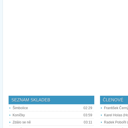
SEZNAM SKLADEB
ČLENOVÉ
Šimbolice
02:29
František Černý
Koníčky
03:59
Karel Holas (H
Zdálo se ně
03:11
Radek Pobořil 