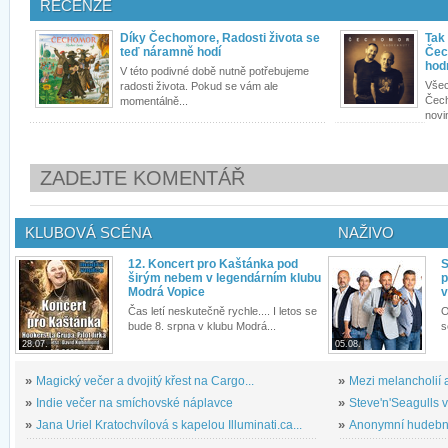
RECENZE
Díky Čechomore, Radosti života se
Tak
teď náramně hodí
Čec
hod
V této podivné době nutně potřebujeme
Všec
radosti života. Pokud se vám ale
Čech
momentálně...
novi
ZADEJTE KOMENTÁŘ
KLUBOVÁ SCÉNA
NAŽIVO
12. Koncert pro Kaštánka pod
S
širým nebem v legendárním klubu
p
Modrá Vopice
v
Čas letí neskutečně rychle.... I letos se
O
bude 8. srpna v klubu Modrá...
s
28.07.
05.08.
»
Magický večer a dvojitý křest na Cargo...
»
Mezi melancholií a
»
Indie večer na smíchovské náplavce
»
Steve'n'Seagulls v 
»
Jana Uriel Kratochvílová s kapelou Illuminati.ca...
»
Anonymní hudební 