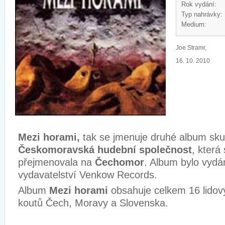
Rok vydání:
Typ nahrávky:
Medium:
Joe Stramr,
16. 10. 2010
Mezi horami,
tak se jmenuje druhé album sku
Českomoravská hudební společnost
, která
přejmenovala na
Čechomor
. Album bylo vydá
vydavatelství Venkow Records.
Album
Mezi horami
obsahuje celkem 16 lidov
koutů Čech, Moravy a Slovenska.