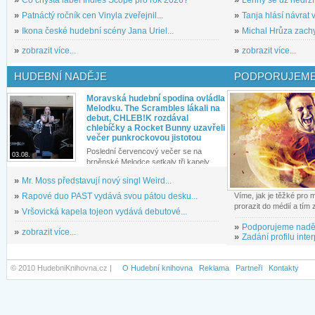
»
Patnáctý ročník cen Vinyla zveřejnil...
»
Tanja hlásí návrat v
»
Ikona české hudební scény Jana Uriel...
»
Michal Hrůza zachyc
»
zobrazit více...
»
zobrazit více...
HUDEBNÍ NADĚJE
PODPORUJEME
Moravská hudební spodina ovládla
Melodku. The Scrambles lákali na
debut, CHLEB!K rozdával
chlebíčky a Rocket Bunny uzavřeli
večer punkrockovou jistotou
Poslední červencový večer se na
03.08.
brněnské Melodce setkaly tři kapely...
»
Mr. Moss představují nový singl Weird...
»
Rapové duo PAST vydává svou pátou desku...
Víme, jak je těžké pro
prorazit do médií a tím
»
Vršovická kapela tojeon vydává debutové...
»
Podporujeme nadě
»
zobrazit více...
»
Zadání profilu inter
© 2010 HudebniKnihovna.cz |
O Hudební knihovna
Reklama
Partneři
Kontakty