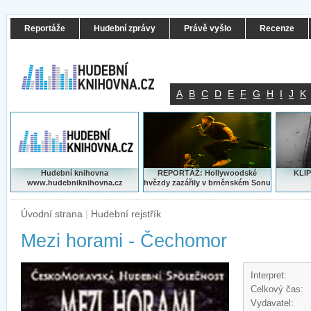
Reportáže
Hudební zprávy
Právě vyšlo
Recenze
A
B
C
D
E
F
G
H
I
J
K
Hudební knihovna
REPORTÁŽ: Hollywoodské
KLIP
www.hudebniknihovna.cz
hvězdy zazářily v brněnském Sonu
Úvodní strana
|
Hudební rejstřík
Mezi horami - Čechomor
Interpret:
Celkový čas:
Vydavatel: