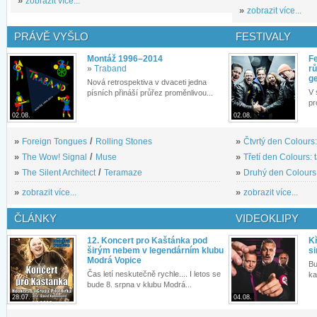
»
zobrazit více...
»
zobrazit více...
PRÁVĚ VYŠLO
FESTIVALY
Montáž 1996–2014
Fe
»
Traband
rů
g
Nová retrospektiva v dvaceti jedna
V 
písních přináší průřez proměnlivou...
pr
02.08.
02.08.
»
Foreign Tongues
/
Rolling Stones
»
Čtvrtý den Colours:
»
The Wow! Signal
/
Muse
»
Třetí den Colours: 
»
The Silent Architect
/
Teramaze
»
Druhý den Colours: 
»
zobrazit více...
»
zobrazit více...
ČLÁNKY
VIDEOKLIPY
12. Koncert pro Kaštánka pod
Kř
širým nebem v legendárním klubu
si
Modrá Vopice
Bu
Čas letí neskutečně rychle.... I letos se
ka
bude 8. srpna v klubu Modrá...
28.07.
04.08.