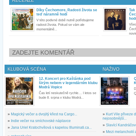
RECENZE
Díky Čechomore, Radosti života se
Tak
teď náramně hodí
Čec
hod
V této podivné době nutně potřebujeme
Všec
radosti života. Pokud se vám ale
Čech
momentálně...
novi
ZADEJTE KOMENTÁŘ
KLUBOVÁ SCÉNA
NAŽIVO
12. Koncert pro Kaštánka pod
Q
širým nebem v legendárním klubu
K
Modrá Vopice
D
Čas letí neskutečně rychle.... I letos se
Q
bude 8. srpna v klubu Modrá...
28.07.
07.08.
»
Magický večer a dvojitý křest na Cargo...
»
Kurt Vile přiveze
nejosobnější...
»
Indie večer na smíchovské náplavce
»
Slavící Kandráčov
»
Jana Uriel Kratochvílová s kapelou Illuminati.ca...
»
Mezi melancholií a