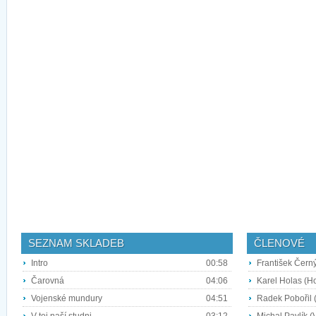
SEZNAM SKLADEB
ČLENOVÉ
Intro
00:58
František Černý
Čarovná
04:06
Karel Holas (H
Vojenské mundury
04:51
Radek Pobořil 