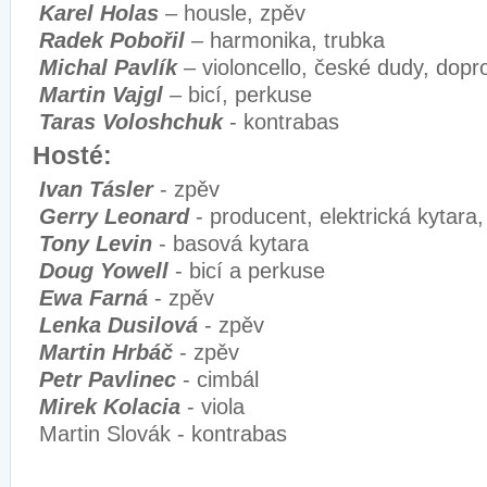
Karel Holas
– housle, zpěv
Radek Pobořil
– harmonika, trubka
Michal Pavlík
– violoncello, české dudy, dop
Martin Vajgl
– bicí, perkuse
Taras Voloshchuk
- kontrabas
Hosté:
Ivan Tásler
- zpěv
Gerry Leonard
- producent, elektrická kytara,
Tony Levin
- basová kytara
Doug Yowell
- bicí a perkuse
Ewa Farná
- zpěv
Lenka Dusilová
- zpěv
Martin Hrbáč
- zpěv
Petr Pavlinec
- cimbál
Mirek Kolacia
- viola
Martin Slovák - kontrabas