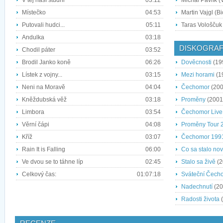
V tej naší studni
03:12
Michal Pavlík (
Místečko
04:53
Martin Vajgl (Bi
Putovali hudci...
05:11
Taras Vološčuk
Andulka
03:18
DISKOGRAF
Chodil páter
03:52
Brodil Janko koně
06:26
Dověcnosti
(19
Lístek z vojny...
03:15
Mezi horami
(1
Neni na Moravě
04:04
Čechomor
(200
Kněždubská věž
03:18
Proměny
(2001
Limbora
03:54
Čechomor Live
Věrní čápi
04:08
Proměny Tour 
Kříž
03:07
Čechomor 199
Rain It is Falling
06:00
Co sa stalo no
Ve dvou se to táhne líp
02:45
Stalo sa živě
(2
Celkový čas:
01:07:18
Sváteční Čech
Nadechnutí
(20
Radosti života
(