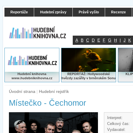
Reportáže
Hudební zprávy
Právě vyšlo
Recenze
A
B
C
D
E
F
G
H
I
J
K
Hudební knihovna
REPORTÁŽ: Hollywoodské
KLIP
www.hudebniknihovna.cz
hvězdy zazářily v brněnském Sonu
Úvodní strana
|
Hudební rejstřík
Místečko - Čechomor
Interpret:
Celkový čas:
Vydavatel: