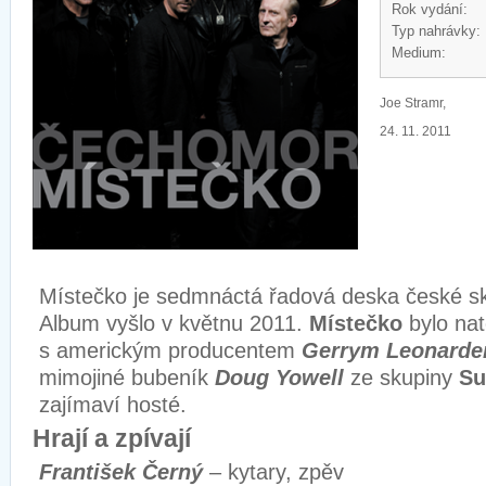
Rok vydání:
Typ nahrávky:
Medium:
Joe Stramr,
24. 11. 2011
Místečko je sedmnáctá řadová deska české s
Album vyšlo v květnu 2011.
Místečko
bylo na
s americkým producentem
Gerrym Leonard
mimojiné bubeník
Doug Yowell
ze skupiny
Su
zajímaví hosté.
Hrají a zpívají
František Černý
– kytary, zpěv