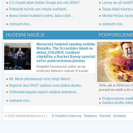
»
Co chystá label Indies Scope pro rok 2026?
»
Lenny se už nedrží
»
Patnáctý ročník cen Vinyla zveřejnil...
»
Tanja hlásí návrat v
»
Ikona české hudební scény Jana Uriel...
»
Michal Hrůza zachyc
»
zobrazit více...
»
zobrazit více...
HUDEBNÍ NADĚJE
PODPORUJEME
Moravská hudební spodina ovládla
Melodku. The Scrambles lákali na
debut, CHLEB!K rozdával
chlebíčky a Rocket Bunny uzavřeli
večer punkrockovou jistotou
Poslední červencový večer se na
03.08.
brněnské Melodce setkaly tři kapely...
»
Mr. Moss představují nový singl Weird...
»
Rapové duo PAST vydává svou pátou desku...
Víme, jak je těžké pro
prorazit do médií a tím
»
Vršovická kapela tojeon vydává debutové...
»
Podporujeme nadě
»
zobrazit více...
»
Zadání profilu inter
© 2010 HudebniKnihovna.cz |
O Hudební knihovna
Reklama
Partneři
Kontakty