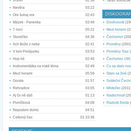
Včelín
02:38
Taras Vološčuk
Nevěra
03:22
DISKOGRAF
Ore šuhaj ore
02:43
Mázek - Panenka
03:49
Dověcnosti
(19
7 nocí
05:22
Mezi horami
(1
Slunéčko
04:36
Čechomor
(200
Ach Bože z nebe
02:41
Proměny
(2001
V tom Prešpurku
03:53
Proměny Tour 
Hop hé
02:46
Čechomor 199
Instrumentálka na irské téma
02:49
Co sa stalo no
Mezi horami
05:59
Stalo sa živě
(2
Gorale
01:57
Sváteční Čech
Rehradice
03:05
Místečko
(2011
Aj čo ně dáš
01:13
Nadechnutí
(20
Pivníčková
04:08
Radosti života
(
Nepudem domú
04:51
Celkový čas:
01:10:36