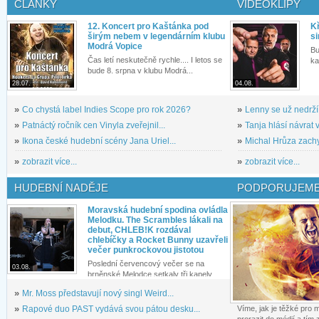
ČLÁNKY
VIDEOKLIPY
12. Koncert pro Kaštánka pod
Kř
širým nebem v legendárním klubu
si
Modrá Vopice
Bu
Čas letí neskutečně rychle.... I letos se
ka
bude 8. srpna v klubu Modrá...
28.07.
04.08.
»
Co chystá label Indies Scope pro rok 2026?
»
Lenny se už nedrží
»
Patnáctý ročník cen Vinyla zveřejnil...
»
Tanja hlásí návrat v
»
Ikona české hudební scény Jana Uriel...
»
Michal Hrůza zachyc
»
zobrazit více...
»
zobrazit více...
HUDEBNÍ NADĚJE
PODPORUJEME
Moravská hudební spodina ovládla
Melodku. The Scrambles lákali na
debut, CHLEB!K rozdával
chlebíčky a Rocket Bunny uzavřeli
večer punkrockovou jistotou
Poslední červencový večer se na
03.08.
brněnské Melodce setkaly tři kapely...
»
Mr. Moss představují nový singl Weird...
»
Rapové duo PAST vydává svou pátou desku...
Víme, jak je těžké pro
prorazit do médií a tím