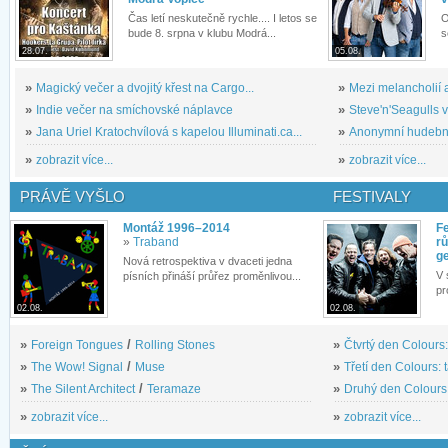
Čas letí neskutečně rychle.... I letos se
O
bude 8. srpna v klubu Modrá...
s
28.07.
05.08.
»
Magický večer a dvojitý křest na Cargo...
»
Mezi melancholií a
»
Indie večer na smíchovské náplavce
»
Steve'n'Seagulls v 
»
Jana Uriel Kratochvílová s kapelou Illuminati.ca...
»
Anonymní hudební 
»
zobrazit více...
»
zobrazit více...
PRÁVĚ VYŠLO
FESTIVALY
Montáž 1996–2014
Fe
»
Traband
rů
g
Nová retrospektiva v dvaceti jedna
V 
písních přináší průřez proměnlivou...
pr
02.08.
02.08.
»
Foreign Tongues
/
Rolling Stones
»
Čtvrtý den Colours:
»
The Wow! Signal
/
Muse
»
Třetí den Colours: 
»
The Silent Architect
/
Teramaze
»
Druhý den Colours: 
»
zobrazit více...
»
zobrazit více...