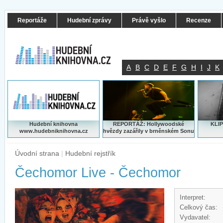
Reportáže
Hudební zprávy
Právě vyšlo
Recenze
A
B
C
D
E
F
G
H
I
J
K
Hudební knihovna
REPORTÁŽ: Hollywoodské
KLIP
www.hudebniknihovna.cz
hvězdy zazářily v brněnském Sonu
Úvodní strana
|
Hudební rejstřík
Čechomor Live - Čechomor
Interpret:
Celkový čas:
Vydavatel: