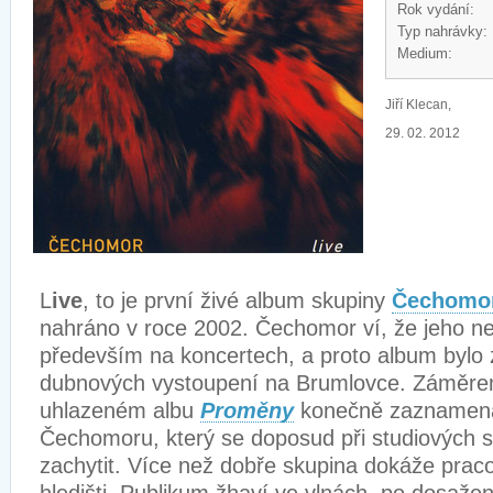
Rok vydání:
Typ nahrávky:
Medium:
Jiří Klecan,
29. 02. 2012
L
ive
, to je první živé album skupiny
Čechomo
nahráno v roce 2002. Čechomor ví, že jeho nejv
především na koncertech, a proto album byl
dubnových vystoupení na Brumlovce. Záměre
uhlazeném albu
Proměny
konečně zaznamena
Čechomoru, který se doposud při studiových s
zachytit. Více než dobře skupina dokáže prac