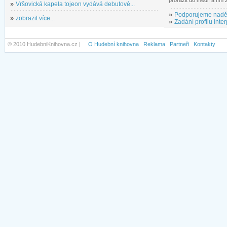
»
Vršovická kapela tojeon vydává debutové...
»
Podporujeme nadě
»
zobrazit více...
»
Zadání profilu inter
© 2010 HudebniKnihovna.cz |
O Hudební knihovna
Reklama
Partneři
Kontakty