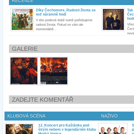
RECENZE
Díky Čechomore, Radosti života se
Tak
teď náramně hodí
Čec
hod
V této podivné době nutně potřebujeme
Všec
radosti života. Pokud se vám ale
Čech
momentálně...
novi
GALERIE
ZADEJTE KOMENTÁŘ
KLUBOVÁ SCÉNA
NAŽIVO
12. Koncert pro Kaštánka pod
S
širým nebem v legendárním klubu
p
Modrá Vopice
v