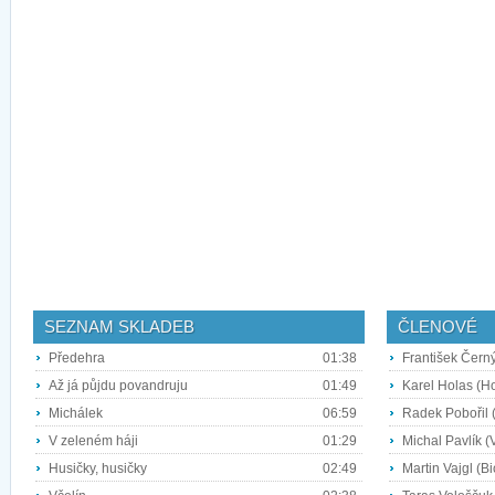
SEZNAM SKLADEB
ČLENOVÉ
Předehra
01:38
František Černý
Až já půjdu povandruju
01:49
Karel Holas (H
Michálek
06:59
Radek Pobořil 
V zeleném háji
01:29
Michal Pavlík (
Husičky, husičky
02:49
Martin Vajgl (Bi