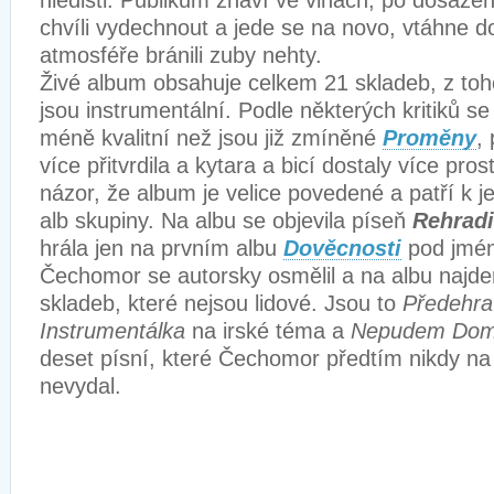
hledišti. Publikum žhaví ve vlnách, po dosaže
chvíli vydechnout a jede se na novo, vtáhne do 
atmosféře bránili zuby nehty.
Živé album obsahuje celkem 21 skladeb, z toh
jsou instrumentální. Podle některých kritiků s
méně kvalitní než jsou již zmíněné
Proměny
,
více přitvrdila a kytara a bicí dostaly více pro
názor, že album je velice povedené a patří k 
alb skupiny. Na albu se objevila píseň
Rehrad
hrála jen na prvním albu
Dověcnosti
pod jm
Čechomor se autorsky osmělil a na albu najd
skladeb, které nejsou lidové. Jsou to
Předehra
Instrumentálka
na irské téma a
Nepudem Do
deset písní, které Čechomor předtím nikdy n
nevydal.