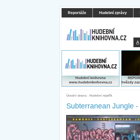
Reportáže
Hudební zprávy
A
Hudební knihovna
REPORT
www.hudebniknihovna.cz
hvězdy zaz
Úvodní strana
|
Hudební rejstřík
Subterranean Jungle 