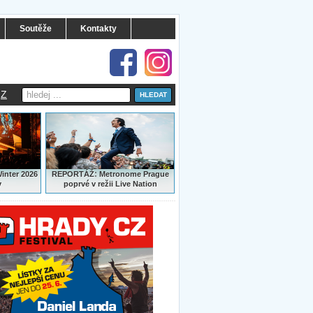
Soutěže
Kontakty
Z
:
Winter 2026
REPORTÁŽ
Metronome Prague
y
poprvé v režii Live Nation