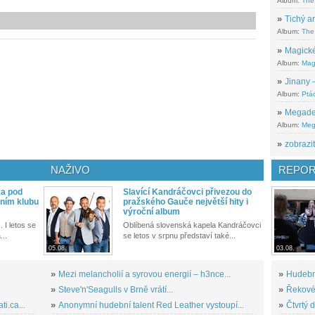
Album:
The
»
Tichý ar
Album:
The 
»
Magické
Album:
Mag
»
Jinany –
Album:
Ptác
»
Megadeth
Album:
Meg
»
zobrazit
NAŽIVO
REPOR
ka pod
Slavící Kandráčovci přivezou do
ním klubu
pražského Gauče největší hity i
výroční album
. I letos se
Oblíbená slovenská kapela Kandráčovci
...
se letos v srpnu představí také...
05.08.
03.08.
»
Mezi melancholií a syrovou energií – h3nce...
»
Hudební
»
Steve'n'Seagulls v Brně vrátí...
»
Řekové 
i.ca...
»
Anonymní hudební talent Red Leather vystoupí...
»
Čtvrtý 