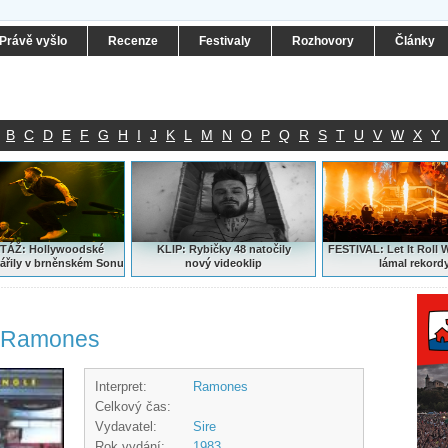
Právě vyšlo
Recenze
Festivaly
Rozhovory
Články
B
C
D
E
F
G
H
I
J
K
L
M
N
O
P
Q
R
S
T
U
V
W
X
Y
ÁŽ: Hollywoodské
KLIP: Rybičky 48 natočily
FESTIVAL:
Let It Roll 
ářily v brněnském Sonu
nový
videoklip
lámal rekord
- Ramones
Interpret:
Ramones
Celkový čas:
Vydavatel:
Sire
Rok vydání:
1983