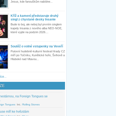
Jesus, kde fanouškům nabídne...
Kříž a kamení představuje druhý
singl z chystané desky Insanie
Bude to boj, ale neboj byl prvním singlem
kapely Insania z nového alba NEO-NOE,
které vyjde na podzim 2026....
Soutěž o volné vstupenky na Veveří
Putovní hudebně-kulturní festival Hrady CZ
míří po Točníku, Kunětické hoře, Švihově a
Hluboké nad Vltavou...
íce...
ZE
nestárnou, na Foreign Tongues se
.
eign Tongues
Int.:
Rolling Stones
use míří ke hvězdám