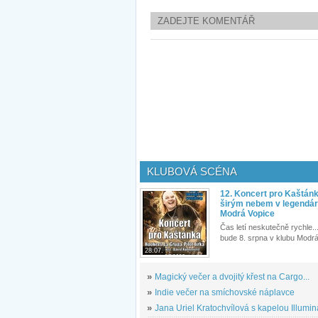
ZADEJTE KOMENTÁŘ
KLUBOVÁ SCÉNA
12. Koncert pro Kaštán
širým nebem v legendár
Modrá Vopice
Čas letí neskutečně rychle...
bude 8. srpna v klubu Modrá
28.07.
»
Magický večer a dvojitý křest na Cargo...
»
Indie večer na smíchovské náplavce
»
Jana Uriel Kratochvílová s kapelou Illuminat