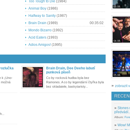
Too Tough to Die
(1984)
05.08.
Animal Boy
(1986)
Halfway to Sanity
(1987)
Brain Drain
(1989)
00:35:02
Mondo Bizarro
(1992)
Acid Eaters
(1993)
04.08.
Adios Amigos!
(1995)
 rozlučka
Brain Drain, Dee Deeho labutí
punková píseň
05.08.
e k ¡Uno-
Co by rocková hudba byla bez
ay možná
Ramones. A co by legendární čtyřka byla
»
zobrazit v
bez skladatele, baskytaristy...
RECEN
»
Stones 
předvádí..
h...
Album:
For
»
Wow! M