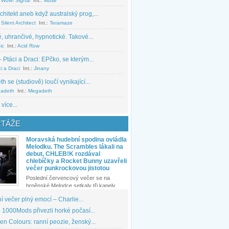
 Wow! Signal
Int.:
Muse
chitekt aneb když australský prog,...
Silent Architect
Int.:
Teramaze
, uhrančivé, hypnotické. Takové...
ic
Int.:
Acid Row
 Ptáci a Draci: EPčko, se kterým...
i a Draci
Int.:
Jinany
 se (studiově) loučí vynikající...
adeth
Int.:
Megadeth
 více...
TÁŽE
Moravská hudební spodina ovládla
Melodku. The Scrambles lákali na
debut, CHLEB!K rozdával
chlebíčky a Rocket Bunny uzavřeli
večer punkrockovou jistotou
Poslední červencový večer se na
brněnské Melodce setkaly tři kapely...
 večer plný emocí – Charlie...
1000Mods přivezli horké počasí...
den Colours: ranní peozie, ženský...