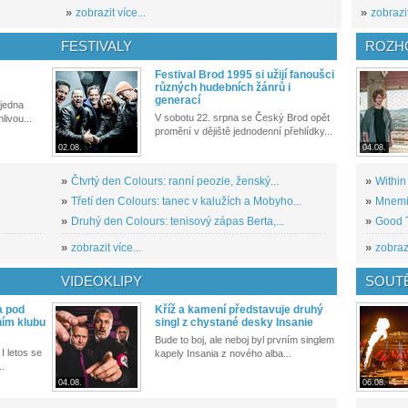
»
zobrazit více...
»
zobrazit
FESTIVALY
ROZH
Festival Brod 1995 si užijí fanoušci
různých hudebních žánrů i
generací
 jedna
V sobotu 22. srpna se Český Brod opět
livou...
promění v dějiště jednodenní přehlídky...
02.08.
04.08.
»
Čtvrtý den Colours: ranní peozie, ženský...
»
Within
»
Třetí den Colours: tanec v kalužích a Mobyho...
»
Mnemic
»
Druhý den Colours: tenisový zápas Berta,...
»
Good T
»
zobrazit více...
»
zobrazi
VIDEOKLIPY
SOUT
a pod
Kříž a kamení představuje druhý
ním klubu
singl z chystané desky Insanie
Bude to boj, ale neboj byl prvním singlem
I letos se
kapely Insania z nového alba...
..
04.08.
06.08.