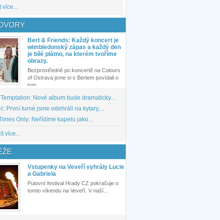
 více...
OVORY
Bert & Friends: Každý koncert je
wimbledonský zápas a každý den
je bílé plátno, na kterém tvoříme
obrazy.
Bezprostředně po koncertě na Colours
of Ostrava jsme si s Bertem povídali o
tom,...
 Temptation: Nové album bude dramaticky...
: První turné jsme odehráli na kytary,...
imes Only: Neřídíme kapelu jako...
t více...
ĚŽE
Vstupenky na Veveří vyhrály Lucie
a Gabriela
Putovní festival Hrady CZ pokračuje o
tomto víkendu na Veveří. V naší...