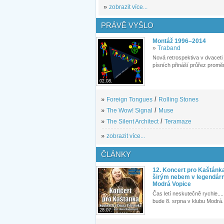
»
zobrazit více...
PRÁVĚ VYŠLO
Montáž 1996–2014
»
Traband
Nová retrospektiva v dvaceti
písních přináší průřez proměn
02.08.
»
Foreign Tongues
/
Rolling Stones
»
The Wow! Signal
/
Muse
»
The Silent Architect
/
Teramaze
»
zobrazit více...
ČLÁNKY
12. Koncert pro Kaštánk
širým nebem v legendár
Modrá Vopice
Čas letí neskutečně rychle.... 
bude 8. srpna v klubu Modrá.
28.07.