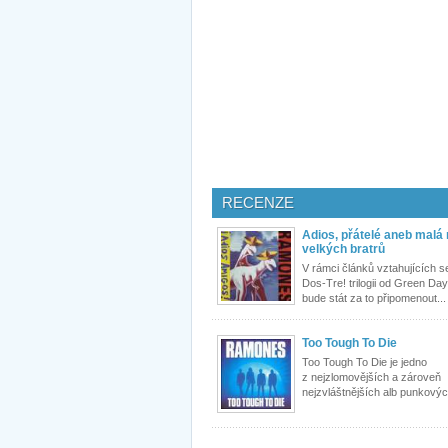
RECENZE
Adios, přátelé aneb malá
velkých bratrů
V rámci článků vztahujících s
Dos-Tre! trilogii od Green D
bude stát za to připomenout...
Too Tough To Die
Too Tough To Die je jedno
z nejzlomovějších a zároveň
nejzvláštnějších alb punkovýc