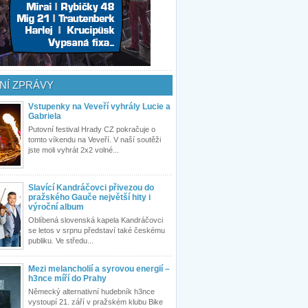
NÍ ZPRÁVY
Vstupenky na Veveří vyhrály Lucie a
Gabriela
Putovní festival Hrady CZ pokračuje o
tomto víkendu na Veveří. V naší soutěži
jste moli vyhrát 2x2 volné...
Slavící Kandráčovci přivezou do
pražského Gauče největší hity i
výroční album
Oblíbená slovenská kapela Kandráčovci
se letos v srpnu představí také českému
publiku. Ve středu...
Mezi melancholií a syrovou energií –
h3nce míří do Prahy
Německý alternativní hudebník h3nce
vystoupí 21. září v pražském klubu Bike