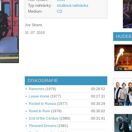
Typ nahrávky:
studiová nahrávka
Medium:
CD
Joe Stramr,
31. 07. 2010
HUDEB
06.08.
DISKOGRAFIE
Ramones
(1976)
00:28:52
Leave Home
(1977)
00:27:31
Rocket to Russia
(1977)
00:30:29
05.08.
Road to Ruin
(1978)
00:30:02
End of the Century
(1980)
00:31:41
Pleasant Dreams
(1981)