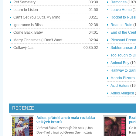
Pet Sematary
03:30
Ramones
(197
Learn to Listen
01:50
Leave Home
(1
Can't Get You Outta My Mind
03:21
Rocket to Russ
Ignorance Is Bliss
02:38
Road to Ruin
(
Come Back, Baby
04:01
End of the Cen
Merry Christmas (I Don't Want...
02:04
Pleasant Drea
Celkový čas:
00:35:02
Subterranean 
Too Tough to D
Animal Boy
(19
Halfway to Sani
Mondo Bizarro
Acid Eaters
(19
Adios Amigos!
(
RECENZE
Adios, přátelé aneb malá rozlučka
Bra
velkých bratrů
pun
V rámci článků vztahujících se k ¡Uno-
Co b
Dos-Tre! trilogii od Green Day možná
Ramo