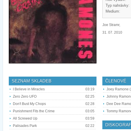
Typ nahrávky:
Medium:
Joe Stramr,
31. 07. 2010
SEZNAM SKLADEB
ČLENOVÉ
I Believe in Miracles
03:19
Joey Ramone (
Zero Zero UFO
02:25
Johnny Ramone 
Don't Bust My Chops
02:28
Dee Dee Ramon
Punishment Fits the Crime
03:05
Tommy Ramone
All Screwed Up
03:59
DISKOGRAF
Palisades Park
02:22