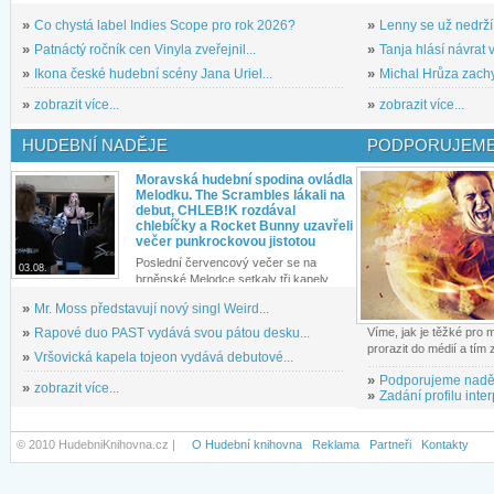
»
Co chystá label Indies Scope pro rok 2026?
»
Lenny se už nedrží
»
Patnáctý ročník cen Vinyla zveřejnil...
»
Tanja hlásí návrat v
»
Ikona české hudební scény Jana Uriel...
»
Michal Hrůza zachyc
»
zobrazit více...
»
zobrazit více...
HUDEBNÍ NADĚJE
PODPORUJEME
Moravská hudební spodina ovládla
Melodku. The Scrambles lákali na
debut, CHLEB!K rozdával
chlebíčky a Rocket Bunny uzavřeli
večer punkrockovou jistotou
Poslední červencový večer se na
03.08.
brněnské Melodce setkaly tři kapely...
»
Mr. Moss představují nový singl Weird...
»
Rapové duo PAST vydává svou pátou desku...
Víme, jak je těžké pro
prorazit do médií a tím
»
Vršovická kapela tojeon vydává debutové...
»
Podporujeme nadě
»
zobrazit více...
»
Zadání profilu inter
© 2010 HudebniKnihovna.cz |
O Hudební knihovna
Reklama
Partneři
Kontakty