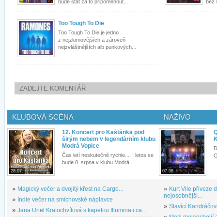
bude stát za to připomenout...
bez 
Too Tough To Die
Too Tough To Die je jedno
z nejzlomovějších a zároveň
nejzvláštnějších alb punkových...
ZADEJTE KOMENTÁŘ
KLUBOVÁ SCÉNA
NAŽIVO
12. Koncert pro Kaštánka pod
Q
širým nebem v legendárním klubu
K
Modrá Vopice
D
Čas letí neskutečně rychle.... I letos se
Q
bude 8. srpna v klubu Modrá...
28.07.
07.08.
»
Magický večer a dvojitý křest na Cargo...
»
Kurt Vile přiveze
nejosobnější...
»
Indie večer na smíchovské náplavce
»
Slavící Kandráčov
»
Jana Uriel Kratochvílová s kapelou Illuminati.ca...
»
Mezi melancholií a