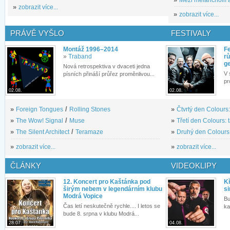
»
zobrazit více...
»
zobrazit více...
PRÁVĚ VYŠLO
FESTIVALY
Montáž 1996–2014
Fe
»
Traband
rů
g
Nová retrospektiva v dvaceti jedna
V 
písních přináší průřez proměnlivou...
pr
02.08.
02.08.
»
Foreign Tongues
/
Rolling Stones
»
Čtvrtý den Colours:
»
The Wow! Signal
/
Muse
»
Třetí den Colours: 
»
The Silent Architect
/
Teramaze
»
Druhý den Colours: 
»
zobrazit více...
»
zobrazit více...
ČLÁNKY
VIDEOKLIPY
12. Koncert pro Kaštánka pod
Kř
širým nebem v legendárním klubu
si
Modrá Vopice
Bu
Čas letí neskutečně rychle.... I letos se
ka
bude 8. srpna v klubu Modrá...
28.07.
04.08.