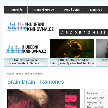
Reportáže
Hudební zprávy
Právě vyšlo
Recenze
A
B
C
D
E
F
G
H
I
J
K
Hudební knihovna
REPORTÁŽ: Hollywoodské
KLIP
www.hudebniknihovna.cz
hvězdy zazářily v brněnském Sonu
Úvodní strana
|
Hudební rejstřík
Brain Drain - Ramones
Interpret:
Celkový čas:
Vydavatel:
Rok vydání: