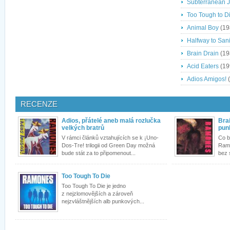
Subterranean 
Too Tough to D
Animal Boy
(19
Halfway to Sani
Brain Drain
(19
Acid Eaters
(19
Adios Amigos!
(
RECENZE
Adios, přátelé aneb malá rozlučka
Bra
velkých bratrů
pun
V rámci článků vztahujících se k ¡Uno-
Co b
Dos-Tre! trilogii od Green Day možná
Ramo
bude stát za to připomenout...
bez 
Too Tough To Die
Too Tough To Die je jedno
z nejzlomovějších a zároveň
nejzvláštnějších alb punkových...