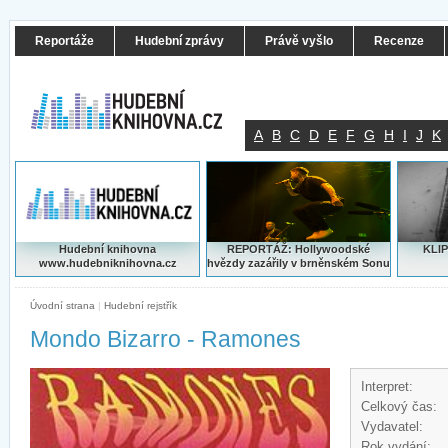
Reportáže
Hudební zprávy
Právě vyšlo
Recenze
A
B
C
D
E
F
G
H
I
J
K
Hudební knihovna
REPORTÁŽ: Hollywoodské
KLIP
www.hudebniknihovna.cz
hvězdy zazářily v brněnském Sonu
Úvodní strana
|
Hudební rejstřík
Mondo Bizarro - Ramones
Interpret:
Celkový čas:
Vydavatel:
Rok vydání: