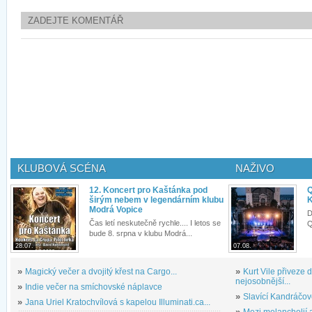
ZADEJTE KOMENTÁŘ
KLUBOVÁ SCÉNA
NAŽIVO
12. Koncert pro Kaštánka pod
Q
širým nebem v legendárním klubu
K
Modrá Vopice
D
Čas letí neskutečně rychle.... I letos se
Q
bude 8. srpna v klubu Modrá...
28.07.
07.08.
»
Magický večer a dvojitý křest na Cargo...
»
Kurt Vile přiveze
nejosobnější...
»
Indie večer na smíchovské náplavce
»
Slavící Kandráčov
»
Jana Uriel Kratochvílová s kapelou Illuminati.ca...
»
Mezi melancholií a