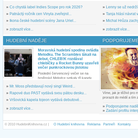
»
Co chystá label Indies Scope pro rok 2026?
»
Lenny se už nedrží
»
Patnáctý ročník cen Vinyla zveřejnil...
»
Tanja hlásí návrat v
»
Ikona české hudební scény Jana Uriel...
»
Michal Hrůza zachyc
»
zobrazit více...
»
zobrazit více...
HUDEBNÍ NADĚJE
PODPORUJEME
Moravská hudební spodina ovládla
Melodku. The Scrambles lákali na
debut, CHLEB!K rozdával
chlebíčky a Rocket Bunny uzavřeli
večer punkrockovou jistotou
Poslední červencový večer se na
03.08.
brněnské Melodce setkaly tři kapely...
»
Mr. Moss představují nový singl Weird...
»
Rapové duo PAST vydává svou pátou desku...
Víme, jak je těžké pro
prorazit do médií a tím
»
Vršovická kapela tojeon vydává debutové...
»
Podporujeme nadě
»
zobrazit více...
»
Zadání profilu inter
© 2010 HudebniKnihovna.cz |
O Hudební knihovna
Reklama
Partneři
Kontakty