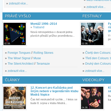
»
zobrazit více...
»
zobrazit více...
PRÁVĚ VYŠLO
FESTIVALY
Montáž 1996–2014
Fe
»
Traband
rů
g
Nová retrospektiva v dvaceti jedna
V 
písních přináší průřez proměnlivou...
pr
02.08.
02.08.
»
Foreign Tongues
/
Rolling Stones
»
Čtvrtý den Colours:
»
The Wow! Signal
/
Muse
»
Třetí den Colours: 
»
The Silent Architect
/
Teramaze
»
Druhý den Colours: 
»
zobrazit více...
»
zobrazit více...
ČLÁNKY
VIDEOKLIPY
12. Koncert pro Kaštánka pod
Kř
širým nebem v legendárním klubu
si
Modrá Vopice
Bu
Čas letí neskutečně rychle.... I letos se
ka
bude 8. srpna v klubu Modrá...
28.07.
04.08.