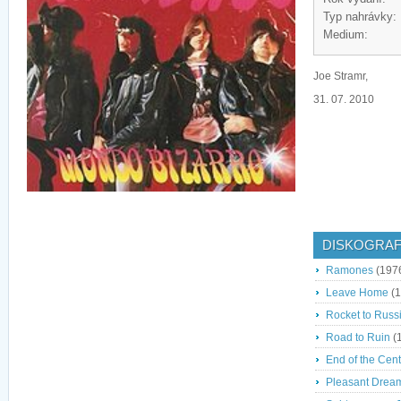
Typ nahrávky:
Medium:
Joe Stramr,
31. 07. 2010
DISKOGRAF
Ramones
(197
Leave Home
(1
Rocket to Russ
Road to Ruin
(
End of the Cen
Pleasant Drea