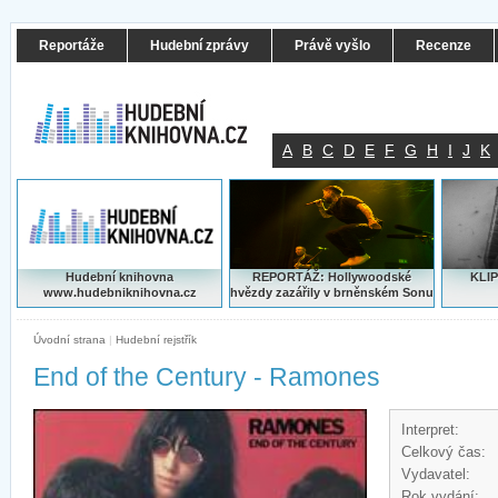
Reportáže
Hudební zprávy
Právě vyšlo
Recenze
A
B
C
D
E
F
G
H
I
J
K
Hudební knihovna
REPORTÁŽ: Hollywoodské
KLIP
www.hudebniknihovna.cz
hvězdy zazářily v brněnském Sonu
Úvodní strana
|
Hudební rejstřík
End of the Century - Ramones
Interpret:
Celkový čas:
Vydavatel:
Rok vydání: