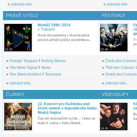
»
zobrazit více...
»
zobrazit více...
PRÁVĚ VYŠLO
FESTIVALY
Montáž 1996–2014
Fe
»
Traband
rů
g
Nová retrospektiva v dvaceti jedna
V 
písních přináší průřez proměnlivou...
pr
02.08.
02.08.
»
Foreign Tongues
/
Rolling Stones
»
Čtvrtý den Colours:
»
The Wow! Signal
/
Muse
»
Třetí den Colours: 
»
The Silent Architect
/
Teramaze
»
Druhý den Colours: 
»
zobrazit více...
»
zobrazit více...
ČLÁNKY
VIDEOKLIPY
12. Koncert pro Kaštánka pod
Kř
širým nebem v legendárním klubu
si
Modrá Vopice
Bu
Čas letí neskutečně rychle.... I letos se
ka
bude 8. srpna v klubu Modrá...
28.07.
04.08.