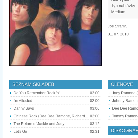
Typ nahrávky:
Medium:
Joe Stramr,
31. 07. 2010
SEZNAM SKLADEB
ČLENOVÉ
Do You Remember Rock 'n'...
03:00
Joey Ramone (
I'm Affected
02:00
Johnny Ramone 
Danny Says
03:06
Dee Dee Ramon
Chinese Rock (Dee Dee Ramone, Richard...
02:00
Tommy Ramone
The Return of Jackie and Judy
03:12
DISKOGRAF
Let's Go
02:31