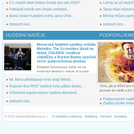
»
Co chystá label Indies Scope pro rok 2026?
»
Lenny se už nedrží
»
Patnáctý ročník cen Vinyla zveřejnil...
»
Tanja hlásí návrat v
»
Ikona české hudební scény Jana Uriel...
»
Michal Hrůza zachyc
»
zobrazit více...
»
zobrazit více...
HUDEBNÍ NADĚJE
PODPORUJEME
Moravská hudební spodina ovládla
Melodku. The Scrambles lákali na
debut, CHLEB!K rozdával
chlebíčky a Rocket Bunny uzavřeli
večer punkrockovou jistotou
Poslední červencový večer se na
03.08.
brněnské Melodce setkaly tři kapely...
»
Mr. Moss představují nový singl Weird...
»
Rapové duo PAST vydává svou pátou desku...
Víme, jak je těžké pro
prorazit do médií a tím
»
Vršovická kapela tojeon vydává debutové...
»
Podporujeme nadě
»
zobrazit více...
»
Zadání profilu inter
© 2010 HudebniKnihovna.cz |
O Hudební knihovna
Reklama
Partneři
Kontakty