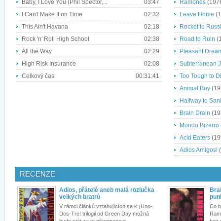
Baby, I Love You (Phil Spector,...
03:47
Ramones
(197
I Can't Make It on Time
02:32
Leave Home
(1
This Ain't Havana
02:18
Rocket to Russ
Rock 'n' Roll High School
02:38
Road to Ruin
(
All the Way
02:29
Pleasant Drea
High Risk Insurance
02:08
Subterranean 
Celkový čas:
00:31:41
Too Tough to D
Animal Boy
(19
Halfway to Sani
Brain Drain
(19
Mondo Bizarro
Acid Eaters
(19
Adios Amigos!
(
RECENZE
Adios, přátelé aneb malá rozlučka
Bra
velkých bratrů
pun
V rámci článků vztahujících se k ¡Uno-
Co b
Dos-Tre! trilogii od Green Day možná
Ramo