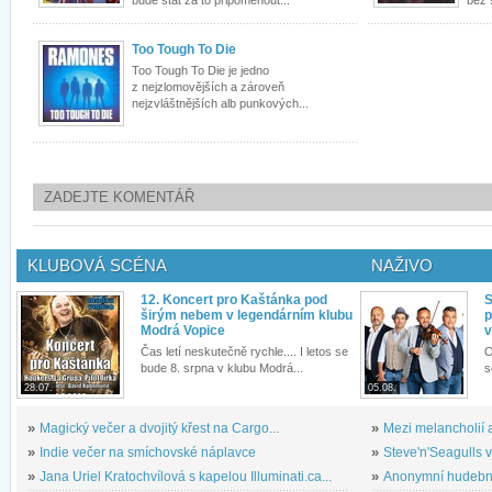
bude stát za to připomenout...
bez 
Too Tough To Die
Too Tough To Die je jedno
z nejzlomovějších a zároveň
nejzvláštnějších alb punkových...
ZADEJTE KOMENTÁŘ
KLUBOVÁ SCÉNA
NAŽIVO
12. Koncert pro Kaštánka pod
S
širým nebem v legendárním klubu
p
Modrá Vopice
v
Čas letí neskutečně rychle.... I letos se
O
bude 8. srpna v klubu Modrá...
s
28.07.
05.08.
»
Magický večer a dvojitý křest na Cargo...
»
Mezi melancholií a
»
Indie večer na smíchovské náplavce
»
Steve'n'Seagulls v 
»
Jana Uriel Kratochvílová s kapelou Illuminati.ca...
»
Anonymní hudební 