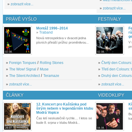
»
zobrazit více...
»
zobrazit více...
PRÁVĚ VYŠLO
FESTIVALY
Montáž 1996–2014
Fe
»
Traband
rů
g
Nová retrospektiva v dvaceti jedna
V 
písních přináší průřez proměnlivou...
pr
02.08.
02.08.
»
Foreign Tongues
/
Rolling Stones
»
Čtvrtý den Colours:
»
The Wow! Signal
/
Muse
»
Třetí den Colours: 
»
The Silent Architect
/
Teramaze
»
Druhý den Colours: 
»
zobrazit více...
»
zobrazit více...
ČLÁNKY
VIDEOKLIPY
12. Koncert pro Kaštánka pod
Kř
širým nebem v legendárním klubu
si
Modrá Vopice
Bu
Čas letí neskutečně rychle.... I letos se
ka
bude 8. srpna v klubu Modrá...
28.07.
04.08.