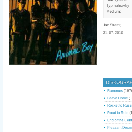
Typ nahrávky:
Medium:
Joe Stramr,
31. 07. 2010
DISKOGRAF
Ramones
(197
Leave Home
(1
Rocket to Russ
Road to Ruin
(
End of the Cen
Pleasant Drea