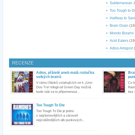
Subterranean 
Too Tough to D
Halfway to Sani
Brain Drain
(19
Mondo Bizarro
Acid Eaters
(19
Adios Amigos!
(
RECENZE
Adios, přátelé aneb malá rozlučka
Bra
velkých bratrů
pun
V rámci článků vztahujících se k ¡Uno-
Co b
Dos-Tre! trilogii od Green Day možná
Ramo
bude stát za to připomenout...
bez 
Too Tough To Die
Too Tough To Die je jedno
z nejzlomovějších a zároveň
nejzvláštnějších alb punkových...