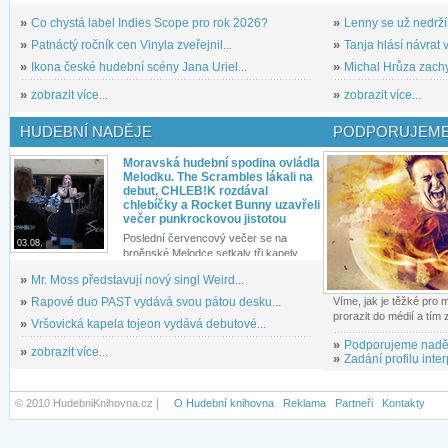
»
Co chystá label Indies Scope pro rok 2026?
»
Lenny se už nedrží
»
Patnáctý ročník cen Vinyla zveřejnil...
»
Tanja hlásí návrat v
»
Ikona české hudební scény Jana Uriel...
»
Michal Hrůza zachyc
»
zobrazit více...
»
zobrazit více...
HUDEBNÍ NADĚJE
PODPORUJEME
Moravská hudební spodina ovládla
Melodku. The Scrambles lákali na
debut, CHLEB!K rozdával
chlebíčky a Rocket Bunny uzavřeli
večer punkrockovou jistotou
Poslední červencový večer se na
03.08.
brněnské Melodce setkaly tři kapely...
»
Mr. Moss představují nový singl Weird...
»
Rapové duo PAST vydává svou pátou desku...
Víme, jak je těžké pro
prorazit do médií a tím
»
Vršovická kapela tojeon vydává debutové...
»
Podporujeme nadě
»
zobrazit více...
»
Zadání profilu inter
© 2010 HudebniKnihovna.cz |
O Hudební knihovna
Reklama
Partneři
Kontakty