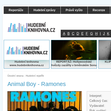
Reportáže
Hudební zprávy
Právě vyšlo
Recenze
A
B
C
D
E
F
G
H
I
J
K
Hudební knihovna
REPORTÁŽ: Hollywoodské
KLIP
www.hudebniknihovna.cz
hvězdy zazářily v brněnském Sonu
Úvodní strana
|
Hudební rejstřík
Animal Boy - Ramones
Interpret:
Celkový čas:
Vydavatel:
Rok vydání: