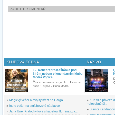
ZADEJTE KOMENTÁŘ
KLUBOVÁ SCÉNA
NAŽIVO
12. Koncert pro Kaštánka pod
Q
širým nebem v legendárním klubu
K
Modrá Vopice
D
Čas letí neskutečně rychle.... I letos se
Q
bude 8. srpna v klubu Modrá...
28.07.
07.08.
»
Magický večer a dvojitý křest na Cargo...
»
Kurt Vile přiveze
nejosobnější...
»
Indie večer na smíchovské náplavce
»
Slavící Kandráčov
»
Jana Uriel Kratochvílová s kapelou Illuminati.ca...
»
Mezi melancholií a