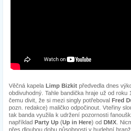
Věčná kapela
Limp Bizkit
předvedla dnes výko
obdivuhodný. Tahle bandička hraje už od roku 
čemu divit, že si mezi singly potřeboval
Fred
D
pozn. redakce) maličko odpočinout. Vteřiny slo
tak banda využila k udržení pozornosti fanouš
například
Party Up
(
Up in Here
) od
DMX
. Nic
přes dlouhou dobu působnosti v hudební branži