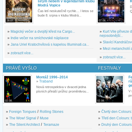
širým nebem v legendárním klubu
K
Modrá Vopice
D
Čas letí neskutečně rychle.... I letos se
Q
bude 8. srpna v klubu Modrá...
28.07.
07.08.
»
Magický večer a dvojitý křest na Cargo...
»
Kurt Vile přiveze
nejosobnější...
»
Indie večer na smíchovské náplavce
»
Slavící Kandráčov
»
Jana Uriel Kratochvílová s kapelou Illuminati.ca...
»
Mezi melancholií a
»
zobrazit více...
»
zobrazit více...
PRÁVĚ VYŠLO
FESTIVALY
Montáž 1996–2014
Fe
»
Traband
rů
g
Nová retrospektiva v dvaceti jedna
V 
písních přináší průřez proměnlivou...
pr
02.08.
02.08.
»
Foreign Tongues
/
Rolling Stones
»
Čtvrtý den Colours:
»
The Wow! Signal
/
Muse
»
Třetí den Colours: 
»
The Silent Architect
/
Teramaze
»
Druhý den Colours: 