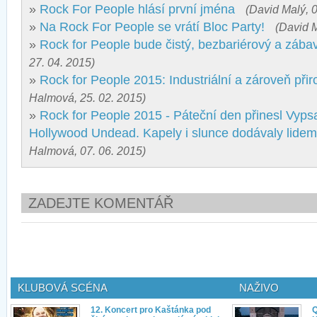
»
Rock For People hlásí první jména
(David Malý, 0
»
Na Rock For People se vrátí Bloc Party!
(David M
»
Rock for People bude čistý, bezbariérový a zába
27. 04. 2015)
»
Rock for People 2015: Industriální a zároveň při
Halmová, 25. 02. 2015)
»
Rock for People 2015 - Páteční den přinesl Vyps
Hollywood Undead. Kapely i slunce dodávaly lidem 
Halmová, 07. 06. 2015)
ZADEJTE KOMENTÁŘ
KLUBOVÁ SCÉNA
NAŽIVO
12. Koncert pro Kaštánka pod
Q