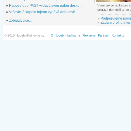
»
Rapové duo PAST vydává svou pátou desku...
Víme, jak je těžké pro
prorazit do médií a tím
»
Vršovická kapela tojeon vydává debutové...
»
Podporujeme nadě
»
zobrazit více...
»
Zadání profilu inter
© 2010 HudebniKnihovna.cz |
O Hudební knihovna
Reklama
Partneři
Kontakty