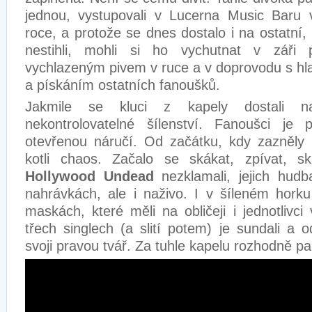
jednou, vystupovali v Lucerna Music Baru
roce, a protože se dnes dostalo i na ostatní, 
nestihli, mohli si ho vychutnat v záři 
vychlazeným pivem v ruce a v doprovodu s h
a pískáním ostatních fanoušků.
Jakmile se kluci z kapely dostali n
nekontrolovatelné šílenství. Fanoušci je p
otevřenou náručí. Od začátku, kdy zazněly p
kotli chaos. Začalo se skákat, zpívat, sk
Hollywood Undead
nezklamali, jejich hud
nahrávkách, ale i naživo. I v šíleném horku 
maskách, které měli na obličeji i jednotlivc
třech singlech (a slití potem) je sundali a 
svoji pravou tvář. Za tuhle kapelu rozhodně pa