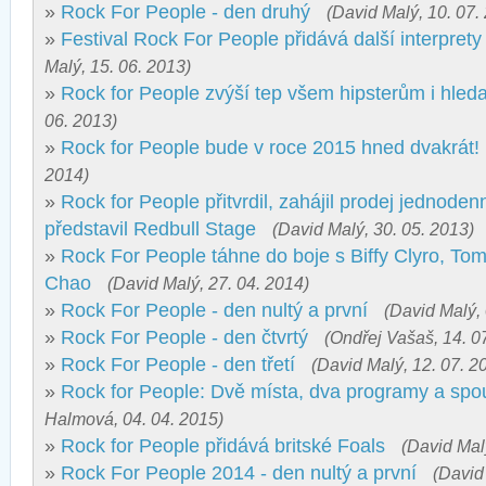
»
Rock For People - den druhý
(David Malý, 10. 07.
»
Festival Rock For People přidává další interprety
Malý, 15. 06. 2013)
»
Rock for People zvýší tep všem hipsterům i hle
06. 2013)
»
Rock for People bude v roce 2015 hned dvakrát!
2014)
»
Rock for People přitvrdil, zahájil prodej jednode
představil Redbull Stage
(David Malý, 30. 05. 2013)
»
Rock For People táhne do boje s Biffy Clyro, T
Chao
(David Malý, 27. 04. 2014)
»
Rock For People - den nultý a první
(David Malý, 
»
Rock For People - den čtvrtý
(Ondřej Vašaš, 14. 0
»
Rock For People - den třetí
(David Malý, 12. 07. 2
»
Rock for People: Dvě místa, dva programy a spou
Halmová, 04. 04. 2015)
»
Rock for People přidává britské Foals
(David Mal
»
Rock For People 2014 - den nultý a první
(David