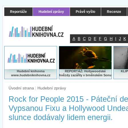
Reportáže
Hudební zprávy
Právě vyšlo
Recenze
A
B
C
D
E
F
G
H
I
J
K
Hudební knihovna
REPORTÁŽ: Hollywoodské
KLIP
www.hudebniknihovna.cz
hvězdy zazářily v brněnském Sonu
Úvodní strana
|
Hudební zprávy
Rock for People 2015 - Páteční de
Vypsanou Fixu a Hollywood Undea
slunce dodávaly lidem energii.