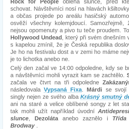
Rock for People
obléhá slunce, před k
schovat. Návštěvníci nosí na hlavách kšiltovk
a občas projede po areálu hasičský automob
osvěží všechny kolemjdoucí. Samozřejmě, ž
nejsou opomenuty a pivo tu teče proudem. Toh
Hollywood Undead
, který při svém dnešním 
s kapelou zmínil, že je Česká republika dosl
Je ho na festivalu dost a v zemi ho máme nej
je to lichotka anebo ne.
Celý den začal ve 14:00 odpoledne, kdy se br
a návštěvníci mohli vyrazit kam se zachtělo.
začala ve čtvrt na tři odpoledne
Zakáza
následovala
Vypsaná Fixa
.
Márdi
se svojí 
singly nejen ze svého alba
Krásný smutný d
ani na staré a velice oblíbené songy z let sta
tak mohli užít například úvodní
Antidepres
slunce
,
Dezoláta
anebo zaznělo i
Tříd
Brodway
.