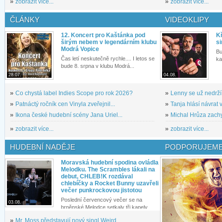
»
zobrazit více...
»
zobrazit více...
ČLÁNKY
VIDEOKLIPY
12. Koncert pro Kaštánka pod
Kř
širým nebem v legendárním klubu
si
Modrá Vopice
Bu
Čas letí neskutečně rychle.... I letos se
ka
bude 8. srpna v klubu Modrá...
28.07.
04.08.
»
Co chystá label Indies Scope pro rok 2026?
»
Lenny se už nedrží
»
Patnáctý ročník cen Vinyla zveřejnil...
»
Tanja hlásí návrat v
»
Ikona české hudební scény Jana Uriel...
»
Michal Hrůza zachyc
»
zobrazit více...
»
zobrazit více...
HUDEBNÍ NADĚJE
PODPORUJEME
Moravská hudební spodina ovládla
Melodku. The Scrambles lákali na
debut, CHLEB!K rozdával
chlebíčky a Rocket Bunny uzavřeli
večer punkrockovou jistotou
Poslední červencový večer se na
03.08.
brněnské Melodce setkaly tři kapely...
»
Mr. Moss představují nový singl Weird...