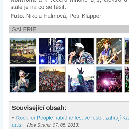
stále je na co se těšit.
Foto
: Nikola Halmová, Petr Klapper
GALERIE
Související obsah:
»
Rock for People nabídne fest ve festu, zahrají Kab
další
(Joe Stramr, 07. 05. 2013)