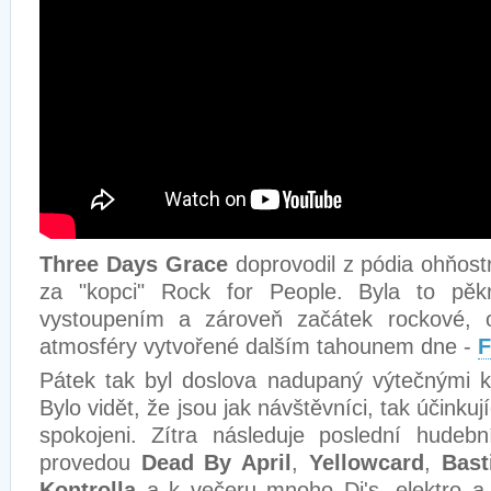
Three Days Grace
doprovodil z pódia ohňostr
za "kopci" Rock for People. Byla to pěk
vystoupením a zároveň začátek rockové, 
atmosféry vytvořené dalším tahounem dne -
F
Pátek tak byl doslova nadupaný výtečnými k
Bylo vidět, že jsou jak návštěvníci, tak účinku
spokojeni. Zítra následuje poslední hudeb
provedou
Dead By April
,
Yellowcard
,
Basti
Kontrolla
a k večeru mnoho Dj's, elektro a