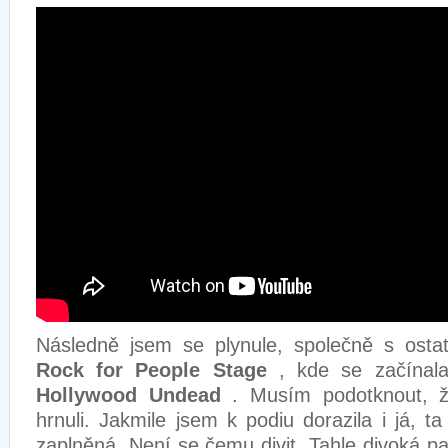
Následně jsem se plynule, společně s ostat
Rock for People Stage
, kde se začínala
Hollywood Undead
. Musím podotknout, ž
hrnuli. Jakmile jsem k podiu dorazila i já, ta
zaplněná. Není se čemu divit. Tahle divoká pa