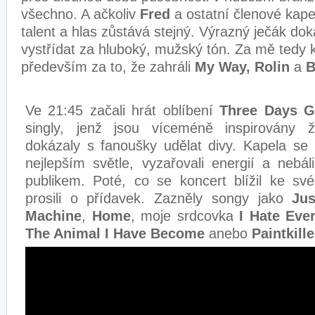
všechno. A ačkoliv
Fred
a ostatní členové kapel
talent a hlas zůstává stejný. Výrazný ječák do
vystřídat za hluboký, mužský tón. Za mě tedy k
především za to, že zahráli
My Way, Rolin
a
B
Ve 21:45 začali hrát oblíbení
Three Days G
singly, jenž jsou víceméně inspirovány ži
dokázaly s fanoušky udělat divy. Kapela se
nejlepším světle, vyzařovali energií a nebá
publikem. Poté, co se koncert blížil ke sv
prosili o přídavek. Zazněly songy jako
Ju
Machine
,
Home
, moje srdcovka
I Hate Eve
The Animal I Have Become
anebo
Paintkille