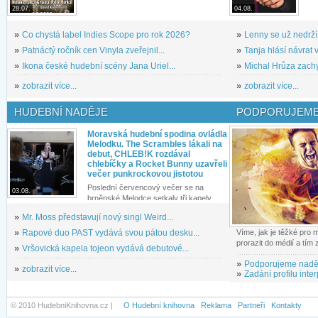
28.07.
04.08.
»
Co chystá label Indies Scope pro rok 2026?
»
Lenny se už nedrží
»
Patnáctý ročník cen Vinyla zveřejnil...
»
Tanja hlásí návrat v
»
Ikona české hudební scény Jana Uriel...
»
Michal Hrůza zachyc
»
zobrazit více...
»
zobrazit více...
HUDEBNÍ NADĚJE
PODPORUJEME
Moravská hudební spodina ovládla
Melodku. The Scrambles lákali na
debut, CHLEB!K rozdával
chlebíčky a Rocket Bunny uzavřeli
večer punkrockovou jistotou
Poslední červencový večer se na
03.08.
brněnské Melodce setkaly tři kapely...
»
Mr. Moss představují nový singl Weird...
»
Rapové duo PAST vydává svou pátou desku...
Víme, jak je těžké pro
prorazit do médií a tím
»
Vršovická kapela tojeon vydává debutové...
»
Podporujeme nadě
»
zobrazit více...
»
Zadání profilu inter
© 2010 HudebniKnihovna.cz |
O Hudební knihovna
Reklama
Partneři
Kontakty