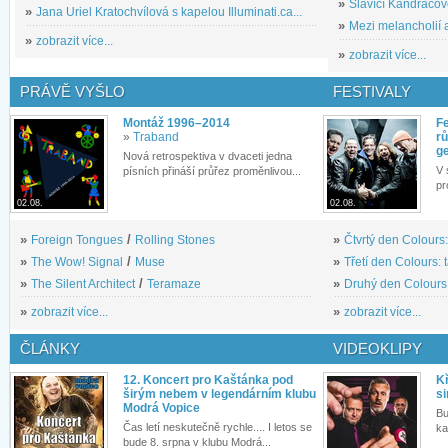
»
Slavící Kandráčov
»
Jana Uriel Kratochvílová s kapelou Illuminati.ca...
»
Mezi melancholií a
»
zobrazit více...
»
zobrazit více...
PRÁVĚ VYŠLO
FESTIVALY
Montáž 1996–2014
Fe
»
Traband
rů
g
Nová retrospektiva v dvaceti jedna
V 
písních přináší průřez proměnlivou...
pr
02.08.
02.08.
»
Foreign Tongues
/
Rolling Stones
»
Čtvrtý den Colours:
»
The Wow! Signal
/
Muse
»
Třetí den Colours: 
»
The Silent Architect
/
Teramaze
»
Druhý den Colours: 
»
zobrazit více...
»
zobrazit více...
ČLÁNKY
VIDEOKLIPY
12. Koncert pro Kaštánka pod
Kř
širým nebem v legendárním klubu
si
Modrá Vopice
Bu
Čas letí neskutečně rychle.... I letos se
ka
bude 8. srpna v klubu Modrá...