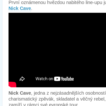
První oznámenou hvězdou nabitého line-upu jub
Nick Cave
.
Nick Cave
, jedna z nejzásadnějších osobnost
charismatický zpěvák, skladatel a věčný rebe
zamíří v rámci své evropské tour.