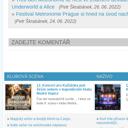
Underworld a Alice
(Petr Škrabánek, 26. 06. 2022)
»
Festival Metronome Prague si hned na úvod nac
(Petr Škrabánek, 24. 06. 2022)
ZADEJTE KOMENTÁŘ
KLUBOVÁ SCÉNA
NAŽIVO
12. Koncert pro Kaštánka pod
Q
širým nebem v legendárním klubu
K
Modrá Vopice
D
Čas letí neskutečně rychle.... I letos se
Q
bude 8. srpna v klubu Modrá...
28.07.
07.08.
»
Magický večer a dvojitý křest na Cargo...
»
Kurt Vile přiveze
nejosobnější...
»
Indie večer na smíchovské náplavce