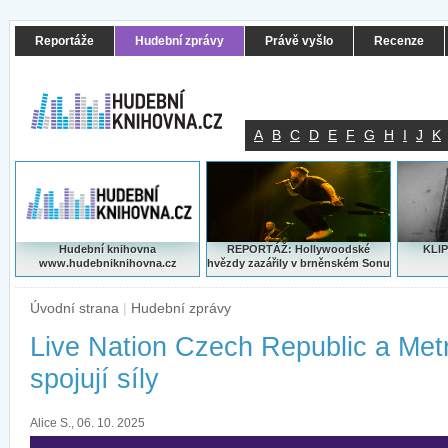
Reportáže
Hudební zprávy
Právě vyšlo
Recenze
A
B
C
D
E
F
G
H
I
J
K
Hudební knihovna
REPORTÁŽ: Hollywoodské
KLIP
www.hudebniknihovna.cz
hvězdy zazářily v brněnském Sonu
Úvodní strana
|
Hudební zprávy
Live Nation Czech Republic a Me
spojují síly
Alice S., 06. 10. 2025