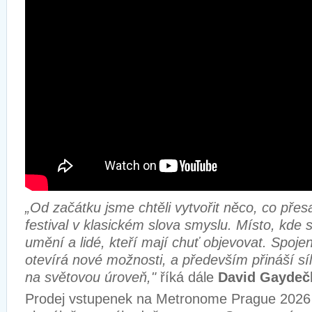
„Od začátku jsme chtěli vytvořit něco, co pře
festival v klasickém slova smyslu. Místo, kde s
umění a lidé, kteří mají chuť objevovat. Spoje
otevírá nové možnosti, a především přináší síl
na světovou úroveň,"
říká dále
David Gaydeč
Prodej vstupenek na Metronome Prague 2026 