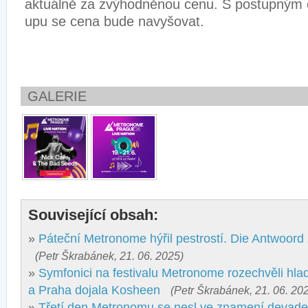
aktuálně za zvýhodněnou cenu. S postupným 
upu se cena bude navyšovat.
GALERIE
Související obsah:
»
Páteční Metronome hýřil pestrostí. Die Antwoord 
(Petr Škrabánek, 21. 06. 2025)
»
Symfonici na festivalu Metronome rozechvěli hlad
a Praha dojala Kosheen
(Petr Škrabánek, 21. 06. 20
»
Třetí den Metronomu se nesl ve znamení devades