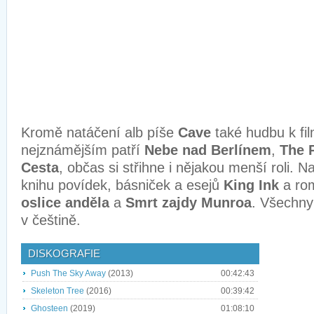
Kromě natáčení alb píše
Cave
také hudbu k fi
nejznámějším patří
Nebe nad Berlínem
,
The 
Cesta
, občas si střihne i nějakou menší roli. 
knihu povídek, básniček a esejů
King Ink
a ro
oslice anděla
a
Smrt zajdy Munroa
. Všechny 
v češtině.
DISKOGRAFIE
Push The Sky Away
(2013)
00:42:43
Skeleton Tree
(2016)
00:39:42
Ghosteen
(2019)
01:08:10