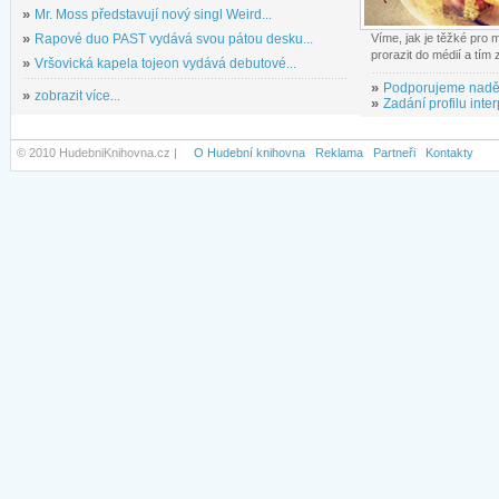
»
Mr. Moss představují nový singl Weird...
»
Rapové duo PAST vydává svou pátou desku...
Víme, jak je těžké pro
prorazit do médií a tím
»
Vršovická kapela tojeon vydává debutové...
»
Podporujeme nadě
»
zobrazit více...
»
Zadání profilu inter
© 2010 HudebniKnihovna.cz |
O Hudební knihovna
Reklama
Partneři
Kontakty