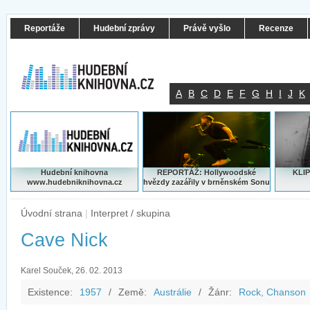
Reportáže
Hudební zprávy
Právě vyšlo
Recenze
A
B
C
D
E
F
G
H
I
J
K
Hudební knihovna
REPORTÁŽ: Hollywoodské
KLIP
www.hudebniknihovna.cz
hvězdy zazářily v brněnském Sonu
Úvodní strana
|
Interpret / skupina
Cave Nick
Karel Souček, 26. 02. 2013
Existence:
1957
/
Země:
Austrálie
/
Žánr:
Rock, Chanson