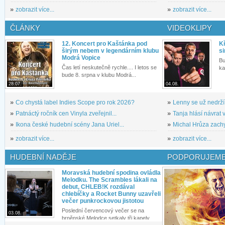
»
zobrazit více...
»
zobrazit více...
ČLÁNKY
VIDEOKLIPY
12. Koncert pro Kaštánka pod
Kř
širým nebem v legendárním klubu
si
Modrá Vopice
Bu
Čas letí neskutečně rychle.... I letos se
ka
bude 8. srpna v klubu Modrá...
28.07.
04.08.
»
Co chystá label Indies Scope pro rok 2026?
»
Lenny se už nedrží
»
Patnáctý ročník cen Vinyla zveřejnil...
»
Tanja hlásí návrat v
»
Ikona české hudební scény Jana Uriel...
»
Michal Hrůza zachyc
»
zobrazit více...
»
zobrazit více...
HUDEBNÍ NADĚJE
PODPORUJEME
Moravská hudební spodina ovládla
Melodku. The Scrambles lákali na
debut, CHLEB!K rozdával
chlebíčky a Rocket Bunny uzavřeli
večer punkrockovou jistotou
Poslední červencový večer se na
03.08.
brněnské Melodce setkaly tři kapely...