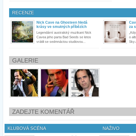
RECENZE
Nick Cave na Ghosteen hledá
Cav
krásy ve smutných příbězích
za 
Legendární australský muzikant Nick
„Kdy
Cavea jeho parta Bad Seeds se letos
o al
vrátili se sedmnáctou studiovou...
Sky 
GALERIE
ZADEJTE KOMENTÁŘ
KLUBOVÁ SCÉNA
NAŽIVO