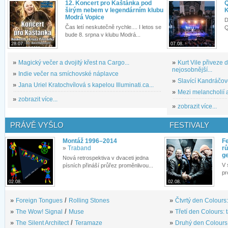
12. Koncert pro Kaštánka pod
Q
širým nebem v legendárním klubu
K
Modrá Vopice
D
Čas letí neskutečně rychle.... I letos se
Q
bude 8. srpna v klubu Modrá...
28.07.
07.08.
»
Magický večer a dvojitý křest na Cargo...
»
Kurt Vile přiveze
nejosobnější...
»
Indie večer na smíchovské náplavce
»
Slavící Kandráčov
»
Jana Uriel Kratochvílová s kapelou Illuminati.ca...
»
Mezi melancholií a
»
zobrazit více...
»
zobrazit více...
PRÁVĚ VYŠLO
FESTIVALY
Montáž 1996–2014
Fe
»
Traband
rů
g
Nová retrospektiva v dvaceti jedna
V 
písních přináší průřez proměnlivou...
pr
02.08.
02.08.
»
Foreign Tongues
/
Rolling Stones
»
Čtvrtý den Colours:
»
The Wow! Signal
/
Muse
»
Třetí den Colours: 
»
The Silent Architect
/
Teramaze
»
Druhý den Colours: 