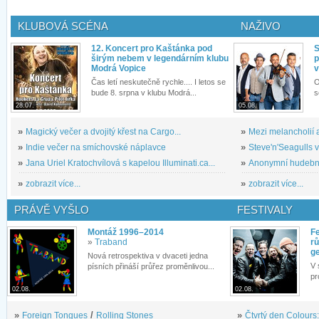
KLUBOVÁ SCÉNA
NAŽIVO
12. Koncert pro Kaštánka pod
S
širým nebem v legendárním klubu
p
Modrá Vopice
v
Čas letí neskutečně rychle.... I letos se
O
bude 8. srpna v klubu Modrá...
s
28.07.
05.08.
»
Magický večer a dvojitý křest na Cargo...
»
Mezi melancholií a
»
Indie večer na smíchovské náplavce
»
Steve'n'Seagulls v 
»
Jana Uriel Kratochvílová s kapelou Illuminati.ca...
»
Anonymní hudební 
»
zobrazit více...
»
zobrazit více...
PRÁVĚ VYŠLO
FESTIVALY
Montáž 1996–2014
Fe
»
Traband
rů
g
Nová retrospektiva v dvaceti jedna
V 
písních přináší průřez proměnlivou...
pr
02.08.
02.08.
»
Foreign Tongues
/
Rolling Stones
»
Čtvrtý den Colours: