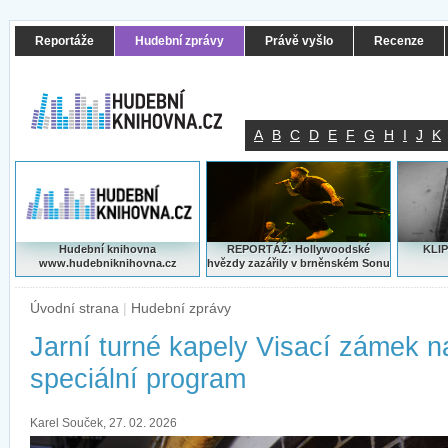
Reportáže
Hudební zprávy
Právě vyšlo
Recenze
A
B
C
D
E
F
G
H
I
J
K
Hudební knihovna
REPORTÁŽ: Hollywoodské
KLIP
www.hudebniknihovna.cz
hvězdy zazářily v brněnském Sonu
Úvodní strana
|
Hudební zprávy
Jarní turné kapely Visací zámek 
speciální program
Karel Souček, 27. 02. 2026