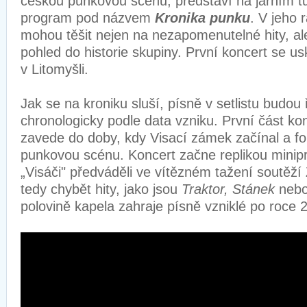
českou punkovou scénu, představí na jarním tu
program pod názvem
Kronika punku
. V jeho 
mohou těšit nejen na nezapomenutelné hity, al
pohled do historie skupiny. První koncert se us
v Litomyšli.
Jak se na kroniku sluší, písně v setlistu budou
chronologicky podle data vzniku. První část ko
zavede do doby, kdy Visací zámek začínal a f
punkovou scénu. Koncert začne replikou minip
„Visáči" předváděli ve vítězném tažení soutě
tedy chybět hity, jako jsou
Traktor, Stánek
neb
polovině kapela zahraje písně vzniklé po roce