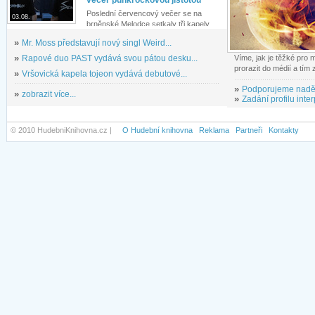
večer punkrockovou jistotou
Poslední červencový večer se na
03.08.
brněnské Melodce setkaly tři kapely...
»
Mr. Moss představují nový singl Weird...
»
Rapové duo PAST vydává svou pátou desku...
Víme, jak je těžké pro
prorazit do médií a tím
»
Vršovická kapela tojeon vydává debutové...
»
Podporujeme nadě
»
zobrazit více...
»
Zadání profilu inter
© 2010 HudebniKnihovna.cz |
O Hudební knihovna
Reklama
Partneři
Kontakty