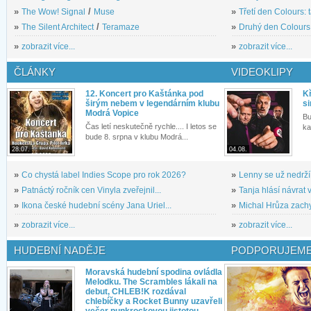
»
The Wow! Signal
/
Muse
»
Třetí den Colours: 
»
The Silent Architect
/
Teramaze
»
Druhý den Colours: 
»
zobrazit více...
»
zobrazit více...
ČLÁNKY
VIDEOKLIPY
12. Koncert pro Kaštánka pod
Kř
širým nebem v legendárním klubu
si
Modrá Vopice
Bu
Čas letí neskutečně rychle.... I letos se
ka
bude 8. srpna v klubu Modrá...
28.07.
04.08.
»
Co chystá label Indies Scope pro rok 2026?
»
Lenny se už nedrží
»
Patnáctý ročník cen Vinyla zveřejnil...
»
Tanja hlásí návrat v
»
Ikona české hudební scény Jana Uriel...
»
Michal Hrůza zachyc
»
zobrazit více...
»
zobrazit více...
HUDEBNÍ NADĚJE
PODPORUJEME
Moravská hudební spodina ovládla
Melodku. The Scrambles lákali na
debut, CHLEB!K rozdával
chlebíčky a Rocket Bunny uzavřeli