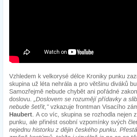
Vzhledem k velkorysé délce Kroniky punku zazn
skupina už léta nehrála a pro většinu diváků b
Samozřejmě nebude chybět ani pořádné zakon
doslovu.
„Doslovem se rozumějí přídavky a slibu
nebude šetřit,"
vzkazuje frontman Visacího z
Haubert
. A co víc, skupina se rozhodla nejen z
punku, ale přinést osobní vzpomínky svých čl
nejednu historku z dějin českého punku. Přest