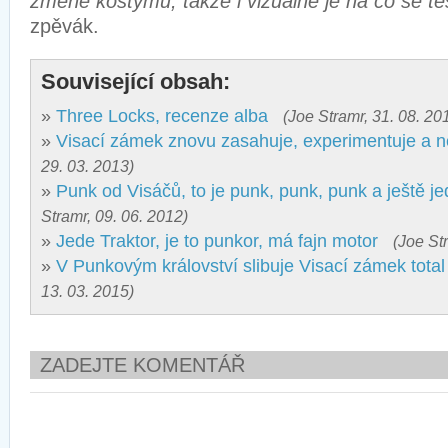
změně kostýmů, takže i vizuálně je na co se těš
zpěvák.
Související obsah:
»
Three Locks, recenze alba
(Joe Stramr, 31. 08. 20
»
Visací zámek znovu zasahuje, experimentuje a 
29. 03. 2013)
»
Punk od Visáčů, to je punk, punk, punk a ještě j
Stramr, 09. 06. 2012)
»
Jede Traktor, je to punkor, má fajn motor
(Joe St
»
V Punkovým království slibuje Visací zámek tota
13. 03. 2015)
ZADEJTE KOMENTÁŘ